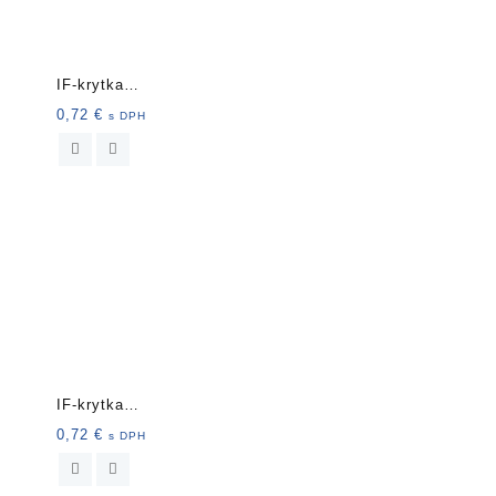
IF-krytka
nalepovacia20mm 15ks
0,72
€
s DPH
11164 bie
IF-krytka
nalepovacia20mm 15ks
0,72
€
s DPH
4753 tm.d