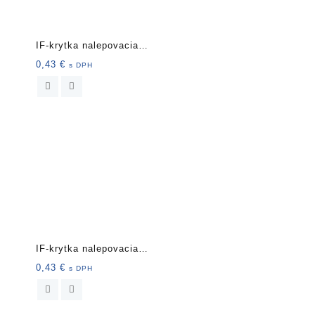
IF-krytka nalepovacia
13mm 20 ks 1509 li
0,43
€
s DPH
IF-krytka nalepovacia
13mm 20 ks 40040 b
0,43
€
s DPH