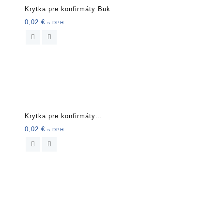
Krytka pre konfirmáty Buk
0,02
€
s DPH
Krytka pre konfirmáty
Čierna
0,02
€
s DPH