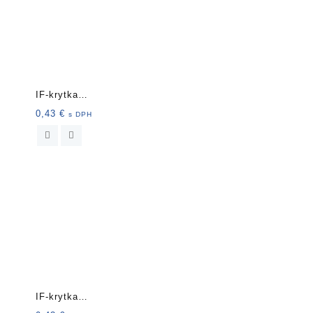
IF-krytka
nalepovacia13mm 20ks
0,43
€
s DPH
11164 bie
IF-krytka