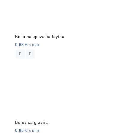
Biela nalepovacia krytka
0,65
€
s DPH
Borovica gravír
nalepovacia krytka
0,95
€
s DPH