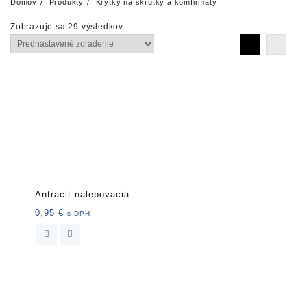
Domov
Produkty
Krytky na skrutky a komfirmáty
Zobrazuje sa 29 výsledkov
Antracit nalepovacia
krytka
0,95
€
s DPH