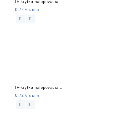
IF-krytka nalepovacia
20mm 15 ks 40041 d
0,72
€
s DPH
IF-krytka nalepovacia
20mm 15 ks 9876 sl
0,72
€
s DPH