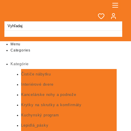
Skip
to
content
Menu
Categories
Kategórie
Čističe nábytku
Interiérové dvere
Kancelárske nohy a podnože
Krytky na skrutky a komfirmáty
Kuchynský program
Lepidlá_pásky