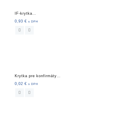
IF-krytka
nalepovacia40mm 3ks
0,93
€
s DPH
11164 biela
Krytka pre konfirmáty
Biela
0,02
€
s DPH