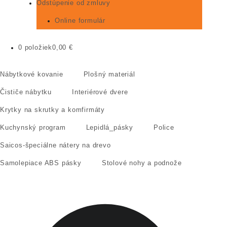
Odstúpenie od zmluvy
Online formulár
0 položiek
0,00 €
Nábytkové kovanie
Plošný materiál
Čističe nábytku
Interiérové dvere
Krytky na skrutky a komfirmáty
Kuchynský program
Lepidlá_pásky
Police
Saicos-špeciálne nátery na drevo
Samolepiace ABS pásky
Stolové nohy a podnože