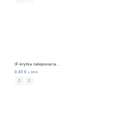
IF-krytka nalepovacia
13mm 20 ks 13982 b
0,43
€
s DPH