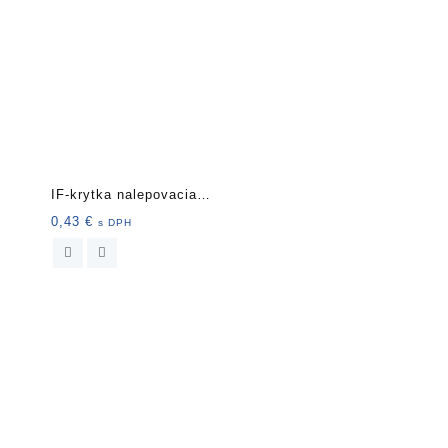
IF-krytka nalepovacia
13mm 20 ks 40041 d
0,43
€
s DPH