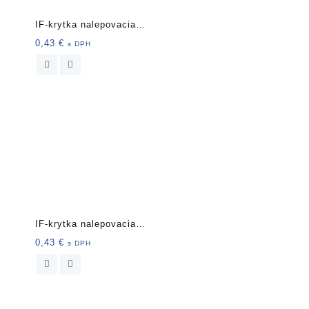
IF-krytka nalepovacia
13mm 20 ks 6078 or
0,43
€
s DPH
IF-krytka nalepovacia
13mm 20 ks 9876 sl
0,43
€
s DPH