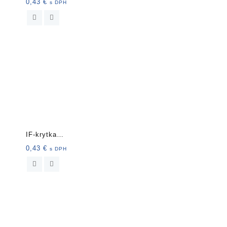
nalepovacia13mm 20ks
0,43
€
s DPH
18052 kré
IF-krytka
nalepovacia13mm 20ks
0,43
€
s DPH
4832 dub