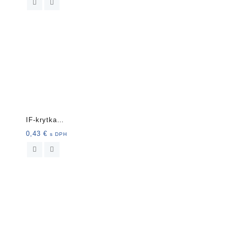
IF-krytka
nalepovacia13mm 20ks
0,43
€
s DPH
94186 ant