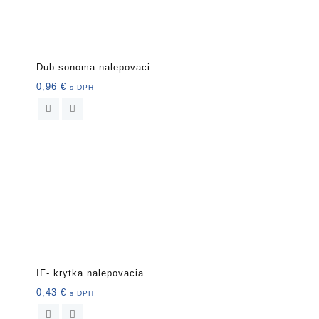
Dub sonoma nalepovacia
krytka
0,96
€
s DPH
IF- krytka nalepovacia
13mm 20ks 5203 šedá
0,43
€
s DPH
(K096 SU, D165)