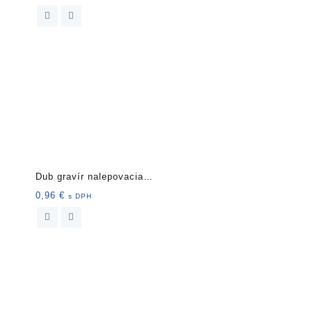
Dub gravír nalepovacia
krytka
0,96
€
s DPH