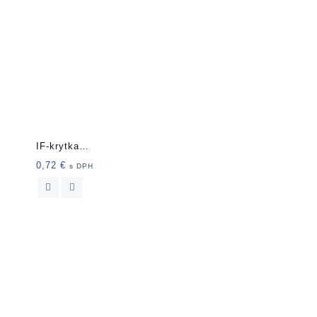
IF-krytka
nalepovacia20mm 15ks
0,72
€
s DPH
657 čier