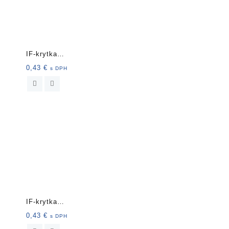
IF-krytka
nalepovacia13mm 20ks
0,43
€
s DPH
657 čier
IF-krytka
nalepovacia13mm 20ks
0,43
€
s DPH
9161 sv.č