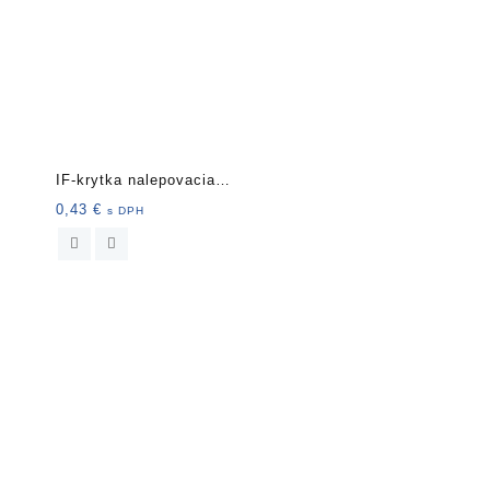
IF-krytka nalepovacia
13mm20ks 2102tm.b
0,43
€
s DPH