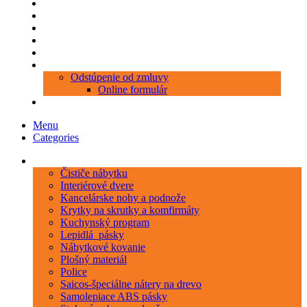
Produkty
Objednávka porezu
Kontakt
Blog
O nás
Zákaznícky servis
Odstúpenie od zmluvy
Online formulár
0 položiek
0,00 €
Menu
Categories
Kategórie
Čističe nábytku
Interiérové dvere
Kancelárske nohy a podnože
Krytky na skrutky a komfirmáty
Kuchynský program
Lepidlá_pásky
Nábytkové kovanie
Plošný materiál
Police
Saicos-špeciálne nátery na drevo
Samolepiace ABS pásky