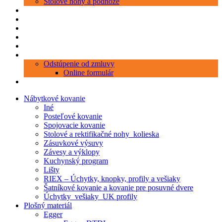
Stolové nohy a podnože
Produkty
Objednávka porezu
Kontakt
Blog
O nás
Zákaznícky servis
Odstúpenie od zmluvy
Online formulár
0 položiek
0,00 €
Nábytkové kovanie
Iné
Posteľové kovanie
Spojovacie kovanie
Stolové a rektifikačné nohy_kolieska
Zásuvkové výsuvy
Závesy a výklopy
Kuchynský program
Lišty
RIEX – Úchytky, knopky, profily a vešiaky
Šatníkové kovanie a kovanie pre posuvné dvere
Úchytky_vešiaky_UK profily
Plošný materiál
Egger