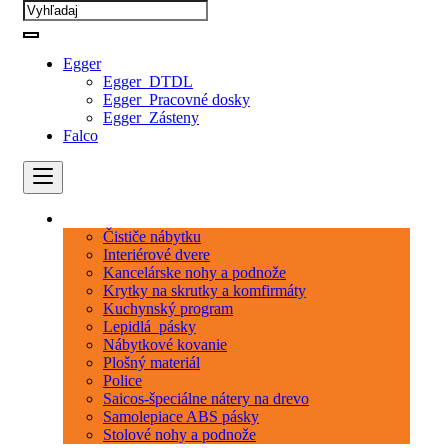
Egger
Egger_DTDL
Egger_Pracovné dosky
Egger_Zásteny
Falco
Kategórie
Čističe nábytku
Interiérové dvere
Kancelárske nohy a podnože
Krytky na skrutky a komfirmáty
Kuchynský program
Lepidlá_pásky
Nábytkové kovanie
Plošný materiál
Police
Saicos-špeciálne nátery na drevo
Samolepiace ABS pásky
Stolové nohy a podnože