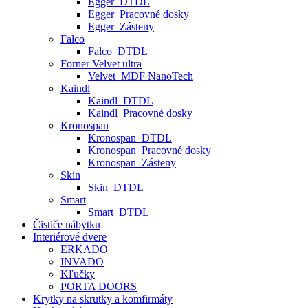
Egger_DTDL
Egger_Pracovné dosky
Egger_Zásteny
Falco
Falco_DTDL
Forner Velvet ultra
Velvet_MDF NanoTech
Kaindl
Kaindl_DTDL
Kaindl_Pracovné dosky
Kronospan
Kronospan_DTDL
Kronospan_Pracovné dosky
Kronospan_Zásteny
Skin
Skin_DTDL
Smart
Smart_DTDL
Čističe nábytku
Interiérové dvere
ERKADO
INVADO
Kľučky
PORTA DOORS
Krytky na skrutky a komfirmáty