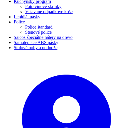
Kuchynský program
Potravinové skrinky
Vstavané odpadkové koše
Lepidlá_pásky
Police
Police štandard
Stenové police
Saicos-špeciálne nátery na drevo
Samolepiace ABS pásky
Stolové nohy a podnože