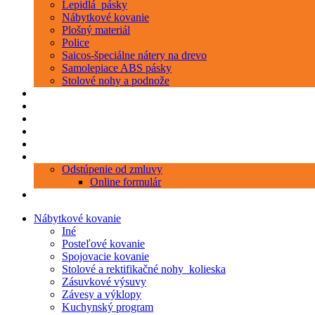
Lepidlá_pásky
Nábytkové kovanie
Plošný materiál
Police
Saicos-špeciálne nátery na drevo
Samolepiace ABS pásky
Stolové nohy a podnože
Produkty
Objednávka porezu
Kontakt
Blog
O nás
Zákaznícky servis
Odstúpenie od zmluvy
Online formulár
0 položiek
0,00 €
Nábytkové kovanie
Iné
Posteľové kovanie
Spojovacie kovanie
Stolové a rektifikačné nohy_kolieska
Zásuvkové výsuvy
Závesy a výklopy
Kuchynský program