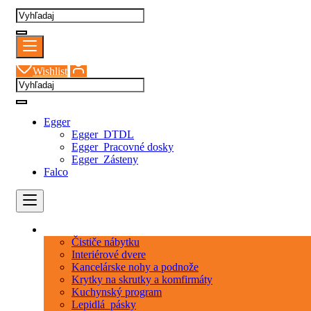
Wishlist
Egger
Egger_DTDL
Egger_Pracovné dosky
Egger_Zásteny
Falco
Kategórie
Čističe nábytku
Interiérové dvere
Kancelárske nohy a podnože
Krytky na skrutky a komfirmáty
Kuchynský program
Lepidlá_pásky