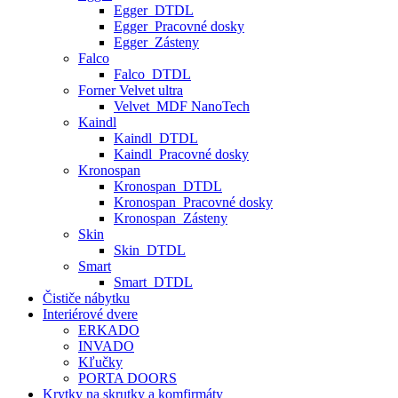
Egger_DTDL
Egger_Pracovné dosky
Egger_Zásteny
Falco
Falco_DTDL
Forner Velvet ultra
Velvet_MDF NanoTech
Kaindl
Kaindl_DTDL
Kaindl_Pracovné dosky
Kronospan
Kronospan_DTDL
Kronospan_Pracovné dosky
Kronospan_Zásteny
Skin
Skin_DTDL
Smart
Smart_DTDL
Čističe nábytku
Interiérové dvere
ERKADO
INVADO
Kľučky
PORTA DOORS
Krytky na skrutky a komfirmáty