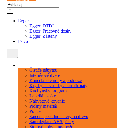
Egger
Egger_DTDL
Egger_Pracovné dosky
Egger_Zásteny
Falco
Kategórie
Čističe nábytku
Interiérové dvere
Kancelárske nohy a podnože
Krytky na skrutky a komfirmáty
Kuchynský program
Lepidlá_pásky
Nábytkové kovanie
Plošný materiál
Police
Saicos-špeciálne nátery na drevo
Samolepiace ABS pásky
Stolové nohy a podnože