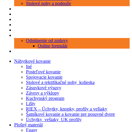
Stolové nohy a podnože
Produkty
Objednávka porezu
Kontakt
Blog
O nás
Zákaznícky servis
Odstúpenie od zmluvy
Online formulár
0 položiek
0,00 €
Nábytkové kovanie
Iné
Posteľové kovanie
Spojovacie kovanie
Stolové a rektifikačné nohy_kolieska
Zásuvkové výsuvy
Závesy a výklopy
Kuchynský program
Lišty
RIEX – Úchytky, knopky, profily a vešiaky
Šatníkové kovanie a kovanie pre posuvné dvere
Úchytky_vešiaky_UK profily
Plošný materiál
Egger