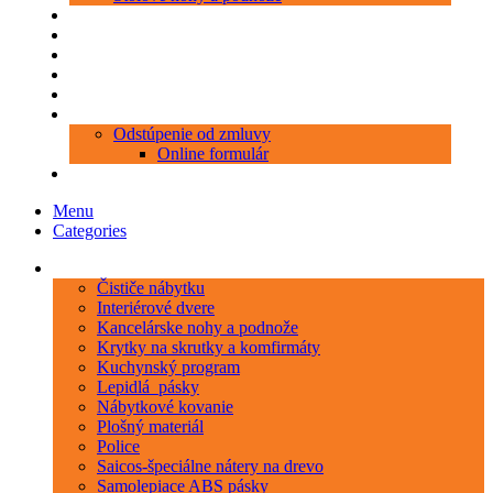
Produkty
Objednávka porezu
Kontakt
Blog
O nás
Zákaznícky servis
Odstúpenie od zmluvy
Online formulár
0 položiek
0,00 €
Menu
Categories
Kategórie
Čističe nábytku
Interiérové dvere
Kancelárske nohy a podnože
Krytky na skrutky a komfirmáty
Kuchynský program
Lepidlá_pásky
Nábytkové kovanie
Plošný materiál
Police
Saicos-špeciálne nátery na drevo
Samolepiace ABS pásky