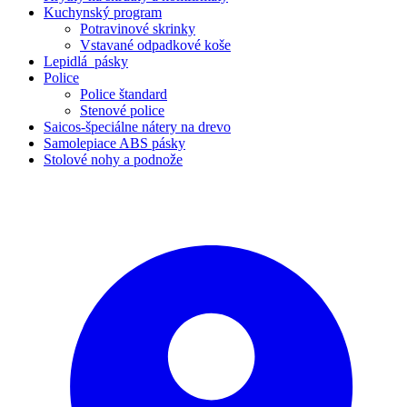
Kuchynský program
Potravinové skrinky
Vstavané odpadkové koše
Lepidlá_pásky
Police
Police štandard
Stenové police
Saicos-špeciálne nátery na drevo
Samolepiace ABS pásky
Stolové nohy a podnože