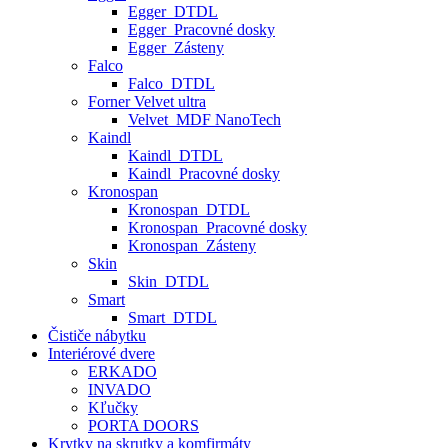
Egger_DTDL
Egger_Pracovné dosky
Egger_Zásteny
Falco
Falco_DTDL
Forner Velvet ultra
Velvet_MDF NanoTech
Kaindl
Kaindl_DTDL
Kaindl_Pracovné dosky
Kronospan
Kronospan_DTDL
Kronospan_Pracovné dosky
Kronospan_Zásteny
Skin
Skin_DTDL
Smart
Smart_DTDL
Čističe nábytku
Interiérové dvere
ERKADO
INVADO
Kľučky
PORTA DOORS
Krytky na skrutky a komfirmáty