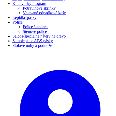
Kuchynský program
Potravinové skrinky
Vstavané odpadkové koše
Lepidlá_pásky
Police
Police štandard
Stenové police
Saicos-špeciálne nátery na drevo
Samolepiace ABS pásky
Stolové nohy a podnože