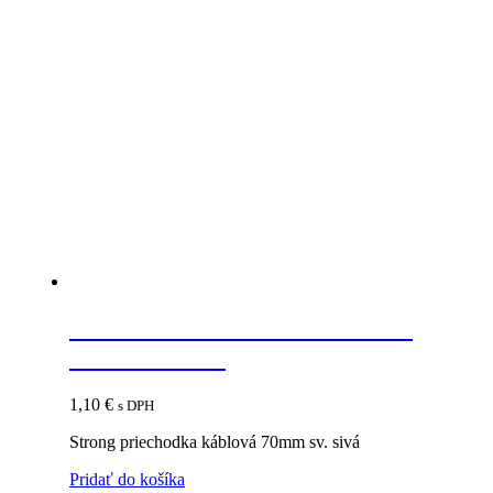
STRONG Priechodka káblová
70mm sv. sivá
1,10
€
s DPH
Strong priechodka káblová 70mm sv. sivá
Pridať do košíka