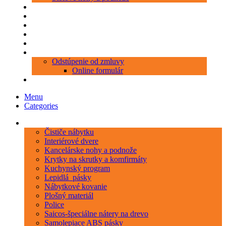
Produkty
Objednávka porezu
Kontakt
Blog
O nás
Zákaznícky servis
Odstúpenie od zmluvy
Online formulár
0 položiek
0,00 €
Menu
Categories
Kategórie
Čističe nábytku
Interiérové dvere
Kancelárske nohy a podnože
Krytky na skrutky a komfirmáty
Kuchynský program
Lepidlá_pásky
Nábytkové kovanie
Plošný materiál
Police
Saicos-špeciálne nátery na drevo
Samolepiace ABS pásky