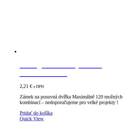
Strong zámok na posuvné
dvierka chróm
2,21
€
s DPH
Zámek na posuvná dvířka Maximálně 120 možných
kombinací – nedoporučujeme pro velké projekty !
Pridať do košíka
Quick View