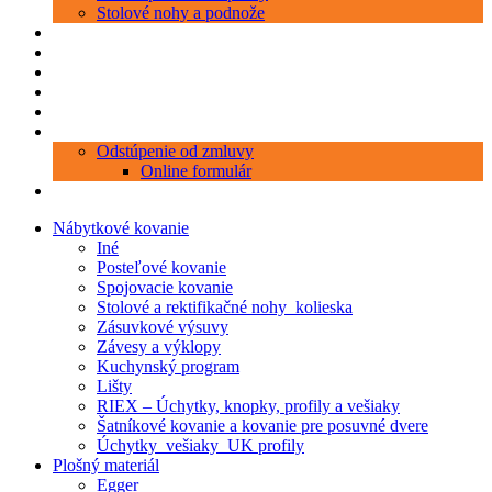
Stolové nohy a podnože
Produkty
Objednávka porezu
Kontakt
Blog
O nás
Zákaznícky servis
Odstúpenie od zmluvy
Online formulár
0 položiek
0,00 €
Nábytkové kovanie
Iné
Posteľové kovanie
Spojovacie kovanie
Stolové a rektifikačné nohy_kolieska
Zásuvkové výsuvy
Závesy a výklopy
Kuchynský program
Lišty
RIEX – Úchytky, knopky, profily a vešiaky
Šatníkové kovanie a kovanie pre posuvné dvere
Úchytky_vešiaky_UK profily
Plošný materiál
Egger