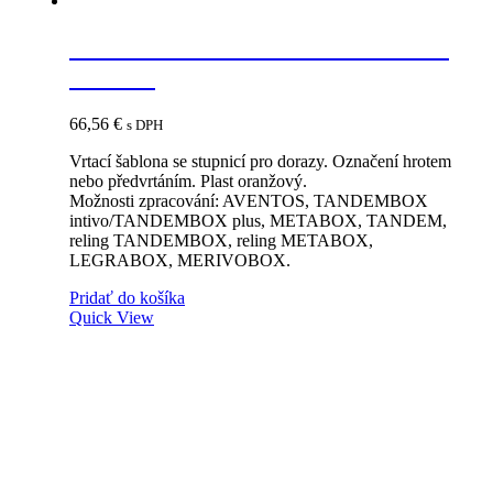
BLUM ZML.0040.01 univerzálna
šablóna
66,56
€
s DPH
Vrtací šablona se stupnicí pro dorazy. Označení hrotem
nebo předvrtáním. Plast oranžový.
Možnosti zpracování: AVENTOS, TANDEMBOX
intivo/TANDEMBOX plus, METABOX, TANDEM,
reling TANDEMBOX, reling METABOX,
LEGRABOX, MERIVOBOX.
Pridať do košíka
Quick View