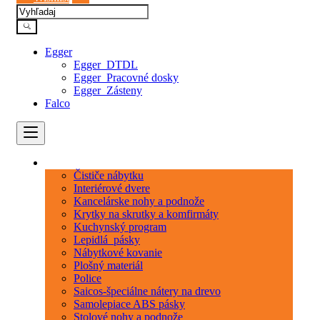
Egger
Egger_DTDL
Egger_Pracovné dosky
Egger_Zásteny
Falco
Kategórie
Čističe nábytku
Interiérové dvere
Kancelárske nohy a podnože
Krytky na skrutky a komfirmáty
Kuchynský program
Lepidlá_pásky
Nábytkové kovanie
Plošný materiál
Police
Saicos-špeciálne nátery na drevo
Samolepiace ABS pásky
Stolové nohy a podnože