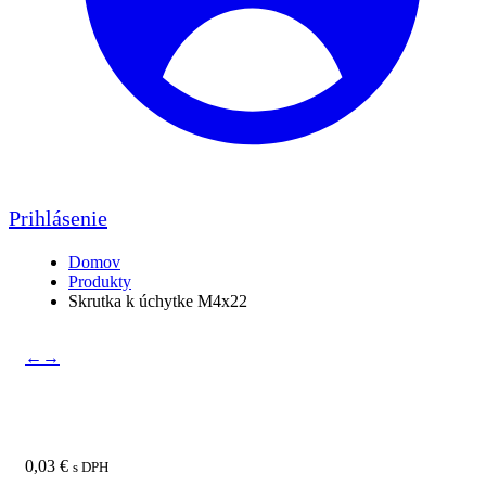
Prihlásenie
Domov
Produkty
Skrutka k úchytke M4x22
←
→
Skrutka k úchytke M4x22
0,03
€
s DPH