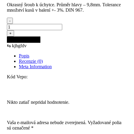
Okrasný šroub k úchytce. Průměr hlavy – 9,8mm. Tolerance
množství kusů v balení +- 3%. DIN 967.
-
množstvo
Skrutka
+
k
Pridať do košíka
úchytke
⇆
kjhgfdv
M4x22
Popis
Recenzie (0)
Meta Information
Kód Vepo:
Recenzie
Nikto zatiaľ nepridal hodnotenie.
Pridajte prvú recenziu pre “Skrutka k úchytke M4x22”
Vaša e-mailová adresa nebude zverejnená.
Vyžadované polia
sú označené
*