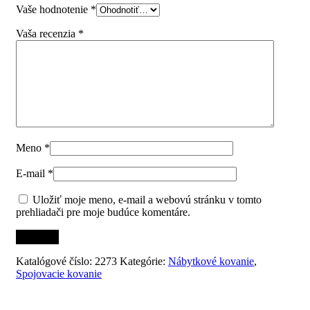
Vaše hodnotenie
*
Vaša recenzia
*
Meno
*
E-mail
*
Uložiť moje meno, e-mail a webovú stránku v tomto
prehliadači pre moje budúce komentáre.
Katalógové číslo:
2273
Kategórie:
Nábytkové kovanie
,
Spojovacie kovanie
Súvisiace produkty