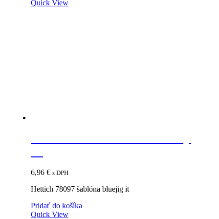
Quick View
HETTICH 78097 šablóna Bluejig
IT
6,96
€
s DPH
Hettich 78097 šablóna bluejig it
Pridať do košíka
Quick View