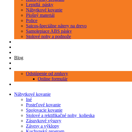
Lepidlá_pásky
Nábytkové kovanie
Plošný materiál
Police
Saicos-špeciálne nátery na drevo
Samolepiace ABS pásky
Stolové nohy a podnože
Produkty
Objednávka porezu
Kontakt
Blog
O nás
Zákaznícky servis
Odstúpenie od zmluvy
Online formulár
0 položiek
0,00 €
Nábytkové kovanie
Iné
Posteľové kovanie
Spojovacie kovanie
Stolové a rektifikačné nohy_kolieska
Zásuvkové výsuvy
Závesy a výklopy
Kuchynský program