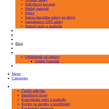
Nábytkové kovanie
Plošný materiál
Police
Saicos-špeciálne nátery na drevo
Samolepiace ABS pásky
Stolové nohy a podnože
Produkty
Objednávka porezu
Kontakt
Blog
O nás
Zákaznícky servis
Odstúpenie od zmluvy
Online formulár
0 položiek
0,00 €
Menu
Categories
Kategórie
Čističe nábytku
Interiérové dvere
Kancelárske nohy a podnože
Krytky na skrutky a komfirmáty
Kuchynský program