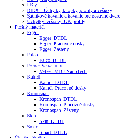
Lišty
RIEX – Úchytky, knopky, profily a vešiaky
Šatníkové kovanie a kovanie pre posuvné dvere
Úchytky_vešiaky_UK profily
Plošný materiál
Egger
Egger_DTDL
Egger_Pracovné dosky
Egger_Zásteny
Falco
Falco_DTDL
Forner Velvet ultra
Velvet_MDF NanoTech
Kaindl
Kaindl_DTDL
Kaindl_Pracovné dosky
Kronospan
Kronospan_DTDL
Kronospan_Pracovné dosky
Kronospan_Zásteny
Skin
Skin_DTDL
Smart
Smart_DTDL
Čističe nábytku