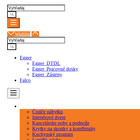
Wishlist
Egger
Egger_DTDL
Egger_Pracovné dosky
Egger_Zásteny
Falco
Kategórie
Čističe nábytku
Interiérové dvere
Kancelárske nohy a podnože
Krytky na skrutky a komfirmáty
Kuchynský program
Lepidlá_pásky