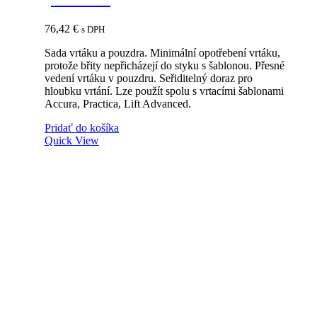
76,42
€
s DPH
Sada vrtáku a pouzdra. Minimální opotřebení vrtáku,
protože břity nepřicházejí do styku s šablonou. Přesné
vedení vrtáku v pouzdru. Seřiditelný doraz pro
hloubku vrtání. Lze použít spolu s vrtacími šablonami
Accura, Practica, Lift Advanced.
Pridať do košíka
Quick View