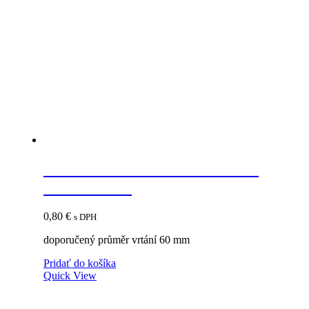
STRONG Priechodka káblová
69mm orech
0,80
€
s DPH
doporučený průměr vrtání 60 mm
Pridať do košíka
Quick View