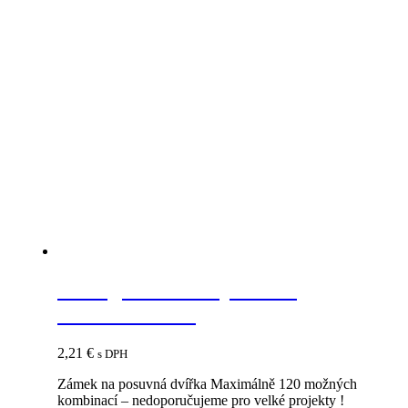
Strong zámok na posuvné
dvierka chróm
2,21
€
s DPH
Zámek na posuvná dvířka Maximálně 120 možných
kombinací – nedoporučujeme pro velké projekty !