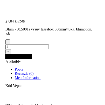
Legrabox 500mm/40kg,
BLUMOTION, TOB
27,04
€
s DPH
Blum 750.5001s výsuv legrabox 500mm/40kg, blumotion,
tob
-
množstvo
BLUM
+
750.5001S
Pridať do košíka
výsuv
⇆
kjhgfdv
Legrabox
500mm/40kg,
Popis
BLUMOTION,
Recenzie (0)
TOB
Meta Information
Kód Vepo:
Recenzie