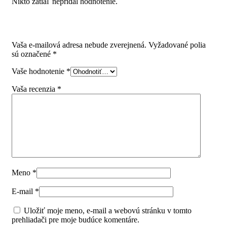
Nikto zatiaľ nepridal hodnotenie.
Pridajte prvú recenziu pre “BLUM 750.5001S výsuv
Legrabox 500mm/40kg, BLUMOTION, TOB”
Vaša e-mailová adresa nebude zverejnená.
Vyžadované polia
sú označené
*
Vaše hodnotenie
*
Vaša recenzia
*
Meno
*
E-mail
*
Uložiť moje meno, e-mail a webovú stránku v tomto
prehliadači pre moje budúce komentáre.