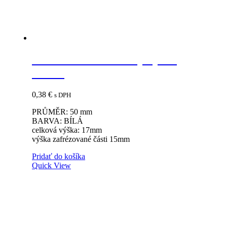
Vzdušník 50mm biely výška
17mm
0,38
€
s DPH
PRŮMĚR: 50 mm
BARVA: BÍLÁ
celková výška: 17mm
výška zafrézované části 15mm
Pridať do košíka
Quick View