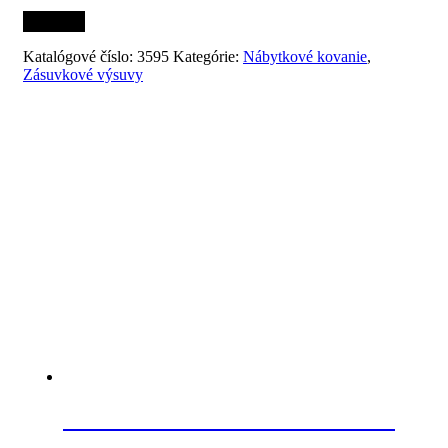
Katalógové číslo:
3595
Kategórie:
Nábytkové kovanie
,
Zásuvkové výsuvy
Súvisiace produkty
HETTICH 70268 vrták d5 mm s
puzdrom