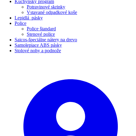
Kuchynský program
Potravinové skrinky
Vstavané odpadkové koše
Lepidlá_pásky
Police
Police štandard
Stenové police
Saicos-špeciálne nátery na drevo
Samolepiace ABS pásky
Stolové nohy a podnože