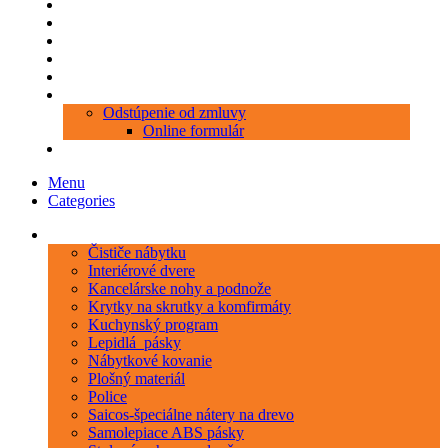
Produkty
Objednávka porezu
Kontakt
Blog
O nás
Zákaznícky servis
Odstúpenie od zmluvy
Online formulár
0 položiek
0,00 €
Menu
Categories
Kategórie
Čističe nábytku
Interiérové dvere
Kancelárske nohy a podnože
Krytky na skrutky a komfirmáty
Kuchynský program
Lepidlá_pásky
Nábytkové kovanie
Plošný materiál
Police
Saicos-špeciálne nátery na drevo
Samolepiace ABS pásky