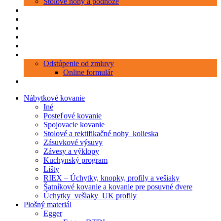
Stolové nohy a podnože
Produkty
Objednávka porezu
Kontakt
Blog
O nás
Zákaznícky servis
Odstúpenie od zmluvy
Online formulár
0 položiek
0,00 €
Nábytkové kovanie
Iné
Posteľové kovanie
Spojovacie kovanie
Stolové a rektifikačné nohy_kolieska
Zásuvkové výsuvy
Závesy a výklopy
Kuchynský program
Lišty
RIEX – Úchytky, knopky, profily a vešiaky
Šatníkové kovanie a kovanie pre posuvné dvere
Úchytky_vešiaky_UK profily
Plošný materiál
Egger