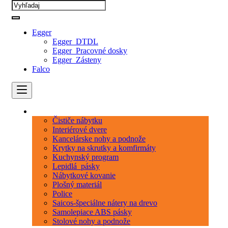
Egger
Egger_DTDL
Egger_Pracovné dosky
Egger_Zásteny
Falco
Kategórie
Čističe nábytku
Interiérové dvere
Kancelárske nohy a podnože
Krytky na skrutky a komfirmáty
Kuchynský program
Lepidlá_pásky
Nábytkové kovanie
Plošný materiál
Police
Saicos-špeciálne nátery na drevo
Samolepiace ABS pásky
Stolové nohy a podnože