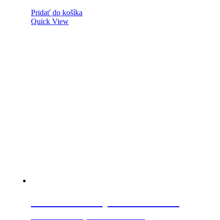
Pridať do košíka
Quick View
LEHMANN Výmenná vložka
Z44/P4 B1, číslo 18001