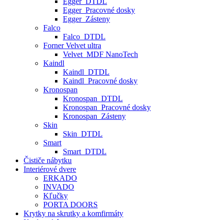
Egger_DTDL
Egger_Pracovné dosky
Egger_Zásteny
Falco
Falco_DTDL
Forner Velvet ultra
Velvet_MDF NanoTech
Kaindl
Kaindl_DTDL
Kaindl_Pracovné dosky
Kronospan
Kronospan_DTDL
Kronospan_Pracovné dosky
Kronospan_Zásteny
Skin
Skin_DTDL
Smart
Smart_DTDL
Čističe nábytku
Interiérové dvere
ERKADO
INVADO
Kľučky
PORTA DOORS
Krytky na skrutky a komfirmáty