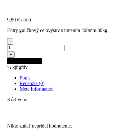
30kg
9,80
€
s DPH
Entry guličkový celovýsuv s tlmením 400mm 30kg
-
množstvo
ENTRY
+
guličkový
Pridať do košíka
celovýsuv
⇆
kjhgfdv
s
tlmením
Popis
400mm
Recenzie (0)
30kg
Meta Information
Kód Vepo:
Recenzie
Nikto zatiaľ nepridal hodnotenie.
Pridajte prvú recenziu pre “ENTRY guličkový celovýsuv s