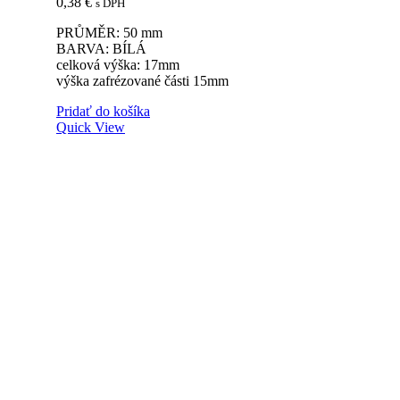
0,38
€
s DPH
PRŮMĚR: 50 mm
BARVA: BÍLÁ
celková výška: 17mm
výška zafrézované části 15mm
Pridať do košíka
Quick View