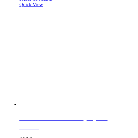
Quick View
Vzdušník 50mm biely výška
17mm