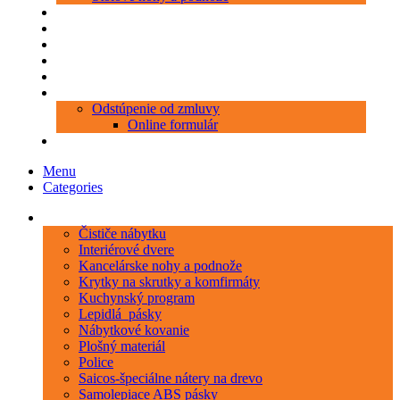
Produkty
Objednávka porezu
Kontakt
Blog
O nás
Zákaznícky servis
Odstúpenie od zmluvy
Online formulár
0 položiek
0,00 €
Menu
Categories
Kategórie
Čističe nábytku
Interiérové dvere
Kancelárske nohy a podnože
Krytky na skrutky a komfirmáty
Kuchynský program
Lepidlá_pásky
Nábytkové kovanie
Plošný materiál
Police
Saicos-špeciálne nátery na drevo
Samolepiace ABS pásky