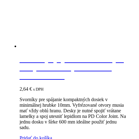
IF-K Top spojovacie kovanie pre
kompaktné dosky minimálna
hrúbka 10mm
2,64
€
s DPH
Svorníky pre spájanie kompaktných dosiek v
minimálnej hrubke 10mm. Vyfrézované otvory musia
mať vždy oblú hranu. Desky je nutné spojiť vrátane
lamelky a spoj utesniť lepidlom na PD Color Joint. Na
jednu dosku v šírke 600 mm ideálne použiť jednu
sadu.
Pridať do košíka