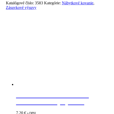
Katalógové číslo:
3583
Kategórie:
Nábytkové kovanie
,
Zásuvkové výsuvy
Súvisiace produkty
HETTICH 45555 INNOFIT
START montáž.prípravok
7,20
€
s DPH