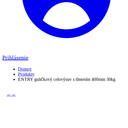
Prihlásenie
Domov
Produkty
ENTRY guličkový celovýsuv s tlmením 400mm 30kg
←
→
ENTRY guličkový
celovýsuv s tlmením 400mm