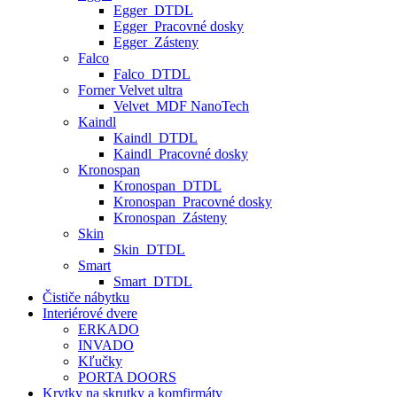
Egger_DTDL
Egger_Pracovné dosky
Egger_Zásteny
Falco
Falco_DTDL
Forner Velvet ultra
Velvet_MDF NanoTech
Kaindl
Kaindl_DTDL
Kaindl_Pracovné dosky
Kronospan
Kronospan_DTDL
Kronospan_Pracovné dosky
Kronospan_Zásteny
Skin
Skin_DTDL
Smart
Smart_DTDL
Čističe nábytku
Interiérové dvere
ERKADO
INVADO
Kľučky
PORTA DOORS
Krytky na skrutky a komfirmáty