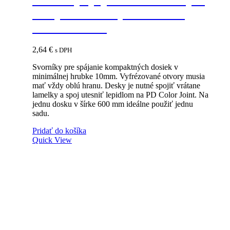
kompaktné dosky minimálna
hrúbka 10mm
2,64
€
s DPH
Svorníky pre spájanie kompaktných dosiek v
minimálnej hrubke 10mm. Vyfrézované otvory musia
mať vždy oblú hranu. Desky je nutné spojiť vrátane
lamelky a spoj utesniť lepidlom na PD Color Joint. Na
jednu dosku v šírke 600 mm ideálne použiť jednu
sadu.
Pridať do košíka
Quick View