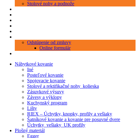
Stolové nohy a podnože
Produkty
Objednávka porezu
Kontakt
Blog
O nás
Zákaznícky servis
Odstúpenie od zmluvy
Online formulár
0 položiek
0,00 €
Nábytkové kovanie
Iné
Posteľové kovanie
Spojovacie kovanie
Stolové a rektifikačné nohy_kolieska
Zásuvkové výsuvy
Závesy a výklopy
Kuchynský program
Lišty
RIEX – Úchytky, knopky, profily a vešiaky
Šatníkové kovanie a kovanie pre posuvné dvere
Úchytky_vešiaky_UK profily
Plošný materiál
Egger