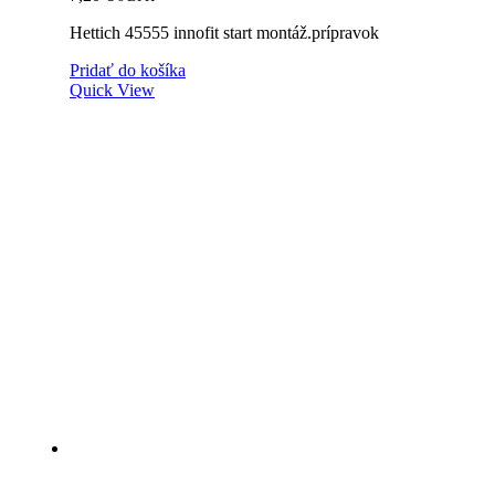
Hettich 45555 innofit start montáž.prípravok
Pridať do košíka
Quick View
IF-K Top spojovacie kovanie pre