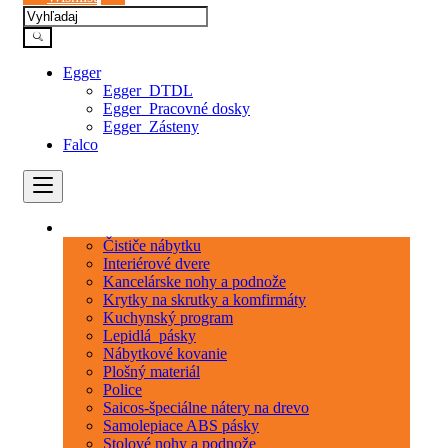
Egger
Egger_DTDL
Egger_Pracovné dosky
Egger_Zásteny
Falco
Kategórie
Čističe nábytku
Interiérové dvere
Kancelárske nohy a podnože
Krytky na skrutky a komfirmáty
Kuchynský program
Lepidlá_pásky
Nábytkové kovanie
Plošný materiál
Police
Saicos-špeciálne nátery na drevo
Samolepiace ABS pásky
Stolové nohy a podnože