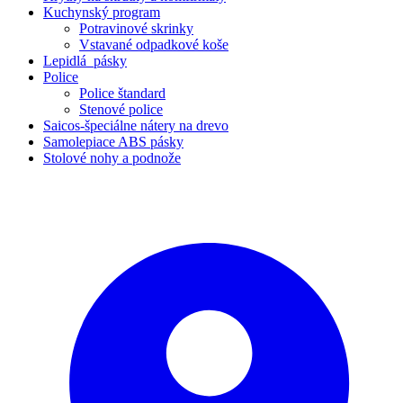
Kuchynský program
Potravinové skrinky
Vstavané odpadkové koše
Lepidlá_pásky
Police
Police štandard
Stenové police
Saicos-špeciálne nátery na drevo
Samolepiace ABS pásky
Stolové nohy a podnože