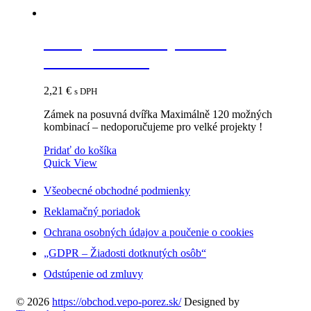
Strong zámok na posuvné
dvierka chróm
2,21
€
s DPH
Zámek na posuvná dvířka Maximálně 120 možných
kombinací – nedoporučujeme pro velké projekty !
Pridať do košíka
Quick View
Všeobecné obchodné podmienky
Reklamačný poriadok
Ochrana osobných údajov a poučenie o cookies
„GDPR – Žiadosti dotknutých osôb“
Odstúpenie od zmluvy
© 2026
https://obchod.vepo-porez.sk/
Designed by