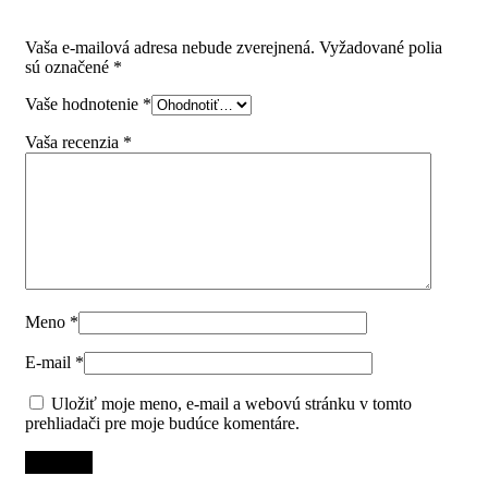
tlmením 400mm 30kg”
Vaša e-mailová adresa nebude zverejnená.
Vyžadované polia
sú označené
*
Vaše hodnotenie
*
Vaša recenzia
*
Meno
*
E-mail
*
Uložiť moje meno, e-mail a webovú stránku v tomto
prehliadači pre moje budúce komentáre.