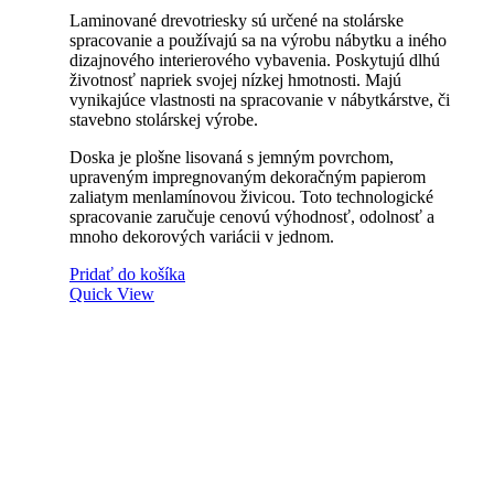
Laminované drevotriesky sú určené na stolárske
spracovanie a používajú sa na výrobu nábytku a iného
dizajnového interierového vybavenia. Poskytujú dlhú
životnosť napriek svojej nízkej hmotnosti. Majú
vynikajúce vlastnosti na spracovanie v nábytkárstve, či
stavebno stolárskej výrobe.
Doska je plošne lisovaná s jemným povrchom,
upraveným impregnovaným dekoračným papierom
zaliatym menlamínovou živicou. Toto technologické
spracovanie zaručuje cenovú výhodnosť, odolnosť a
mnoho dekorových variácii v jednom.
Pridať do košíka
Quick View