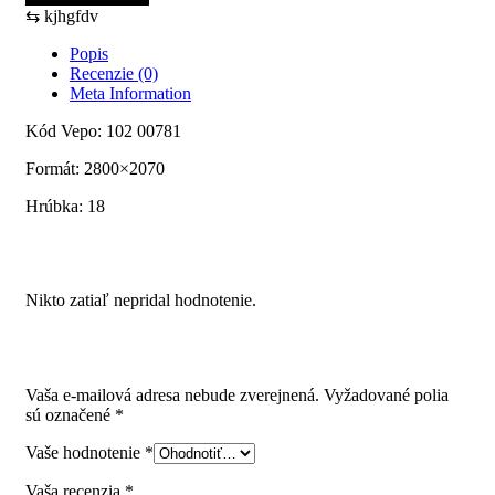
LDTD
⇆
kjhgfdv
Y121
FS02
Popis
(PE)
Recenzie (0)
Biela
Meta Information
ľadová
2800x2070x18
Kód Vepo: 102 00781
Formát: 2800×2070
Hrúbka: 18
Recenzie
Nikto zatiaľ nepridal hodnotenie.
Pridajte prvú recenziu pre “FAL 18 LDTD Y121 FS02 (PE)
Biela ľadová 2800x2070x18”
Vaša e-mailová adresa nebude zverejnená.
Vyžadované polia
sú označené
*
Vaše hodnotenie
*
Vaša recenzia
*