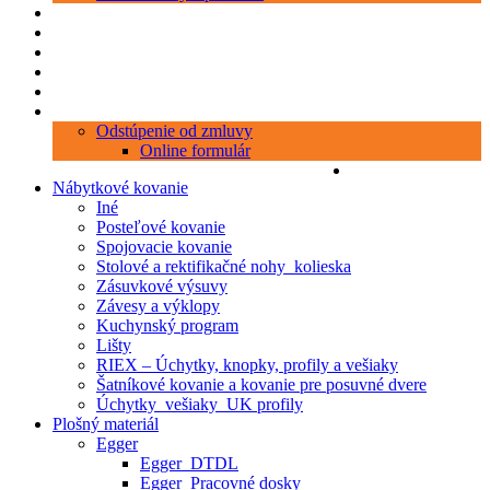
Produkty
Objednávka porezu
Kontakt
Blog
O nás
Zákaznícky servis
Odstúpenie od zmluvy
Online formulár
0 položiek
0,00 €
Nábytkové kovanie
Iné
Posteľové kovanie
Spojovacie kovanie
Stolové a rektifikačné nohy_kolieska
Zásuvkové výsuvy
Závesy a výklopy
Kuchynský program
Lišty
RIEX – Úchytky, knopky, profily a vešiaky
Šatníkové kovanie a kovanie pre posuvné dvere
Úchytky_vešiaky_UK profily
Plošný materiál
Egger
Egger_DTDL
Egger_Pracovné dosky