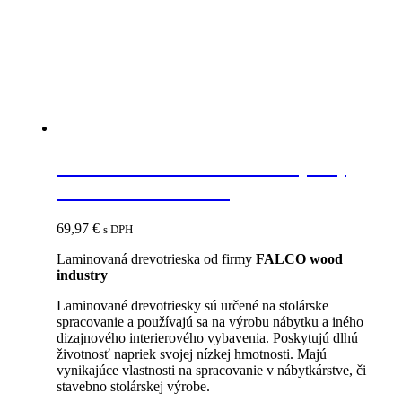
FAL 18 LDTD Y242 FS15 (MP)
Žltá 2800x2070x18
69,97
€
s DPH
Laminovaná drevotrieska od firmy
FALCO wood
industry
Laminované drevotriesky sú určené na stolárske
spracovanie a používajú sa na výrobu nábytku a iného
dizajnového interierového vybavenia. Poskytujú dlhú
životnosť napriek svojej nízkej hmotnosti. Majú
vynikajúce vlastnosti na spracovanie v nábytkárstve, či
stavebno stolárskej výrobe.