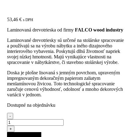
2800x2070x18
53,46
€
s DPH
Laminovaná drevotrieska od firmy
FALCO wood industry
Laminované drevotriesky sú určené na stolárske spracovanie
a používajú sa na výrobu nábytku a iného dizajnového
interierového vybavenia. Poskytujú dlhú životnosť napriek
svojej nízkej hmotnosti. Majú vynikajúce vlastnosti na
spracovanie v nábytkárstve, či stavebno stolárskej výrobe.
Doska je plošne lisovaná s jemným povrchom, upraveným
impregnovaným dekoračným papierom zaliatym
menlamínovou živicou. Toto technologické spracovanie
zaručuje cenovú výhodnosť, odolnosť a mnoho dekorových
variácii v jednom.
Dostupné na objednávku
-
množstvo
FAL
+
18
Pridať do košíka