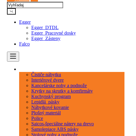
Egger
Egger_DTDL
Egger_Pracovné dosky
Egger_Zásteny
Falco
Kategórie
Čističe nábytku
Interiérové dvere
Kancelárske nohy a podnože
Krytky na skrutky a komfirmáty
Kuchynský program
Lepidlá_pásky
Nábytkové kovanie
Plošný materiál
Police
Saicos-špeciálne nátery na drevo
Samolepiace ABS pásky
Stolové nohy a podnože