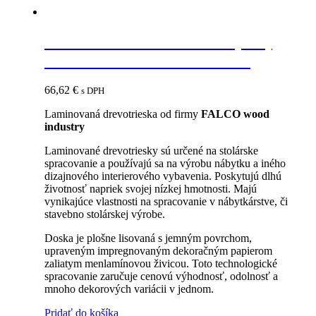
FAL 18 LDTD Y551 FS15 (MP)
Slivka Tmavá 2800x2070x18
66,62
€
s DPH
Laminovaná drevotrieska od firmy
FALCO wood
industry
Laminované drevotriesky sú určené na stolárske
spracovanie a používajú sa na výrobu nábytku a iného
dizajnového interierového vybavenia. Poskytujú dlhú
životnosť napriek svojej nízkej hmotnosti. Majú
vynikajúce vlastnosti na spracovanie v nábytkárstve, či
stavebno stolárskej výrobe.
Doska je plošne lisovaná s jemným povrchom,
upraveným impregnovaným dekoračným papierom
zaliatym menlamínovou živicou. Toto technologické
spracovanie zaručuje cenovú výhodnosť, odolnosť a
mnoho dekorových variácii v jednom.
Pridať do košíka