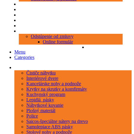
Produkty
Objednávka porezu
Kontakt
Blog
O nás
Zákaznícky servis
Odstúpenie od zmluvy
Online formulár
0 položiek
0,00 €
Menu
Categories
Kategórie
Čističe nábytku
Interiérové dvere
Kancelárske nohy a podnože
Krytky na skrutky a komfirmáty
Kuchynský program
Lepidlá_pásky
Nábytkové kovanie
Plošný materiál
Police
Saicos-špeciálne nátery na drevo
Samolepiace ABS pásky
Stolové nohy a podnože