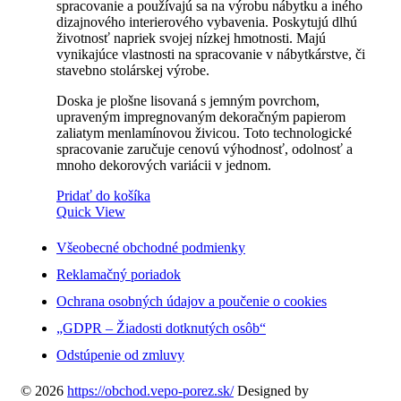
spracovanie a používajú sa na výrobu nábytku a iného
dizajnového interierového vybavenia. Poskytujú dlhú
životnosť napriek svojej nízkej hmotnosti. Majú
vynikajúce vlastnosti na spracovanie v nábytkárstve, či
stavebno stolárskej výrobe.
Doska je plošne lisovaná s jemným povrchom,
upraveným impregnovaným dekoračným papierom
zaliatym menlamínovou živicou. Toto technologické
spracovanie zaručuje cenovú výhodnosť, odolnosť a
mnoho dekorových variácii v jednom.
Pridať do košíka
Quick View
Všeobecné obchodné podmienky
Reklamačný poriadok
Ochrana osobných údajov a poučenie o cookies
„GDPR – Žiadosti dotknutých osôb“
Odstúpenie od zmluvy
© 2026
https://obchod.vepo-porez.sk/
Designed by