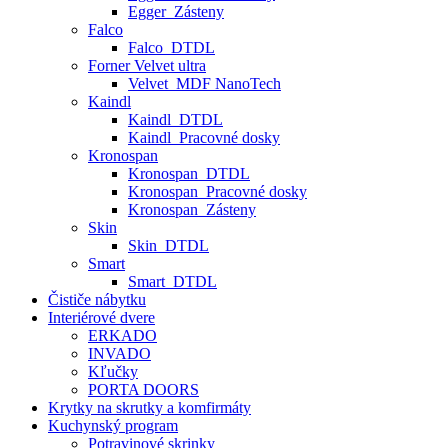
Egger_Zásteny
Falco
Falco_DTDL
Forner Velvet ultra
Velvet_MDF NanoTech
Kaindl
Kaindl_DTDL
Kaindl_Pracovné dosky
Kronospan
Kronospan_DTDL
Kronospan_Pracovné dosky
Kronospan_Zásteny
Skin
Skin_DTDL
Smart
Smart_DTDL
Čističe nábytku
Interiérové dvere
ERKADO
INVADO
Kľučky
PORTA DOORS
Krytky na skrutky a komfirmáty
Kuchynský program
Potravinové skrinky