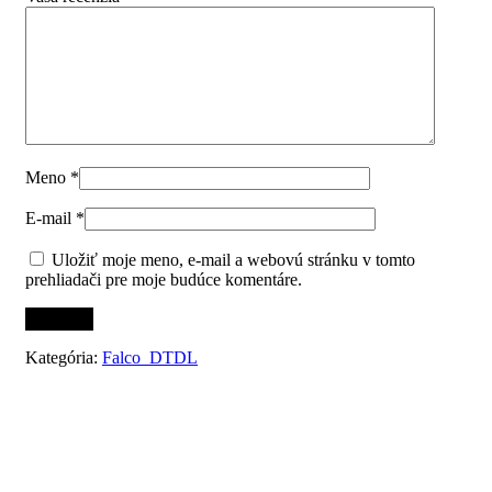
Meno
*
E-mail
*
Uložiť moje meno, e-mail a webovú stránku v tomto
prehliadači pre moje budúce komentáre.
Kategória:
Falco_DTDL
Súvisiace produkty