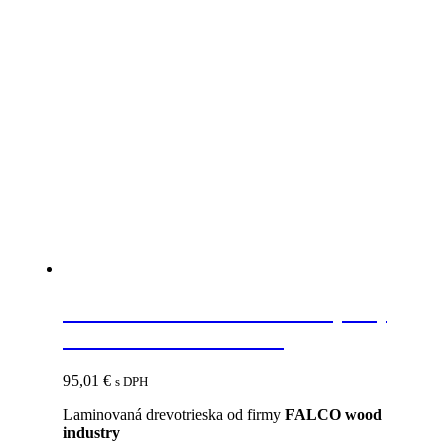
FAL 18 LDTD Y200 FS08 (TM)
Čierna 2800x2070x18
95,01
€
s DPH
Laminovaná drevotrieska od firmy
FALCO wood
industry