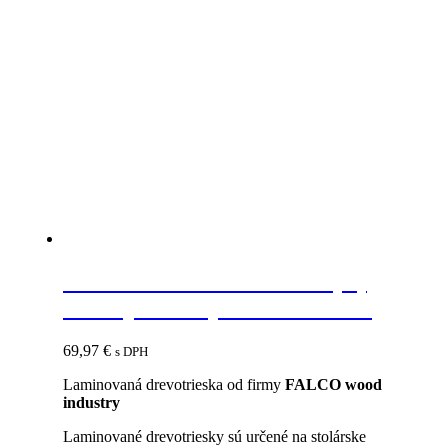
FAL 18 LDTD Y583 FS22 (K)
Dub Španielsky 2800x2070x18
69,97
€
s DPH
Laminovaná drevotrieska od firmy
FALCO wood
industry
Laminované drevotriesky sú určené na stolárske