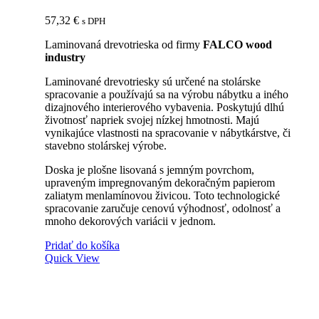
57,32
€
s DPH
Laminovaná drevotrieska od firmy
FALCO wood
industry
Laminované drevotriesky sú určené na stolárske
spracovanie a používajú sa na výrobu nábytku a iného
dizajnového interierového vybavenia. Poskytujú dlhú
životnosť napriek svojej nízkej hmotnosti. Majú
vynikajúce vlastnosti na spracovanie v nábytkárstve, či
stavebno stolárskej výrobe.
Doska je plošne lisovaná s jemným povrchom,
upraveným impregnovaným dekoračným papierom
zaliatym menlamínovou živicou. Toto technologické
spracovanie zaručuje cenovú výhodnosť, odolnosť a
mnoho dekorových variácii v jednom.
Pridať do košíka
Quick View