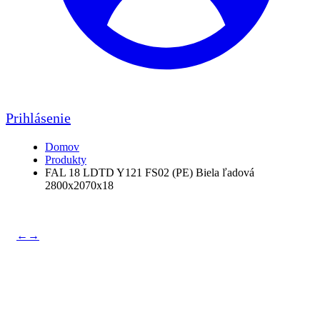
Prihlásenie
Domov
Produkty
FAL 18 LDTD Y121 FS02 (PE) Biela ľadová
2800x2070x18
←
→
FAL 18 LDTD Y121 FS02
(PE) Biela ľadová