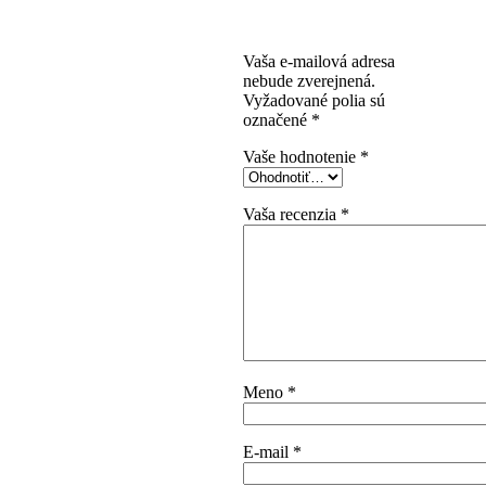
Brown Arcena Oak
2800x2070x18”
Vaša e-mailová adresa
nebude zverejnená.
Vyžadované polia sú
označené
*
Vaše hodnotenie
*
Vaša recenzia
*
Meno
*
E-mail
*