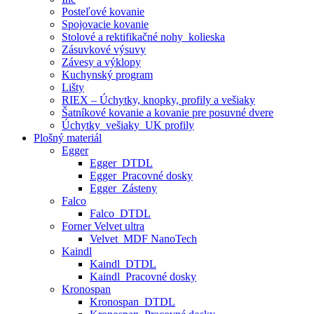
Posteľové kovanie
Spojovacie kovanie
Stolové a rektifikačné nohy_kolieska
Zásuvkové výsuvy
Závesy a výklopy
Kuchynský program
Lišty
RIEX – Úchytky, knopky, profily a vešiaky
Šatníkové kovanie a kovanie pre posuvné dvere
Úchytky_vešiaky_UK profily
Plošný materiál
Egger
Egger_DTDL
Egger_Pracovné dosky
Egger_Zásteny
Falco
Falco_DTDL
Forner Velvet ultra
Velvet_MDF NanoTech
Kaindl
Kaindl_DTDL
Kaindl_Pracovné dosky
Kronospan
Kronospan_DTDL