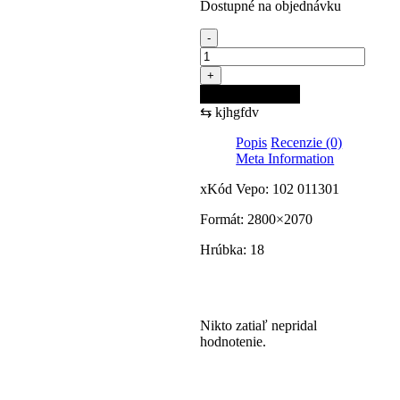
Dostupné na objednávku
-
množstvo
FAL
+
18
Pridať do košíka
LDTD
⇆
kjhgfdv
Y683
FS26
Popis
Recenzie (0)
Brown
Meta Information
Arcena
Oak
xKód Vepo: 102 011301
2800x2070x18
Formát: 2800×2070
Hrúbka: 18
Recenzie
Nikto zatiaľ nepridal
hodnotenie.
Pridajte prvú recenziu pre
“FAL 18 LDTD Y683 FS26