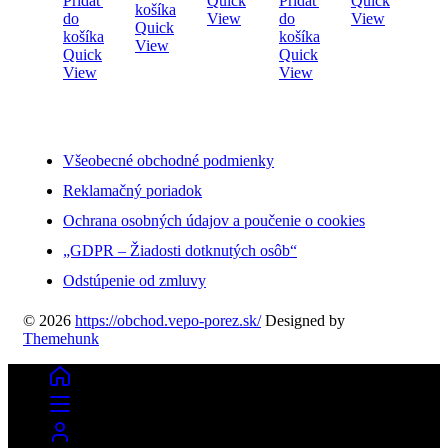
Pridať
Quick
Pridať
Quick
košíka
do
View
do
View
Quick
košíka
košíka
View
Quick
Quick
View
View
Všeobecné obchodné podmienky
Reklamačný poriadok
Ochrana osobných údajov a poučenie o cookies
„GDPR – Žiadosti dotknutých osôb“
Odstúpenie od zmluvy
© 2026
https://obchod.vepo-porez.sk/
Designed by
Themehunk