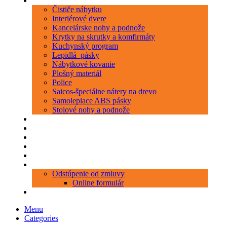
Kategórie
Čističe nábytku
Interiérové dvere
Kancelárske nohy a podnože
Krytky na skrutky a komfirmáty
Kuchynský program
Lepidlá_pásky
Nábytkové kovanie
Plošný materiál
Police
Saicos-špeciálne nátery na drevo
Samolepiace ABS pásky
Stolové nohy a podnože
Produkty
Objednávka porezu
Kontakt
Blog
O nás
Zákaznícky servis
Odstúpenie od zmluvy
Online formulár
0 položiek
0,00 €
Menu
Categories