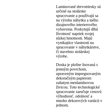
Laminované drevotriesky sú
určené na stolárske
spracovanie a používajú sa
na výrobu nábytku a iného
dizajnového interierového
vybavenia. Poskytujú dlhú
životnosť napriek svojej
nízkej hmotnosti. Majú
vynikajúce vlastnosti na
spracovanie v nábytkárstve,
či stavebno stolárskej
výrobe.
Doska je plošne lisovaná s
jemným povrchom,
upraveným impregnovaným
dekoračným papierom
zaliatym menlamínovou
živicou. Toto technologické
spracovanie zaručuje cenovú
výhodnosť, odolnosť a
mnoho dekorových variácii v
jednom.