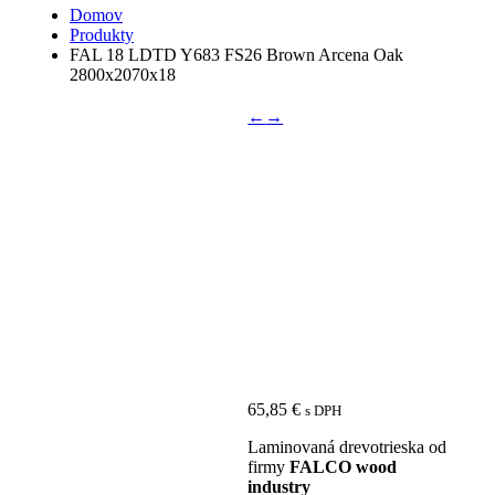
Domov
Produkty
FAL 18 LDTD Y683 FS26 Brown Arcena Oak
2800x2070x18
←
→
FAL 18
Súvisiace produkty
LDTD Y683
FS26 Brown
Arcena Oak
2800x2070x18
65,85
€
s DPH
Laminovaná drevotrieska od
firmy
FALCO wood
industry