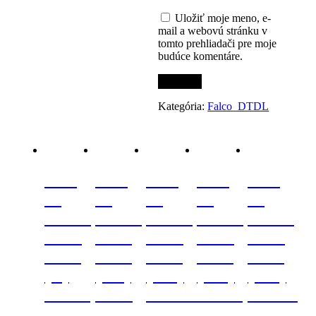
Uložiť moje meno, e-
mail a webovú stránku v
tomto prehliadači pre moje
budúce komentáre.
Kategória:
Falco_DTDL
FAL
FAL
FAL
FAL
FAL
18
16
18
18
18
LDTD
LDTD
LDTD
LDTD
LDTD
Y586
Y116
Y215
Y508
Y200
FS22
FS01
FS15
FS15
FS08
(K)
(HL)
(MP)
(MP)
(TM)
Choco
Biela
Oranžová
Orech
Čierna
Vintage
Ekonomik
2800x2070x18
Lyon
2800x207