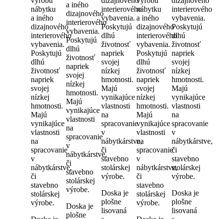
výrobu
dizajnového
výrobu
dizajnového
a iného
nábytku
interierového
nábytku
interierového
dizajnového
a iného
vybavenia.
a iného
vybavenia.
interierového
dizajnového
Poskytujú
dizajnového
Poskytujú
vybavenia.
interierového
dlhú
interierového
dlhú
Poskytujú
vybavenia.
životnosť
vybavenia.
životnosť
dlhú
Poskytujú
napriek
Poskytujú
napriek
životnosť
dlhú
svojej
dlhú
svojej
napriek
životnosť
nízkej
životnosť
nízkej
svojej
napriek
hmotnosti.
napriek
hmotnosti.
nízkej
svojej
Majú
svojej
Majú
hmotnosti.
nízkej
vynikajúce
nízkej
vynikajúce
Majú
hmotnosti.
vlastnosti
hmotnosti.
vlastnosti
vynikajúce
Majú
na
Majú
na
vlastnosti
vynikajúce
spracovanie
vynikajúce
spracovanie
na
vlastnosti
v
vlastnosti
v
spracovanie
na
nábytkárstve,
na
nábytkárstve,
v
spracovanie
či
spracovanie
či
nábytkárstve,
v
stavebno
v
stavebno
či
nábytkárstve,
stolárskej
nábytkárstve,
stolárskej
stavebno
či
výrobe.
či
výrobe.
stolárskej
stavebno
stavebno
výrobe.
Doska je
Doska je
stolárskej
stolárskej
plošne
plošne
výrobe.
výrobe.
Doska je
lisovaná
lisovaná
plošne