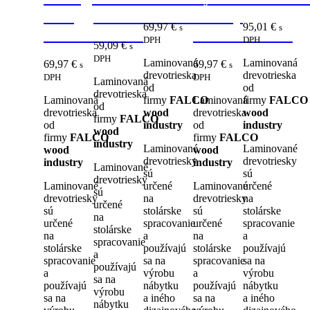
Oak
2800x2070x16
Tmavý
69,97
€
95,01
€
s
s
2800x2070x18
2800x2070x18
DPH
DPH
59,09
€
s
DPH
Laminovaná
Laminovaná
69,97
€
69,97
€
s
s
drevotrieska
drevotrieska
DPH
DPH
Laminovaná
od
od
drevotrieska
Laminovaná
firmy
FALCO
Laminovaná
firmy
FALCO
od
drevotrieska
wood
drevotrieska
wood
firmy
FALCO
od
industry
od
industry
wood
firmy
FALCO
firmy
FALCO
industry
Laminované
Laminované
wood
wood
drevotriesky
drevotriesky
industry
industry
Laminované
sú
sú
drevotriesky
Laminované
určené
Laminované
určené
sú
drevotriesky
na
drevotriesky
na
určené
sú
stolárske
sú
stolárske
na
určené
spracovanie
určené
spracovanie
stolárske
na
a
na
a
spracovanie
stolárske
používajú
stolárske
používajú
a
spracovanie
sa na
spracovanie
sa na
používajú
a
výrobu
a
výrobu
sa na
používajú
nábytku
používajú
nábytku
výrobu
sa na
a iného
sa na
a iného
nábytku