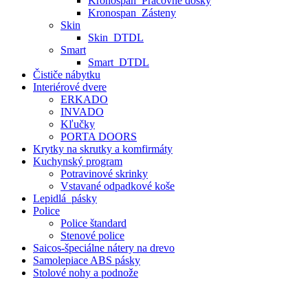
Kronospan_Pracovné dosky
Kronospan_Zásteny
Skin
Skin_DTDL
Smart
Smart_DTDL
Čističe nábytku
Interiérové dvere
ERKADO
INVADO
Kľučky
PORTA DOORS
Krytky na skrutky a komfirmáty
Kuchynský program
Potravinové skrinky
Vstavané odpadkové koše
Lepidlá_pásky
Police
Police štandard
Stenové police
Saicos-špeciálne nátery na drevo
Samolepiace ABS pásky
Stolové nohy a podnože