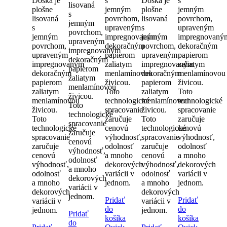
Doska je
s
Doska je
s
lisovaná
plošne
jemným
plošne
jemným
s
lisovaná
povrchom,
lisovaná
povrchom,
jemným
s
upraveným
s
upraveným
povrchom,
jemným
impregnovaným
jemným
impregnovaný
upraveným
povrchom,
dekoračným
povrchom,
dekoračným
impregnovaným
upraveným
papierom
upraveným
papierom
dekoračným
impregnovaným
zaliatym
impregnovaným
zaliatym
papierom
dekoračným
menlamínovou
dekoračným
menlamínovou
zaliatym
papierom
živicou.
papierom
živicou.
menlamínovou
zaliatym
Toto
zaliatym
Toto
živicou.
menlamínovou
technologické
menlamínovou
technologické
Toto
živicou.
spracovanie
živicou.
spracovanie
technologické
Toto
zaručuje
Toto
zaručuje
spracovanie
technologické
cenovú
technologické
cenovú
zaručuje
spracovanie
výhodnosť,
spracovanie
výhodnosť,
cenovú
zaručuje
odolnosť
zaručuje
odolnosť
výhodnosť,
cenovú
a mnoho
cenovú
a mnoho
odolnosť
výhodnosť,
dekorových
výhodnosť,
dekorových
a mnoho
odolnosť
variácii v
odolnosť
variácii v
dekorových
a mnoho
jednom.
a mnoho
jednom.
variácii v
dekorových
dekorových
jednom.
Pridať
Pridať
variácii v
variácii v
do
do
jednom.
jednom.
Pridať
košíka
košíka
do