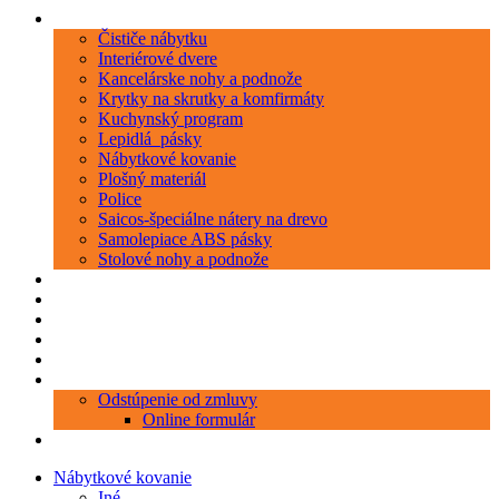
Kategórie
Čističe nábytku
Interiérové dvere
Kancelárske nohy a podnože
Krytky na skrutky a komfirmáty
Kuchynský program
Lepidlá_pásky
Nábytkové kovanie
Plošný materiál
Police
Saicos-špeciálne nátery na drevo
Samolepiace ABS pásky
Stolové nohy a podnože
Produkty
Objednávka porezu
Kontakt
Blog
O nás
Zákaznícky servis
Odstúpenie od zmluvy
Online formulár
0 položiek
0,00 €
Nábytkové kovanie
Iné