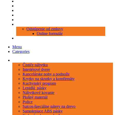
Produkty
Objednávka porezu
Kontakt
Blog
O nás
Zákaznícky servis
Odstúpenie od zmluvy
Online formulár
0 položiek
0,00 €
Menu
Categories
Kategórie
Čističe nábytku
Interiérové dvere
Kancelárske nohy a podnože
Krytky na skrutky a komfirmáty
Kuchynský program
Lepidlá_pásky
Nábytkové kovanie
Plošný materiál
Police
Saicos-špeciálne nátery na drevo
Samolepiace ABS pásky