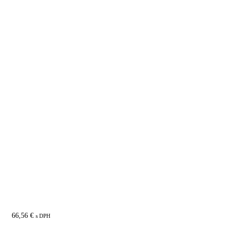
BLUM ZML.0040.01 univerzálna šablóna
66,56
€
s DPH