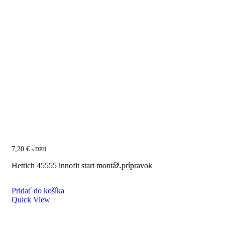
HETTICH 45555 INNOFIT START montáž.prípravok
7,20
€
s DPH
Hettich 45555 innofit start montáž.prípravok
Pridať do košíka
Quick View