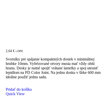
IF-K Top spojovacie kovanie pre kompaktné dosky
minimálna hrúbka 10mm
2,64
€
s DPH
Svorníky pre spájanie kompaktných dosiek v minimálnej
hrubke 10mm. Vyfrézované otvory musia mať vždy oblú
hranu. Desky je nutné spojiť vrátane lamelky a spoj utesniť
lepidlom na PD Color Joint. Na jednu dosku v šírke 600 mm
ideálne použiť jednu sadu.
Pridať do košíka
Quick View