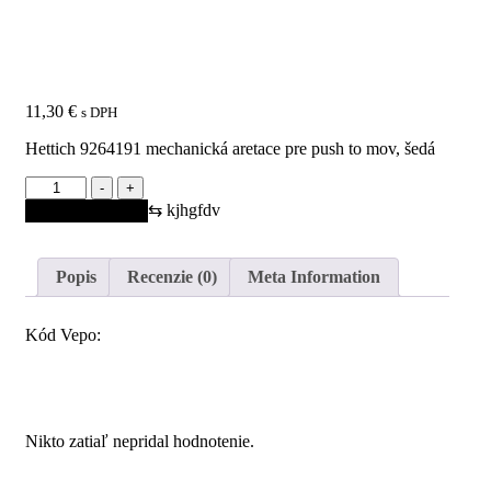
Mechanická aretace pre
Push to mov, šedá
11,30
€
s DPH
Hettich 9264191 mechanická aretace pre push to mov, šedá
množstvo
-
+
HETTICH
⇆
kjhgfdv
Pridať do košíka
9264191
Mechanická
aretace
Popis
Recenzie (0)
Meta Information
pre
Push
to
Kód Vepo:
mov,
šedá
Recenzie
Nikto zatiaľ nepridal hodnotenie.
Pridajte prvú recenziu pre “HETTICH 9264191 Mechanická