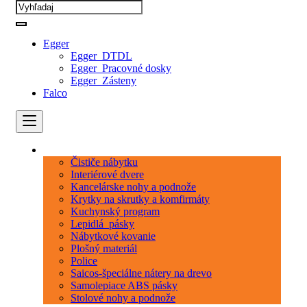
Egger
Egger_DTDL
Egger_Pracovné dosky
Egger_Zásteny
Falco
Kategórie
Čističe nábytku
Interiérové dvere
Kancelárske nohy a podnože
Krytky na skrutky a komfirmáty
Kuchynský program
Lepidlá_pásky
Nábytkové kovanie
Plošný materiál
Police
Saicos-špeciálne nátery na drevo
Samolepiace ABS pásky
Stolové nohy a podnože