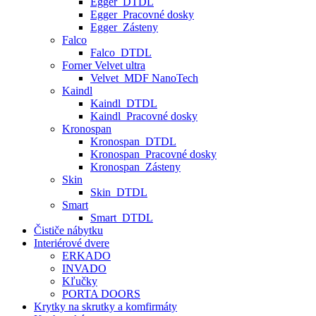
Egger_DTDL
Egger_Pracovné dosky
Egger_Zásteny
Falco
Falco_DTDL
Forner Velvet ultra
Velvet_MDF NanoTech
Kaindl
Kaindl_DTDL
Kaindl_Pracovné dosky
Kronospan
Kronospan_DTDL
Kronospan_Pracovné dosky
Kronospan_Zásteny
Skin
Skin_DTDL
Smart
Smart_DTDL
Čističe nábytku
Interiérové dvere
ERKADO
INVADO
Kľučky
PORTA DOORS
Krytky na skrutky a komfirmáty