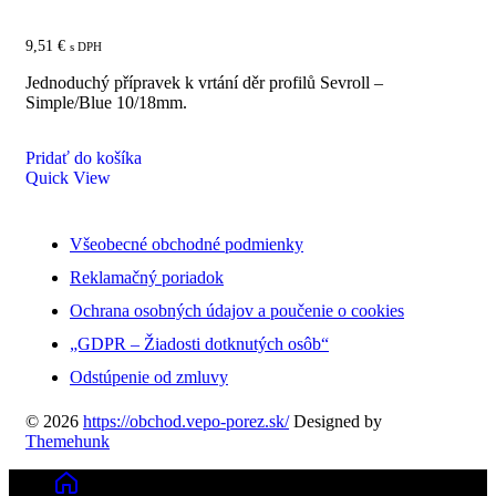
10/18 mm
9,51
€
s DPH
Jednoduchý přípravek k vrtání děr profilů Sevroll –
Simple/Blue 10/18mm.
Pridať do košíka
Quick View
Všeobecné obchodné podmienky
Reklamačný poriadok
Ochrana osobných údajov a poučenie o cookies
„GDPR – Žiadosti dotknutých osôb“
Odstúpenie od zmluvy
© 2026
https://obchod.vepo-porez.sk/
Designed by
Themehunk