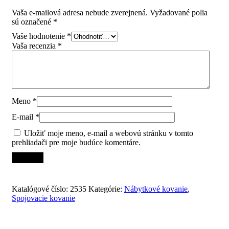
aretace pre Push to mov, šedá”
Vaša e-mailová adresa nebude zverejnená.
Vyžadované polia
sú označené
*
Vaše hodnotenie
*
Vaša recenzia
*
Meno
*
E-mail
*
Uložiť moje meno, e-mail a webovú stránku v tomto
prehliadači pre moje budúce komentáre.
Katalógové číslo:
2535
Kategórie:
Nábytkové kovanie
,
Spojovacie kovanie
Súvisiace produkty