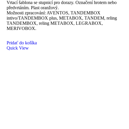
Vrtací šablona se stupnicí pro dorazy. Označení hrotem nebo
předvrtáním. Plast oranžový.
Možnosti zpracování: AVENTOS, TANDEMBOX
intivo/TANDEMBOX plus, METABOX, TANDEM, reling
TANDEMBOX, reling METABOX, LEGRABOX,
MERIVOBOX.
Pridať do košíka
Quick View
SEVROLL Simple/Blue montážny prípravok pre lamino