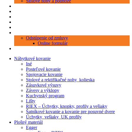
Stolové nohy a podnože
Produkty
Objednávka porezu
Kontakt
Blog
O nás
Zákaznícky servis
Odstúpenie od zmluvy
Online formulár
0 položiek
0,00 €
Nábytkové kovanie
Iné
Posteľové kovanie
Spojovacie kovanie
Stolové a rektifikačné nohy_kolieska
Zásuvkové výsuvy
Závesy a výklopy
Kuchynský program
Lišty
RIEX – Úchytky, knopky, profily a vešiaky
Šatníkové kovanie a kovanie pre posuvné dvere
Úchytky_vešiaky_UK profily
Plošný materiál
Egger