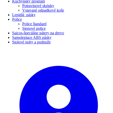
Kuchynský program
Potravinové skrinky
Vstavané odpadkové koše
Lepidlá_pásky
Police
Police štandard
Stenové police
Saicos-špeciálne nátery na drevo
Samolepiace ABS pásky
Stolové nohy a podnože