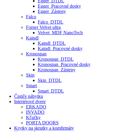
Egger_DTDL
Egger_Pracovné dosky
Egger_Zásteny
Falco
Falco_DTDL
Forner Velvet ultra
Velvet_MDF NanoTech
Kaindl
Kaindl_DTDL
Kaindl_Pracovné dosky
Kronospan
Kronospan_DTDL
Kronospan_Pracovné dosky
Kronospan_Zásteny
Skin
Skin_DTDL
Smart
Smart_DTDL
Čističe nábytku
Interiérové dvere
ERKADO
INVADO
Kľučky
PORTA DOORS
Krytky na skrutky a komfirmáty