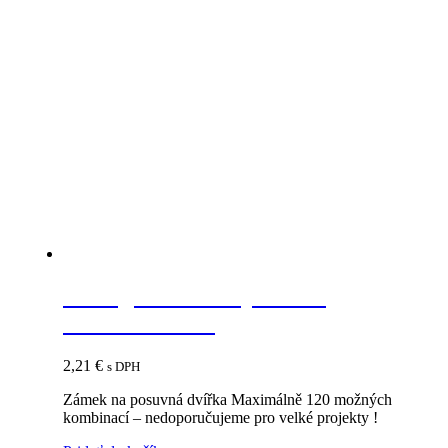
Strong zámok na posuvné
dvierka chróm
2,21
€
s DPH
Zámek na posuvná dvířka Maximálně 120 možných
kombinací – nedoporučujeme pro velké projekty !