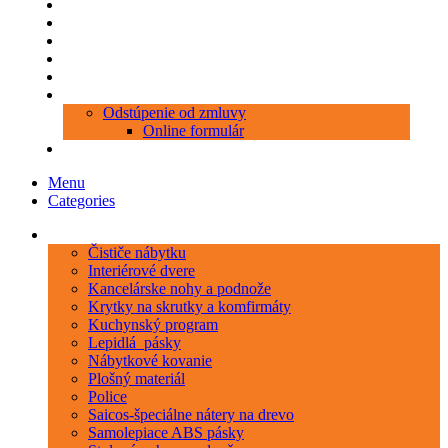
Produkty
Objednávka porezu
Kontakt
Blog
O nás
Zákaznícky servis
Odstúpenie od zmluvy
Online formulár
0 položiek
0,00 €
Menu
Categories
Kategórie
Čističe nábytku
Interiérové dvere
Kancelárske nohy a podnože
Krytky na skrutky a komfirmáty
Kuchynský program
Lepidlá_pásky
Nábytkové kovanie
Plošný materiál
Police
Saicos-špeciálne nátery na drevo
Samolepiace ABS pásky