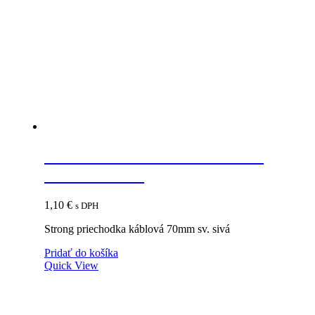
STRONG Priechodka káblová
70mm sv. sivá
1,10
€
s DPH
Strong priechodka káblová 70mm sv. sivá
Pridať do košíka
Quick View