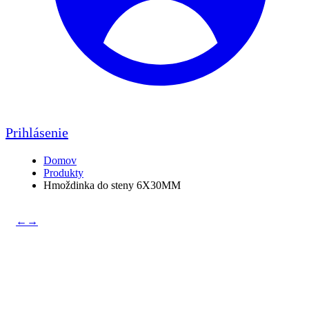
Prihlásenie
Domov
Produkty
Hmoždinka do steny 6X30MM
←
→
Hmoždinka do steny
6X30MM