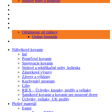
Stolové nohy a podnože
Produkty
Objednávka porezu
Kontakt
Blog
O nás
Zákaznícky servis
Odstúpenie od zmluvy
Online formulár
0 položiek
0,00 €
Nábytkové kovanie
Iné
Posteľové kovanie
Spojovacie kovanie
Stolové a rektifikačné nohy_kolieska
Zásuvkové výsuvy
Závesy a výklopy
Kuchynský program
Lišty
RIEX – Úchytky, knopky, profily a vešiaky
Šatníkové kovanie a kovanie pre posuvné dvere
Úchytky_vešiaky_UK profily
Plošný materiál
Egger