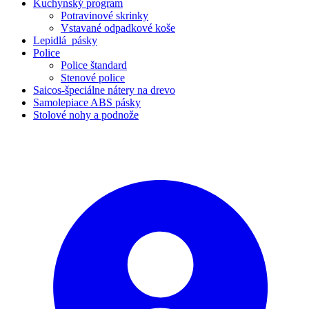
Kuchynský program
Potravinové skrinky
Vstavané odpadkové koše
Lepidlá_pásky
Police
Police štandard
Stenové police
Saicos-špeciálne nátery na drevo
Samolepiace ABS pásky
Stolové nohy a podnože