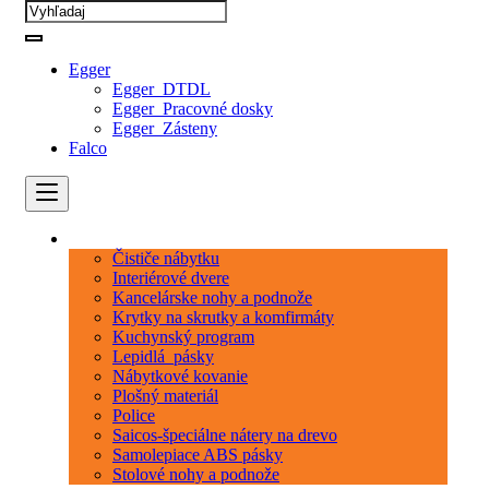
Egger
Egger_DTDL
Egger_Pracovné dosky
Egger_Zásteny
Falco
Kategórie
Čističe nábytku
Interiérové dvere
Kancelárske nohy a podnože
Krytky na skrutky a komfirmáty
Kuchynský program
Lepidlá_pásky
Nábytkové kovanie
Plošný materiál
Police
Saicos-špeciálne nátery na drevo
Samolepiace ABS pásky
Stolové nohy a podnože