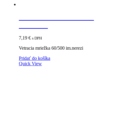
Vetracia mriežka 60/500
im.nerezi
7,19
€
s DPH
Vetracia mriežka 60/500 im.nerezi
Pridať do košíka
Quick View