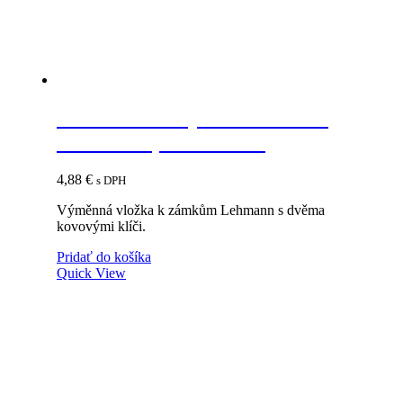
LEHMANN Výmenná vložka
Z44/P4 B1, číslo 18001
4,88
€
s DPH
Výměnná vložka k zámkům Lehmann s dvěma
kovovými klíči.
Pridať do košíka
Quick View