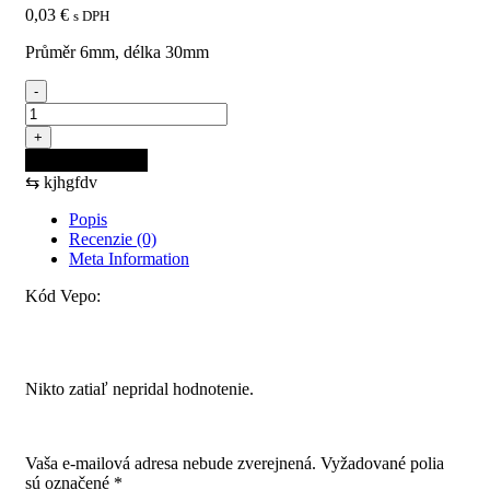
0,03
€
s DPH
Průměr 6mm, délka 30mm
-
množstvo
Hmoždinka
+
do
Pridať do košíka
steny
⇆
kjhgfdv
6X30MM
Popis
Recenzie (0)
Meta Information
Kód Vepo:
Recenzie
Nikto zatiaľ nepridal hodnotenie.
Pridajte prvú recenziu pre “Hmoždinka do steny 6X30MM”
Vaša e-mailová adresa nebude zverejnená.
Vyžadované polia
sú označené
*