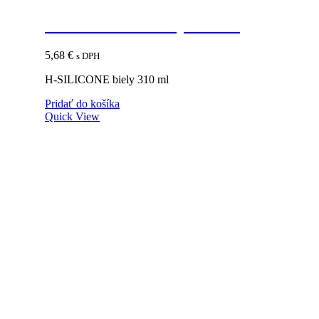
H-SILICONE biely 310 ml
5,68
€
s DPH
H-SILICONE biely 310 ml
Pridať do košíka
Quick View