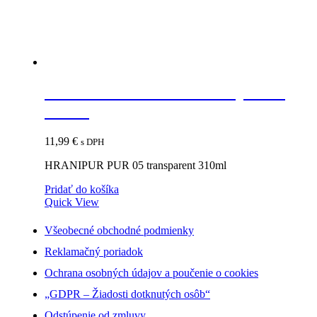
HRANIPUR PUR 05 transparent
310ml
11,99
€
s DPH
HRANIPUR PUR 05 transparent 310ml
Pridať do košíka
Quick View
Všeobecné obchodné podmienky
Reklamačný poriadok
Ochrana osobných údajov a poučenie o cookies
„GDPR – Žiadosti dotknutých osôb“
Odstúpenie od zmluvy