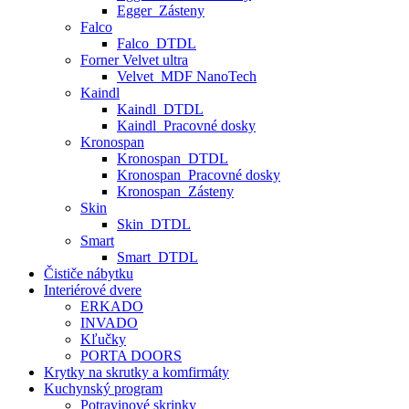
Egger_Zásteny
Falco
Falco_DTDL
Forner Velvet ultra
Velvet_MDF NanoTech
Kaindl
Kaindl_DTDL
Kaindl_Pracovné dosky
Kronospan
Kronospan_DTDL
Kronospan_Pracovné dosky
Kronospan_Zásteny
Skin
Skin_DTDL
Smart
Smart_DTDL
Čističe nábytku
Interiérové dvere
ERKADO
INVADO
Kľučky
PORTA DOORS
Krytky na skrutky a komfirmáty
Kuchynský program
Potravinové skrinky