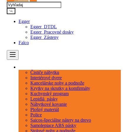
Egger
Egger_DTDL
Egger_Pracovné dosky
Egger_Zásteny
Falco
Kategórie
Čističe nábytku
Interiérové dvere
Kancelárske nohy a podnože
Krytky na skrutky a komfirmáty
Kuchynský program
Lepidlá_pásky
Nábytkové kovanie
Plošný materiál
Police
Saicos-špeciálne nátery na drevo
Samolepiace ABS pásky
Stolové nohy a podnože