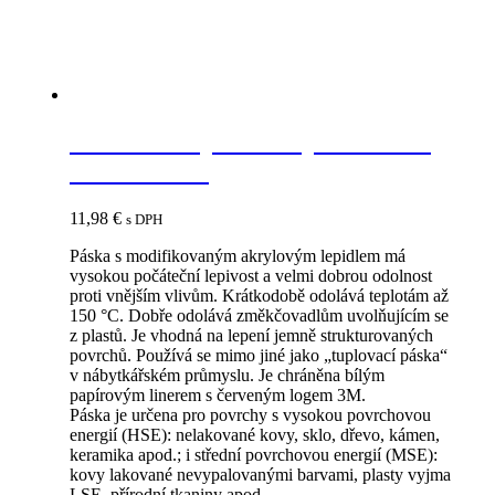
LEP 3M Tuplovacia páska červ.
38mm x25m
11,98
€
s DPH
Páska s modifikovaným akrylovým lepidlem má
vysokou počáteční lepivost a velmi dobrou odolnost
proti vnějším vlivům. Krátkodobě odolává teplotám až
150 °C. Dobře odolává změkčovadlům uvolňujícím se
z plastů. Je vhodná na lepení jemně strukturovaných
povrchů. Používá se mimo jiné jako „tuplovací páska“
v nábytkářském průmyslu. Je chráněna bílým
papírovým linerem s červeným logem 3M.
Páska je určena pro povrchy s vysokou povrchovou
energií (HSE): nelakované kovy, sklo, dřevo, kámen,
keramika apod.; i střední povrchovou energií (MSE):
kovy lakované nevypalovanými barvami, plasty vyjma
LSE, přírodní tkaniny apod.