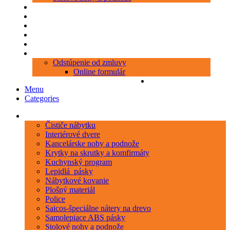
Produkty
Objednávka porezu
Kontakt
Blog
O nás
Zákaznícky servis
Odstúpenie od zmluvy
Online formulár
0 položiek
0,00 €
Menu
Categories
Kategórie
Čističe nábytku
Interiérové dvere
Kancelárske nohy a podnože
Krytky na skrutky a komfirmáty
Kuchynský program
Lepidlá_pásky
Nábytkové kovanie
Plošný materiál
Police
Saicos-špeciálne nátery na drevo
Samolepiace ABS pásky
Stolové nohy a podnože