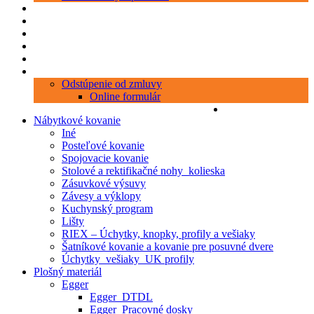
Produkty
Objednávka porezu
Kontakt
Blog
O nás
Zákaznícky servis
Odstúpenie od zmluvy
Online formulár
0 položiek
0,00 €
Nábytkové kovanie
Iné
Posteľové kovanie
Spojovacie kovanie
Stolové a rektifikačné nohy_kolieska
Zásuvkové výsuvy
Závesy a výklopy
Kuchynský program
Lišty
RIEX – Úchytky, knopky, profily a vešiaky
Šatníkové kovanie a kovanie pre posuvné dvere
Úchytky_vešiaky_UK profily
Plošný materiál
Egger
Egger_DTDL
Egger_Pracovné dosky