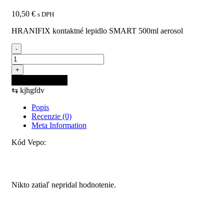
10,50
€
s DPH
HRANIFIX kontaktné lepidlo SMART 500ml aerosol
-
množstvo
HRANIFIX
+
kontaktné
Pridať do košíka
lepidlo
⇆
kjhgfdv
SMART
500ml
Popis
aerosol
Recenzie (0)
Meta Information
Kód Vepo:
Recenzie
Nikto zatiaľ nepridal hodnotenie.
Pridajte prvú recenziu pre “HRANIFIX kontaktné lepidlo
SMART 500ml aerosol”