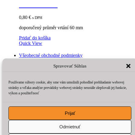
69mm orech
0,80
€
s DPH
doporučený průměr vrtání 60 mm
Pridať do košíka
Quick View
Všeobecné obchodné podmienky
Reklamačný poriadok
Spravovať Súhlas
Ochrana osobných údajov a poučenie o cookies
„GDPR – Žiadosti dotknutých osôb“
Používame súbory cookie, aby sme vám umožnili pohodlné prehliadanie webovej
stránky a vďaka analýze prevádzky webovej stránky neustále zlepšovali jej funkcie,
Odstúpenie od zmluvy
výkon a použiteľnosť
© 2026
https://obchod.vepo-porez.sk/
Designed by
Themehunk
Prijať
Odmietnuť