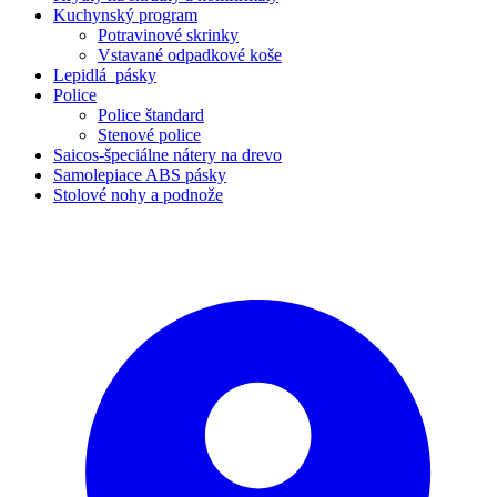
Kuchynský program
Potravinové skrinky
Vstavané odpadkové koše
Lepidlá_pásky
Police
Police štandard
Stenové police
Saicos-špeciálne nátery na drevo
Samolepiace ABS pásky
Stolové nohy a podnože