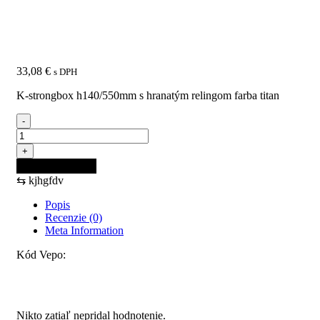
s hranatým relingom farba
titan
33,08
€
s DPH
K-strongbox h140/550mm s hranatým relingom farba titan
-
množstvo
K-
+
StrongBox
Pridať do košíka
H140/550mm
⇆
kjhgfdv
s
hranatým
Popis
relingom
Recenzie (0)
farba
Meta Information
titan
Kód Vepo:
Recenzie
Nikto zatiaľ nepridal hodnotenie.