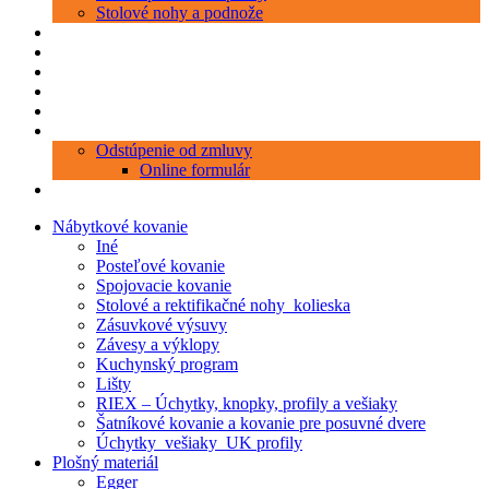
Stolové nohy a podnože
Produkty
Objednávka porezu
Kontakt
Blog
O nás
Zákaznícky servis
Odstúpenie od zmluvy
Online formulár
0 položiek
0,00 €
Nábytkové kovanie
Iné
Posteľové kovanie
Spojovacie kovanie
Stolové a rektifikačné nohy_kolieska
Zásuvkové výsuvy
Závesy a výklopy
Kuchynský program
Lišty
RIEX – Úchytky, knopky, profily a vešiaky
Šatníkové kovanie a kovanie pre posuvné dvere
Úchytky_vešiaky_UK profily
Plošný materiál
Egger