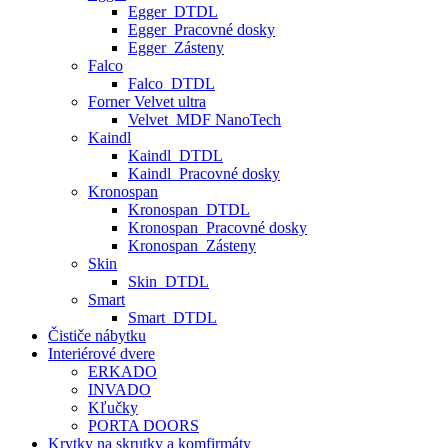
Egger_DTDL
Egger_Pracovné dosky
Egger_Zásteny
Falco
Falco_DTDL
Forner Velvet ultra
Velvet_MDF NanoTech
Kaindl
Kaindl_DTDL
Kaindl_Pracovné dosky
Kronospan
Kronospan_DTDL
Kronospan_Pracovné dosky
Kronospan_Zásteny
Skin
Skin_DTDL
Smart
Smart_DTDL
Čističe nábytku
Interiérové dvere
ERKADO
INVADO
Kľučky
PORTA DOORS
Krytky na skrutky a komfirmáty