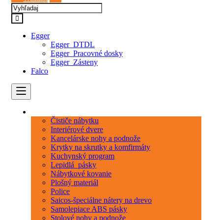
Egger
Egger_DTDL
Egger_Pracovné dosky
Egger_Zásteny
Falco
Kategórie
Čističe nábytku
Interiérové dvere
Kancelárske nohy a podnože
Krytky na skrutky a komfirmáty
Kuchynský program
Lepidlá_pásky
Nábytkové kovanie
Plošný materiál
Police
Saicos-špeciálne nátery na drevo
Samolepiace ABS pásky
Stolové nohy a podnože