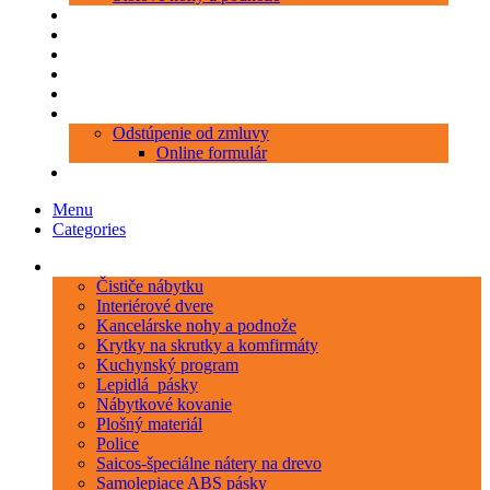
Produkty
Objednávka porezu
Kontakt
Blog
O nás
Zákaznícky servis
Odstúpenie od zmluvy
Online formulár
0 položiek
0,00 €
Menu
Categories
Kategórie
Čističe nábytku
Interiérové dvere
Kancelárske nohy a podnože
Krytky na skrutky a komfirmáty
Kuchynský program
Lepidlá_pásky
Nábytkové kovanie
Plošný materiál
Police
Saicos-špeciálne nátery na drevo
Samolepiace ABS pásky