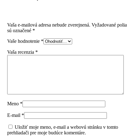
Pridajte prvú recenziu pre “K-StrongBox H140/550mm s
hranatým relingom farba titan”
Vaša e-mailová adresa nebude zverejnená.
Vyžadované polia
sú označené
*
Vaše hodnotenie
*
Vaša recenzia
*
Meno
*
E-mail
*
Uložiť moje meno, e-mail a webovú stránku v tomto
prehliadači pre moje budúce komentáre.