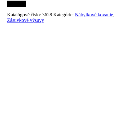
Katalógové číslo:
3628
Kategórie:
Nábytkové kovanie
,
Zásuvkové výsuvy
Súvisiace produkty