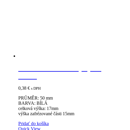
Vzdušník 50mm biely výška
17mm
0,38
€
s DPH
PRŮMĚR: 50 mm
BARVA: BÍLÁ
celková výška: 17mm
výška zafrézované části 15mm
Pridať do košíka
Quick View