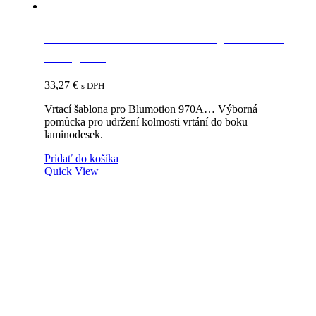
BLUM 65.5010 šablóna pre tlmič
a Tip-on
33,27
€
s DPH
Vrtací šablona pro Blumotion 970A… Výborná
pomůcka pro udržení kolmosti vrtání do boku
laminodesek.
Pridať do košíka
Quick View