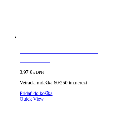
Vetracia mriežka 60/250
im.nerezi
3,97
€
s DPH
Vetracia mriežka 60/250 im.nerezi
Pridať do košíka
Quick View