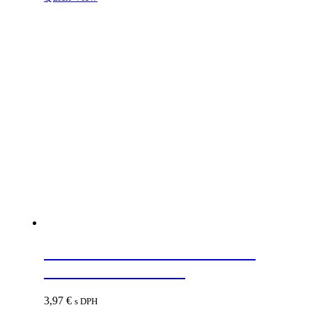
STRONG Priechodka kovová
69mm brúsená oceľ
3,97
€
s DPH