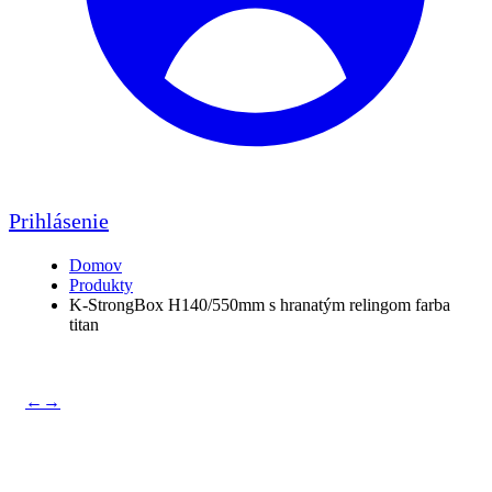
Prihlásenie
Domov
Produkty
K-StrongBox H140/550mm s hranatým relingom farba
titan
←
→
K-StrongBox H140/550mm