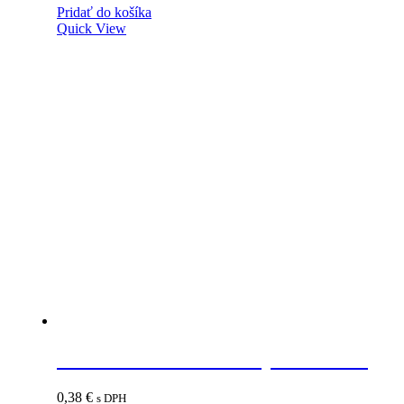
Pridať do košíka
Quick View
Vzdušník 50mm buk výška 17mm
0,38
€
s DPH