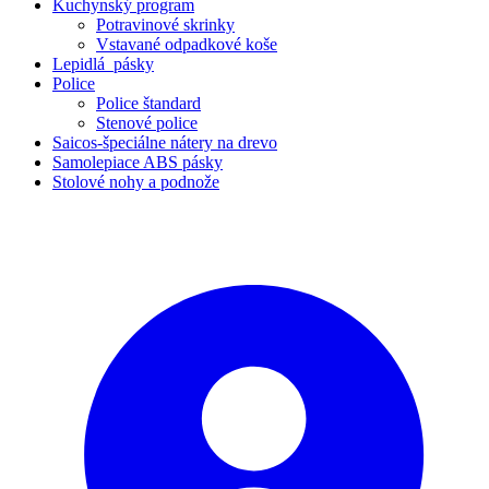
Kuchynský program
Potravinové skrinky
Vstavané odpadkové koše
Lepidlá_pásky
Police
Police štandard
Stenové police
Saicos-špeciálne nátery na drevo
Samolepiace ABS pásky
Stolové nohy a podnože