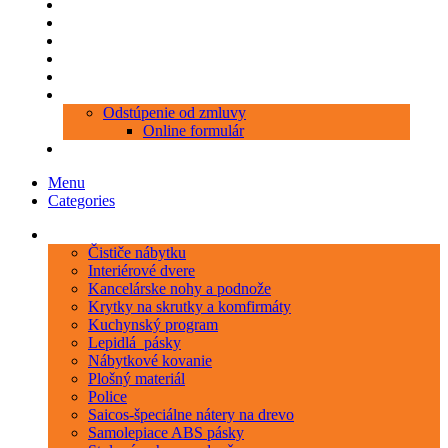
Produkty
Objednávka porezu
Kontakt
Blog
O nás
Zákaznícky servis
Odstúpenie od zmluvy
Online formulár
0 položiek
0,00 €
Menu
Categories
Kategórie
Čističe nábytku
Interiérové dvere
Kancelárske nohy a podnože
Krytky na skrutky a komfirmáty
Kuchynský program
Lepidlá_pásky
Nábytkové kovanie
Plošný materiál
Police
Saicos-špeciálne nátery na drevo
Samolepiace ABS pásky