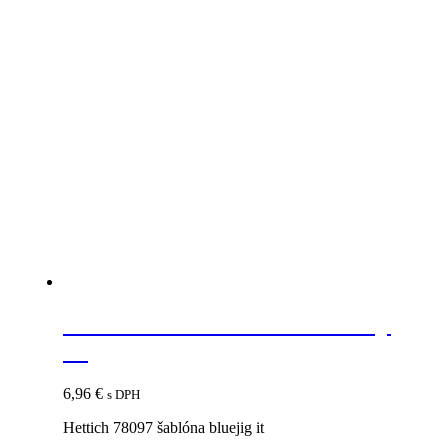
Súvisiace produkty
HETTICH 78097 šablóna Bluejig
IT
6,96
€
s DPH
Hettich 78097 šablóna bluejig it