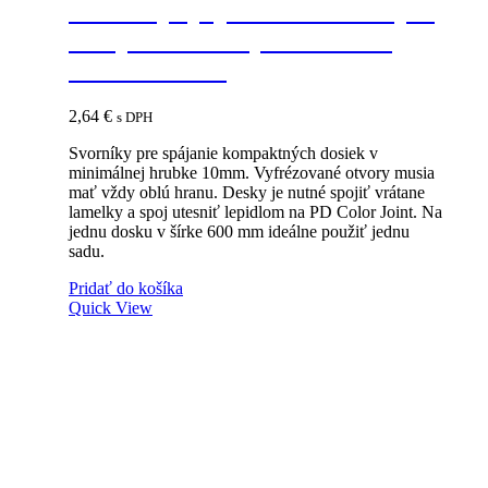
IF-K Top spojovacie kovanie pre
kompaktné dosky minimálna
hrúbka 10mm
2,64
€
s DPH
Svorníky pre spájanie kompaktných dosiek v
minimálnej hrubke 10mm. Vyfrézované otvory musia
mať vždy oblú hranu. Desky je nutné spojiť vrátane
lamelky a spoj utesniť lepidlom na PD Color Joint. Na
jednu dosku v šírke 600 mm ideálne použiť jednu
sadu.
Pridať do košíka
Quick View