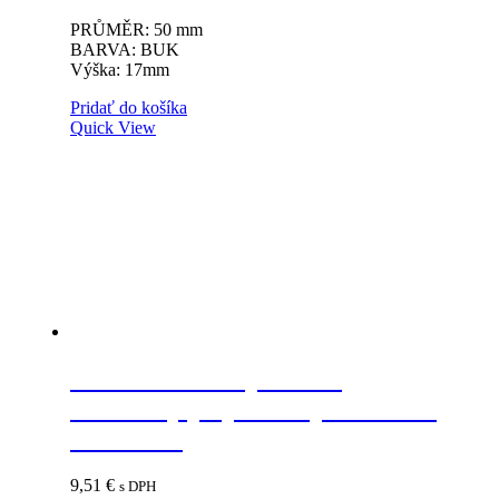
PRŮMĚR: 50 mm
BARVA: BUK
Výška: 17mm
Pridať do košíka
Quick View
SEVROLL Simple/Blue
montážny prípravok pre lamino
10/18 mm
9,51
€
s DPH