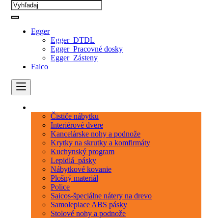
Egger
Egger_DTDL
Egger_Pracovné dosky
Egger_Zásteny
Falco
Kategórie
Čističe nábytku
Interiérové dvere
Kancelárske nohy a podnože
Krytky na skrutky a komfirmáty
Kuchynský program
Lepidlá_pásky
Nábytkové kovanie
Plošný materiál
Police
Saicos-špeciálne nátery na drevo
Samolepiace ABS pásky
Stolové nohy a podnože