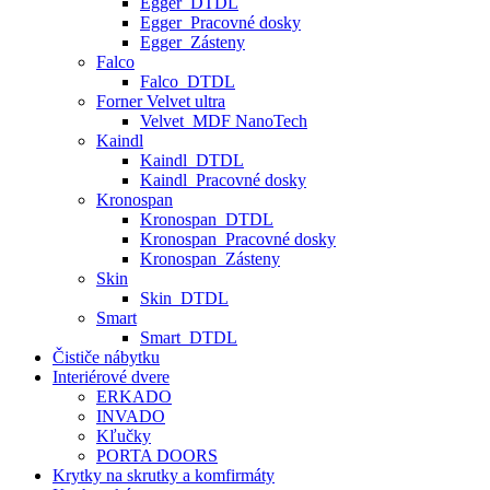
Egger_DTDL
Egger_Pracovné dosky
Egger_Zásteny
Falco
Falco_DTDL
Forner Velvet ultra
Velvet_MDF NanoTech
Kaindl
Kaindl_DTDL
Kaindl_Pracovné dosky
Kronospan
Kronospan_DTDL
Kronospan_Pracovné dosky
Kronospan_Zásteny
Skin
Skin_DTDL
Smart
Smart_DTDL
Čističe nábytku
Interiérové dvere
ERKADO
INVADO
Kľučky
PORTA DOORS
Krytky na skrutky a komfirmáty