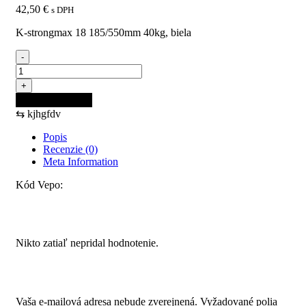
42,50
€
s DPH
K-strongmax 18 185/550mm 40kg, biela
-
množstvo
K-
+
StrongMax
Pridať do košíka
18
⇆
kjhgfdv
185/550mm
40kg,
Popis
biela
Recenzie (0)
Meta Information
Kód Vepo:
Recenzie
Nikto zatiaľ nepridal hodnotenie.
Pridajte prvú recenziu pre “K-StrongMax 18 185/550mm
40kg, biela”
Vaša e-mailová adresa nebude zverejnená.
Vyžadované polia