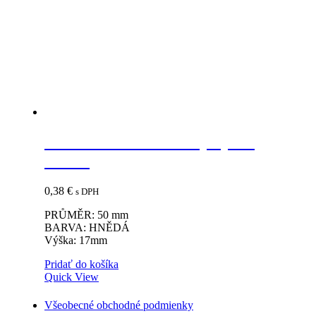
Vzdušník 50mm hnedý výška
17mm
0,38
€
s DPH
PRŮMĚR: 50 mm
BARVA: HNĚDÁ
Výška: 17mm
Pridať do košíka
Quick View
Všeobecné obchodné podmienky