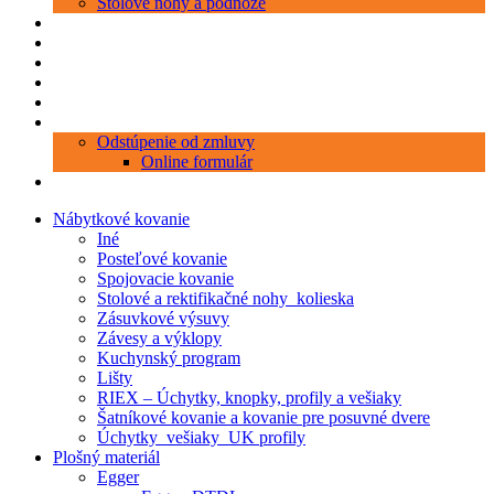
Stolové nohy a podnože
Produkty
Objednávka porezu
Kontakt
Blog
O nás
Zákaznícky servis
Odstúpenie od zmluvy
Online formulár
0 položiek
0,00 €
Nábytkové kovanie
Iné
Posteľové kovanie
Spojovacie kovanie
Stolové a rektifikačné nohy_kolieska
Zásuvkové výsuvy
Závesy a výklopy
Kuchynský program
Lišty
RIEX – Úchytky, knopky, profily a vešiaky
Šatníkové kovanie a kovanie pre posuvné dvere
Úchytky_vešiaky_UK profily
Plošný materiál
Egger