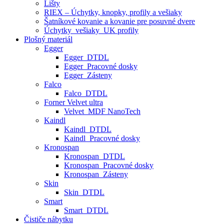
Lišty
RIEX – Úchytky, knopky, profily a vešiaky
Šatníkové kovanie a kovanie pre posuvné dvere
Úchytky_vešiaky_UK profily
Plošný materiál
Egger
Egger_DTDL
Egger_Pracovné dosky
Egger_Zásteny
Falco
Falco_DTDL
Forner Velvet ultra
Velvet_MDF NanoTech
Kaindl
Kaindl_DTDL
Kaindl_Pracovné dosky
Kronospan
Kronospan_DTDL
Kronospan_Pracovné dosky
Kronospan_Zásteny
Skin
Skin_DTDL
Smart
Smart_DTDL
Čističe nábytku