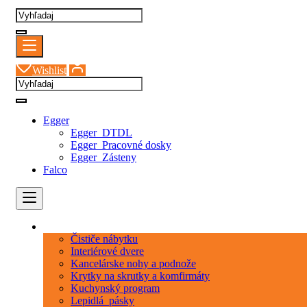
Wishlist
Egger
Egger_DTDL
Egger_Pracovné dosky
Egger_Zásteny
Falco
Kategórie
Čističe nábytku
Interiérové dvere
Kancelárske nohy a podnože
Krytky na skrutky a komfirmáty
Kuchynský program
Lepidlá_pásky