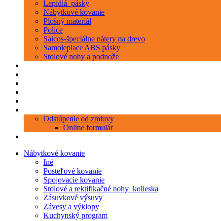
Lepidlá_pásky
Nábytkové kovanie
Plošný materiál
Police
Saicos-špeciálne nátery na drevo
Samolepiace ABS pásky
Stolové nohy a podnože
Produkty
Objednávka porezu
Kontakt
Blog
O nás
Zákaznícky servis
Odstúpenie od zmluvy
Online formulár
0 položiek
0,00 €
Nábytkové kovanie
Iné
Posteľové kovanie
Spojovacie kovanie
Stolové a rektifikačné nohy_kolieska
Zásuvkové výsuvy
Závesy a výklopy
Kuchynský program