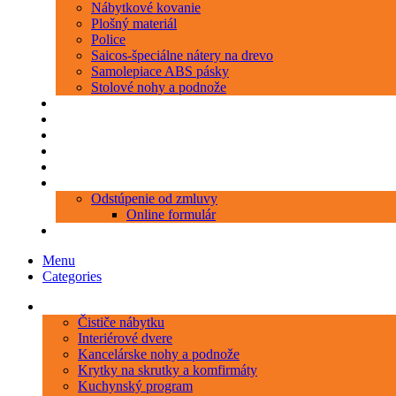
Nábytkové kovanie
Plošný materiál
Police
Saicos-špeciálne nátery na drevo
Samolepiace ABS pásky
Stolové nohy a podnože
Produkty
Objednávka porezu
Kontakt
Blog
O nás
Zákaznícky servis
Odstúpenie od zmluvy
Online formulár
0 položiek
0,00 €
Menu
Categories
Kategórie
Čističe nábytku
Interiérové dvere
Kancelárske nohy a podnože
Krytky na skrutky a komfirmáty
Kuchynský program