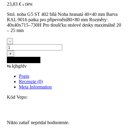
23,83
€
s DPH
Stol. noha G5 ST 402 bílá Noha hranatá 40×40 mm Barva
RAL 9016 patka pro připevnění80×80 mm Rozměry:
40x40x715–730H Pro tloušťku stolové desky maximálně 20
– 25 mm
-
množstvo
MILADESIGN
+
stolová
Pridať do košíka
noha
⇆
kjhgfdv
G5
ST402
Popis
biela
Recenzie (0)
Meta Information
Kód Vepo:
Recenzie
Nikto zatiaľ nepridal hodnotenie.
Pridajte prvú recenziu pre “MILADESIGN stolová noha G5