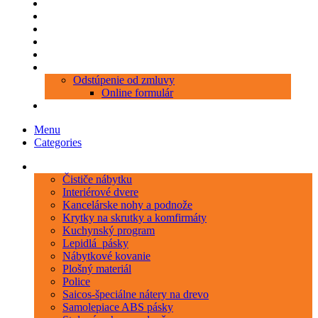
Produkty
Objednávka porezu
Kontakt
Blog
O nás
Zákaznícky servis
Odstúpenie od zmluvy
Online formulár
0 položiek
0,00 €
Menu
Categories
Kategórie
Čističe nábytku
Interiérové dvere
Kancelárske nohy a podnože
Krytky na skrutky a komfirmáty
Kuchynský program
Lepidlá_pásky
Nábytkové kovanie
Plošný materiál
Police
Saicos-špeciálne nátery na drevo
Samolepiace ABS pásky