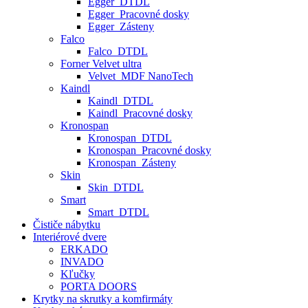
Egger_DTDL
Egger_Pracovné dosky
Egger_Zásteny
Falco
Falco_DTDL
Forner Velvet ultra
Velvet_MDF NanoTech
Kaindl
Kaindl_DTDL
Kaindl_Pracovné dosky
Kronospan
Kronospan_DTDL
Kronospan_Pracovné dosky
Kronospan_Zásteny
Skin
Skin_DTDL
Smart
Smart_DTDL
Čističe nábytku
Interiérové dvere
ERKADO
INVADO
Kľučky
PORTA DOORS
Krytky na skrutky a komfirmáty