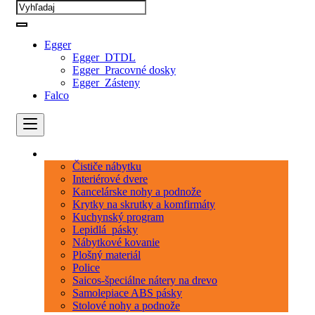
Egger
Egger_DTDL
Egger_Pracovné dosky
Egger_Zásteny
Falco
Kategórie
Čističe nábytku
Interiérové dvere
Kancelárske nohy a podnože
Krytky na skrutky a komfirmáty
Kuchynský program
Lepidlá_pásky
Nábytkové kovanie
Plošný materiál
Police
Saicos-špeciálne nátery na drevo
Samolepiace ABS pásky
Stolové nohy a podnože