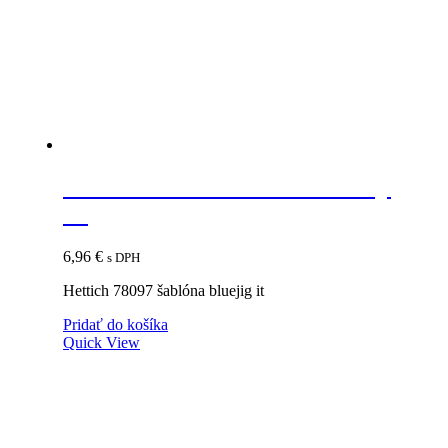
HETTICH 78097 šablóna Bluejig
IT
6,96
€
s DPH
Hettich 78097 šablóna bluejig it
Pridať do košíka
Quick View