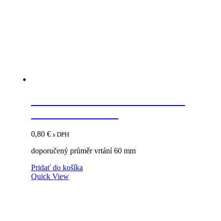
STRONG Priechodka káblová
69mm strieborná
0,80
€
s DPH
doporučený průměr vrtání 60 mm
Pridať do košíka
Quick View