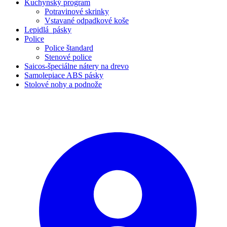
Kuchynský program
Potravinové skrinky
Vstavané odpadkové koše
Lepidlá_pásky
Police
Police štandard
Stenové police
Saicos-špeciálne nátery na drevo
Samolepiace ABS pásky
Stolové nohy a podnože