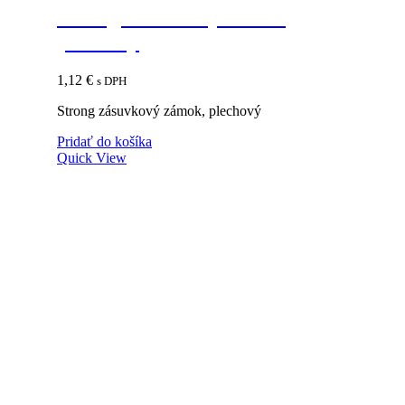
Strong zásuvkový zámok,
plechový
1,12
€
s DPH
Strong zásuvkový zámok, plechový
Pridať do košíka
Quick View