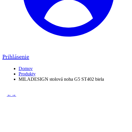
Prihlásenie
Domov
Produkty
MILADESIGN stolová noha G5 ST402 biela
←
→
MILADESIGN stolová
noha G5 ST402 biela