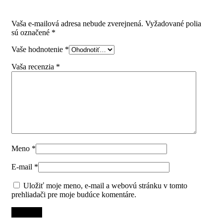
ST402 biela”
Vaša e-mailová adresa nebude zverejnená.
Vyžadované polia
sú označené
*
Vaše hodnotenie
*
Vaša recenzia
*
Meno
*
E-mail
*
Uložiť moje meno, e-mail a webovú stránku v tomto
prehliadači pre moje budúce komentáre.