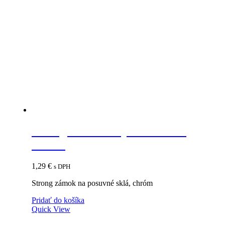
Strong zámok na posuvné sklá,
chróm
1,29
€
s DPH
Strong zámok na posuvné sklá, chróm
Pridať do košíka
Quick View