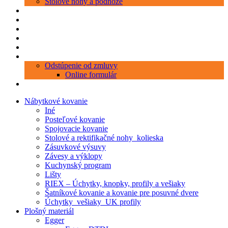
Stolové nohy a podnože
Produkty
Objednávka porezu
Kontakt
Blog
O nás
Zákaznícky servis
Odstúpenie od zmluvy
Online formulár
0 položiek
0,00 €
Nábytkové kovanie
Iné
Posteľové kovanie
Spojovacie kovanie
Stolové a rektifikačné nohy_kolieska
Zásuvkové výsuvy
Závesy a výklopy
Kuchynský program
Lišty
RIEX – Úchytky, knopky, profily a vešiaky
Šatníkové kovanie a kovanie pre posuvné dvere
Úchytky_vešiaky_UK profily
Plošný materiál
Egger