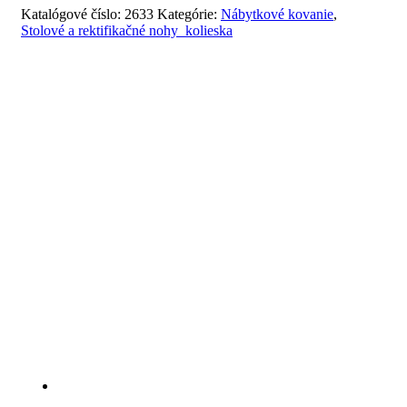
Katalógové číslo:
2633
Kategórie:
Nábytkové kovanie
,
Stolové a rektifikačné nohy_kolieska
Súvisiace produkty