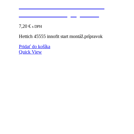
HETTICH 45555 INNOFIT
START montáž.prípravok
7,20
€
s DPH
Hettich 45555 innofit start montáž.prípravok
Pridať do košíka
Quick View