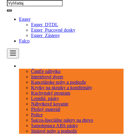
Egger
Egger_DTDL
Egger_Pracovné dosky
Egger_Zásteny
Falco
Kategórie
Čističe nábytku
Interiérové dvere
Kancelárske nohy a podnože
Krytky na skrutky a komfirmáty
Kuchynský program
Lepidlá_pásky
Nábytkové kovanie
Plošný materiál
Police
Saicos-špeciálne nátery na drevo
Samolepiace ABS pásky
Stolové nohy a podnože