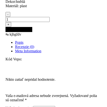
Dekor:hnědá
Materiál: plast
-
množstvo
Narážka
+
zrazová
Pridať do košíka
hnedá
⇆
kjhgfdv
Popis
Recenzie (0)
Meta Information
Kód Vepo:
Recenzie
Nikto zatiaľ nepridal hodnotenie.
Pridajte prvú recenziu pre “Narážka zrazová hnedá”
Vaša e-mailová adresa nebude zverejnená.
Vyžadované polia
sú označené
*