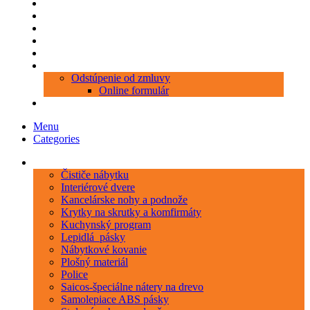
Produkty
Objednávka porezu
Kontakt
Blog
O nás
Zákaznícky servis
Odstúpenie od zmluvy
Online formulár
0 položiek
0,00 €
Menu
Categories
Kategórie
Čističe nábytku
Interiérové dvere
Kancelárske nohy a podnože
Krytky na skrutky a komfirmáty
Kuchynský program
Lepidlá_pásky
Nábytkové kovanie
Plošný materiál
Police
Saicos-špeciálne nátery na drevo
Samolepiace ABS pásky