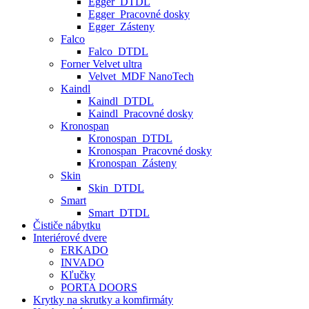
Egger_DTDL
Egger_Pracovné dosky
Egger_Zásteny
Falco
Falco_DTDL
Forner Velvet ultra
Velvet_MDF NanoTech
Kaindl
Kaindl_DTDL
Kaindl_Pracovné dosky
Kronospan
Kronospan_DTDL
Kronospan_Pracovné dosky
Kronospan_Zásteny
Skin
Skin_DTDL
Smart
Smart_DTDL
Čističe nábytku
Interiérové dvere
ERKADO
INVADO
Kľučky
PORTA DOORS
Krytky na skrutky a komfirmáty