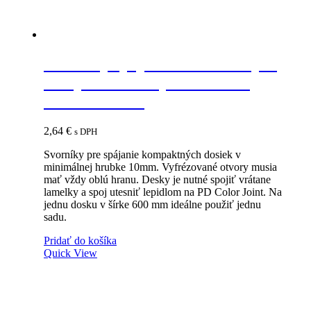
IF-K Top spojovacie kovanie pre
kompaktné dosky minimálna
hrúbka 10mm
2,64
€
s DPH
Svorníky pre spájanie kompaktných dosiek v
minimálnej hrubke 10mm. Vyfrézované otvory musia
mať vždy oblú hranu. Desky je nutné spojiť vrátane
lamelky a spoj utesniť lepidlom na PD Color Joint. Na
jednu dosku v šírke 600 mm ideálne použiť jednu
sadu.
Pridať do košíka
Quick View