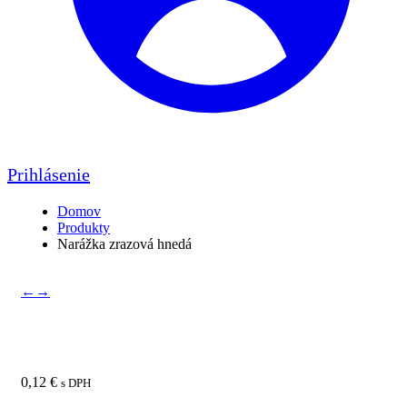
Prihlásenie
Domov
Produkty
Narážka zrazová hnedá
←
→
Narážka zrazová hnedá
0,12
€
s DPH