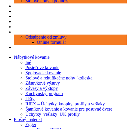
Stolové nohy a podnože
Produkty
Objednávka porezu
Kontakt
Blog
O nás
Zákaznícky servis
Odstúpenie od zmluvy
Online formulár
0 položiek
0,00 €
Nábytkové kovanie
Iné
Posteľové kovanie
Spojovacie kovanie
Stolové a rektifikačné nohy_kolieska
Zásuvkové výsuvy
Závesy a výklopy
Kuchynský program
Lišty
RIEX – Úchytky, knopky, profily a vešiaky
Šatníkové kovanie a kovanie pre posuvné dvere
Úchytky_vešiaky_UK profily
Plošný materiál
Egger