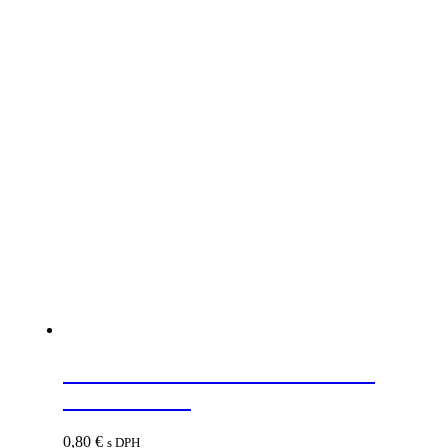
STRONG Priechodka káblová
69mm orech
0,80
€
s DPH