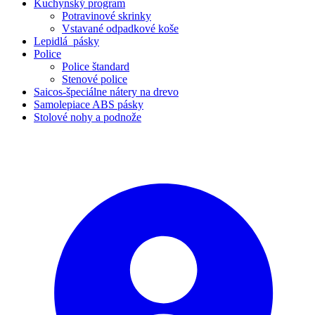
Kuchynský program
Potravinové skrinky
Vstavané odpadkové koše
Lepidlá_pásky
Police
Police štandard
Stenové police
Saicos-špeciálne nátery na drevo
Samolepiace ABS pásky
Stolové nohy a podnože