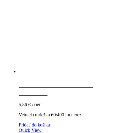
Vetracia mriežka 60/400
im.nerezi
5,86
€
s DPH
Vetracia mriežka 60/400 im.nerezi
Pridať do košíka
Quick View