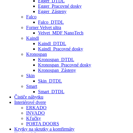
Egger_DTDL
Egger_Pracovné dosky
Egger_Zásteny
Falco
Falco_DTDL
Forner Velvet ultra
Velvet_MDF NanoTech
Kaindl
Kaindl_DTDL
Kaindl_Pracovné dosky
Kronospan
Kronospan_DTDL
Kronospan_Pracovné dosky
Kronospan_Zásteny
Skin
Skin_DTDL
Smart
Smart_DTDL
Čističe nábytku
Interiérové dvere
ERKADO
INVADO
Kľučky
PORTA DOORS
Krytky na skrutky a komfirmáty