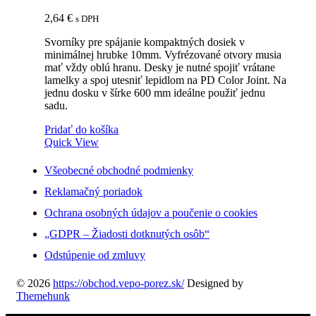
2,64
€
s DPH
Svorníky pre spájanie kompaktných dosiek v
minimálnej hrubke 10mm. Vyfrézované otvory musia
mať vždy oblú hranu. Desky je nutné spojiť vrátane
lamelky a spoj utesniť lepidlom na PD Color Joint. Na
jednu dosku v šírke 600 mm ideálne použiť jednu
sadu.
Pridať do košíka
Quick View
Všeobecné obchodné podmienky
Reklamačný poriadok
Ochrana osobných údajov a poučenie o cookies
„GDPR – Žiadosti dotknutých osôb“
Odstúpenie od zmluvy
© 2026
https://obchod.vepo-porez.sk/
Designed by
Themehunk