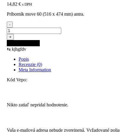
14,82
€
s DPH
Príborník move 60 (516 x 474 mm) antra.
-
množstvo
Príborník
+
MOVE
Pridať do košíka
60
⇆
kjhgfdv
(516
x
Popis
474
Recenzie (0)
mm)
Meta Information
antra.
Kód Vepo:
Recenzie
Nikto zatiaľ nepridal hodnotenie.
Pridajte prvú recenziu pre “Príborník MOVE 60 (516 x 474
mm) antra.”
Vaša e-mailová adresa nebude zverejnená.
Vyžadované polia