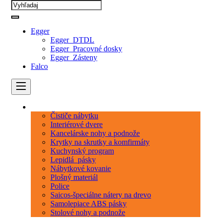
Egger
Egger_DTDL
Egger_Pracovné dosky
Egger_Zásteny
Falco
Kategórie
Čističe nábytku
Interiérové dvere
Kancelárske nohy a podnože
Krytky na skrutky a komfirmáty
Kuchynský program
Lepidlá_pásky
Nábytkové kovanie
Plošný materiál
Police
Saicos-špeciálne nátery na drevo
Samolepiace ABS pásky
Stolové nohy a podnože