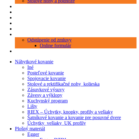
Stolové nohy a podnože
Produkty
Objednávka porezu
Kontakt
Blog
O nás
Zákaznícky servis
Odstúpenie od zmluvy
Online formulár
0 položiek
0,00 €
Nábytkové kovanie
Iné
Posteľové kovanie
Spojovacie kovanie
Stolové a rektifikačné nohy_kolieska
Zásuvkové výsuvy
Závesy a výklopy
Kuchynský program
Lišty
RIEX – Úchytky, knopky, profily a vešiaky
Šatníkové kovanie a kovanie pre posuvné dvere
Úchytky_vešiaky_UK profily
Plošný materiál
Egger