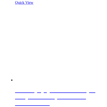
Quick View
IF-K Top spojovacie kovanie pre
kompaktné dosky minimálna
hrúbka 10mm