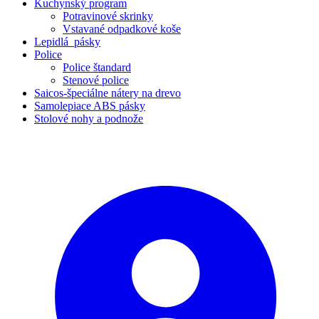
Kuchynský program
Potravinové skrinky
Vstavané odpadkové koše
Lepidlá_pásky
Police
Police štandard
Stenové police
Saicos-špeciálne nátery na drevo
Samolepiace ABS pásky
Stolové nohy a podnože