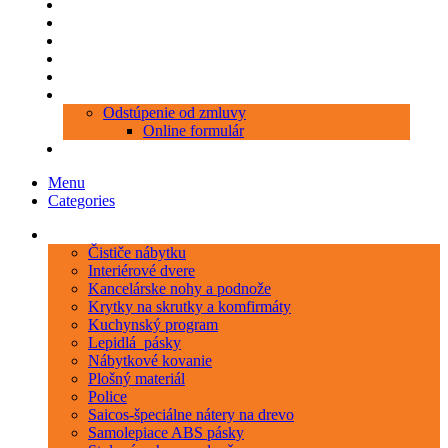
Produkty
Objednávka porezu
Kontakt
Blog
O nás
Zákaznícky servis
Odstúpenie od zmluvy
Online formulár
0 položiek
0,00 €
Menu
Categories
Kategórie
Čističe nábytku
Interiérové dvere
Kancelárske nohy a podnože
Krytky na skrutky a komfirmáty
Kuchynský program
Lepidlá_pásky
Nábytkové kovanie
Plošný materiál
Police
Saicos-špeciálne nátery na drevo
Samolepiace ABS pásky