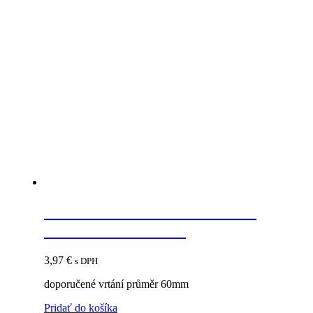
STRONG Priechodka kovová
69mm brúsená oceľ
3,97
€
s DPH
doporučené vrtání průměr 60mm
Pridať do košíka