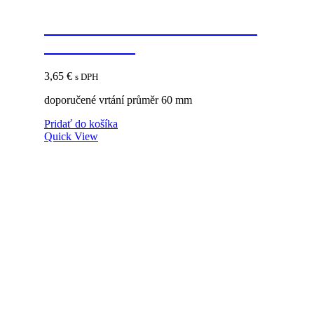
STRONG Priechodka kovová
69mm hliník
3,65
€
s DPH
doporučené vrtání průměr 60 mm
Pridať do košíka
Quick View