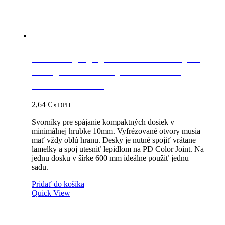
IF-K Top spojovacie kovanie pre
kompaktné dosky minimálna
hrúbka 10mm
2,64
€
s DPH
Svorníky pre spájanie kompaktných dosiek v
minimálnej hrubke 10mm. Vyfrézované otvory musia
mať vždy oblú hranu. Desky je nutné spojiť vrátane
lamelky a spoj utesniť lepidlom na PD Color Joint. Na
jednu dosku v šírke 600 mm ideálne použiť jednu
sadu.
Pridať do košíka
Quick View