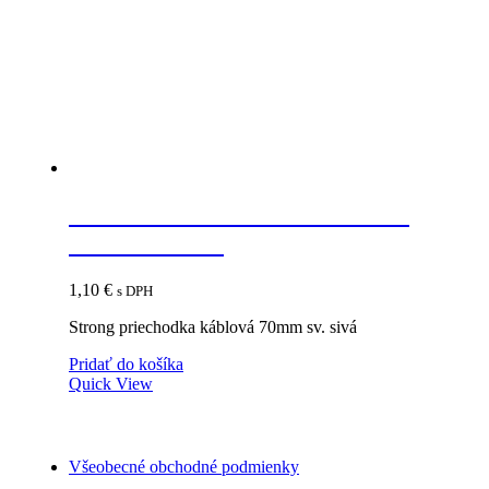
STRONG Priechodka káblová
70mm sv. sivá
1,10
€
s DPH
Strong priechodka káblová 70mm sv. sivá
Pridať do košíka
Quick View
Všeobecné obchodné podmienky