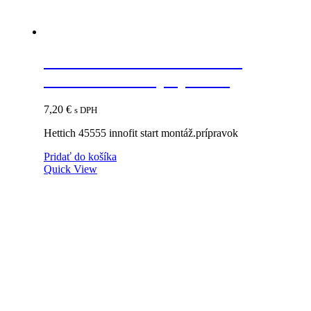
HETTICH 45555 INNOFIT
START montáž.prípravok
7,20
€
s DPH
Hettich 45555 innofit start montáž.prípravok
Pridať do košíka
Quick View