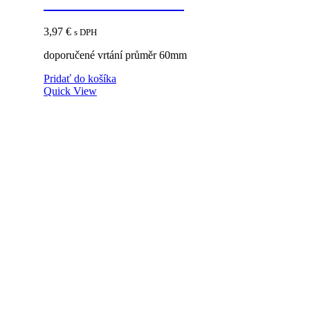
69mm brúsená oceľ
3,97
€
s DPH
doporučené vrtání průměr 60mm
Pridať do košíka
Quick View