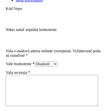
Meta Information
Kód Vepo:
Recenzie
Nikto zatiaľ nepridal hodnotenie.
Pridajte prvú recenziu pre “Příborník SKY 500/80 (722 x
474 mm) bílý”
Vaša e-mailová adresa nebude zverejnená.
Vyžadované polia
sú označené
*
Vaše hodnotenie
*
Vaša recenzia
*