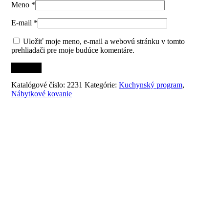
Meno
*
E-mail
*
Uložiť moje meno, e-mail a webovú stránku v tomto
prehliadači pre moje budúce komentáre.
Katalógové číslo:
2231
Kategórie:
Kuchynský program
,
Nábytkové kovanie
Súvisiace produkty