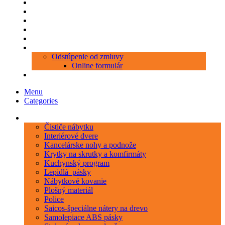
Produkty
Objednávka porezu
Kontakt
Blog
O nás
Zákaznícky servis
Odstúpenie od zmluvy
Online formulár
0 položiek
0,00 €
Menu
Categories
Kategórie
Čističe nábytku
Interiérové dvere
Kancelárske nohy a podnože
Krytky na skrutky a komfirmáty
Kuchynský program
Lepidlá_pásky
Nábytkové kovanie
Plošný materiál
Police
Saicos-špeciálne nátery na drevo
Samolepiace ABS pásky