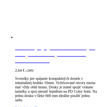
IF-K Top spojovacie kovanie pre
kompaktné dosky minimálna
hrúbka 10mm
2,64
€
s DPH
Svorníky pre spájanie kompaktných dosiek v
minimálnej hrubke 10mm. Vyfrézované otvory musia
mať vždy oblú hranu. Desky je nutné spojiť vrátane
lamelky a spoj utesniť lepidlom na PD Color Joint. Na
jednu dosku v šírke 600 mm ideálne použiť jednu
sadu.