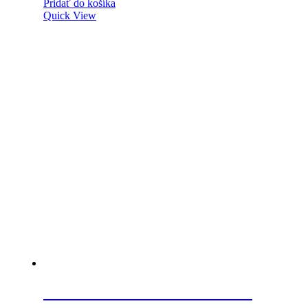
Pridať do košíka
Quick View
STRONG Priechodka kovová