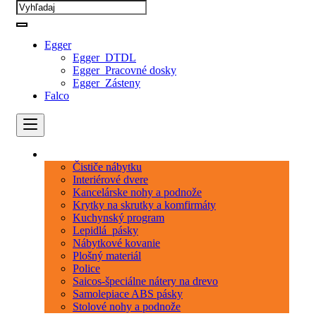
Egger
Egger_DTDL
Egger_Pracovné dosky
Egger_Zásteny
Falco
Kategórie
Čističe nábytku
Interiérové dvere
Kancelárske nohy a podnože
Krytky na skrutky a komfirmáty
Kuchynský program
Lepidlá_pásky
Nábytkové kovanie
Plošný materiál
Police
Saicos-špeciálne nátery na drevo
Samolepiace ABS pásky
Stolové nohy a podnože