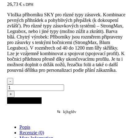
26,73
€
s DPH
Vložka příborníku SKY pro různé typy zásuvek. Kombinace
pevných přihrádek a pohyblivých přepážek (k dokoupení
zvlášť). Pro různé typy zásuvkových systémů – StrongMax,
Legrabox, nebo i jiné typy (možno zúžit a zkrátit). Barva
bílá. Chytrý výrobek: Příborníky jsou rozměrem připraveny
pro zásuvky s tenkými bočnicemi (StrongMax, Blum
Legrabox). V rozměrech od 40 do 1200 mm šířy skříňky.
Lze je vzájemně kombinovat a spojovat (spojovací profil). K
bočnici přilehnou přesně díky ukončovacímu profilu. Je tu i
možnost doplnit o držák nožů, řezačku folii a také o další
posuvná dělítka pro personalizaci podle přání zákazníka.
-
množstvo
Příborník
+
SKY
Pridať do košíka
500/80
(722
⇆
kjhgfdv
x
474
mm)
Popis
bílý
Recenzie (0)