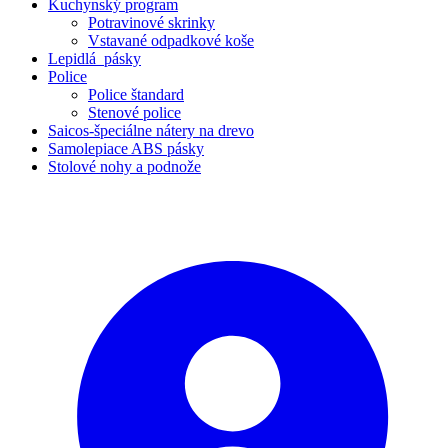
Kuchynský program
Potravinové skrinky
Vstavané odpadkové koše
Lepidlá_pásky
Police
Police štandard
Stenové police
Saicos-špeciálne nátery na drevo
Samolepiace ABS pásky
Stolové nohy a podnože