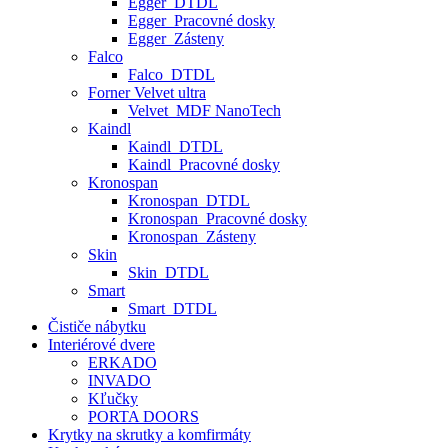
Egger_DTDL
Egger_Pracovné dosky
Egger_Zásteny
Falco
Falco_DTDL
Forner Velvet ultra
Velvet_MDF NanoTech
Kaindl
Kaindl_DTDL
Kaindl_Pracovné dosky
Kronospan
Kronospan_DTDL
Kronospan_Pracovné dosky
Kronospan_Zásteny
Skin
Skin_DTDL
Smart
Smart_DTDL
Čističe nábytku
Interiérové dvere
ERKADO
INVADO
Kľučky
PORTA DOORS
Krytky na skrutky a komfirmáty