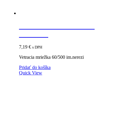
Vetracia mriežka 60/500
im.nerezi
7,19
€
s DPH
Vetracia mriežka 60/500 im.nerezi
Pridať do košíka
Quick View