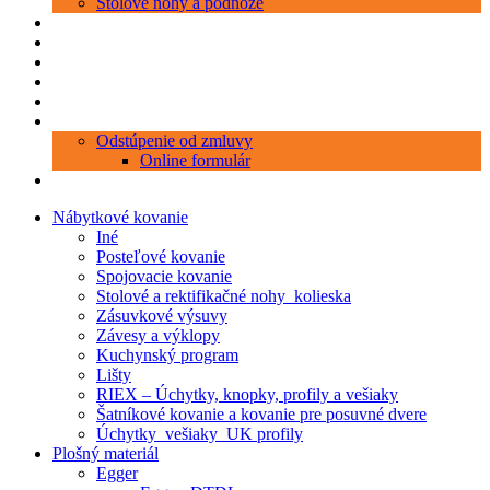
Stolové nohy a podnože
Produkty
Objednávka porezu
Kontakt
Blog
O nás
Zákaznícky servis
Odstúpenie od zmluvy
Online formulár
0 položiek
0,00 €
Nábytkové kovanie
Iné
Posteľové kovanie
Spojovacie kovanie
Stolové a rektifikačné nohy_kolieska
Zásuvkové výsuvy
Závesy a výklopy
Kuchynský program
Lišty
RIEX – Úchytky, knopky, profily a vešiaky
Šatníkové kovanie a kovanie pre posuvné dvere
Úchytky_vešiaky_UK profily
Plošný materiál
Egger