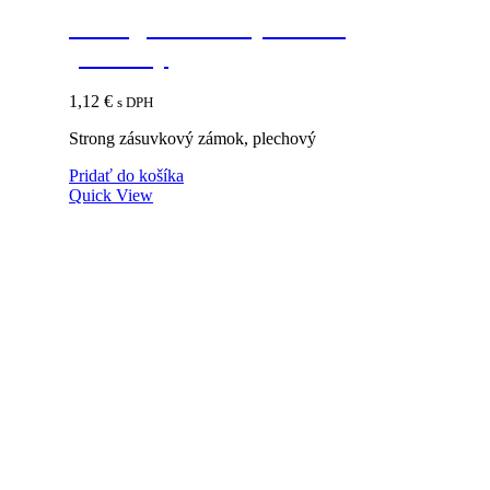
Strong zásuvkový zámok,
plechový
1,12
€
s DPH
Strong zásuvkový zámok, plechový
Pridať do košíka
Quick View