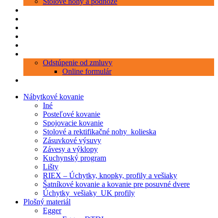
Stolové nohy a podnože
Produkty
Objednávka porezu
Kontakt
Blog
O nás
Zákaznícky servis
Odstúpenie od zmluvy
Online formulár
0 položiek
0,00 €
Nábytkové kovanie
Iné
Posteľové kovanie
Spojovacie kovanie
Stolové a rektifikačné nohy_kolieska
Zásuvkové výsuvy
Závesy a výklopy
Kuchynský program
Lišty
RIEX – Úchytky, knopky, profily a vešiaky
Šatníkové kovanie a kovanie pre posuvné dvere
Úchytky_vešiaky_UK profily
Plošný materiál
Egger