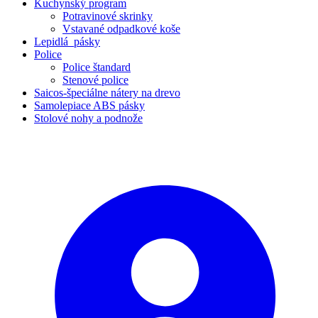
Kuchynský program
Potravinové skrinky
Vstavané odpadkové koše
Lepidlá_pásky
Police
Police štandard
Stenové police
Saicos-špeciálne nátery na drevo
Samolepiace ABS pásky
Stolové nohy a podnože