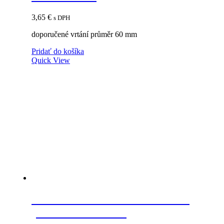
3,65
€
s DPH
doporučené vrtání průměr 60 mm
Pridať do košíka
Quick View
HETTICH 77803 KA 3434/450
pre klávesnicu 20kg