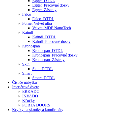
Egger_DTDL
Egger_Pracovné dosky
Egger_Zásteny
Falco
Falco_DTDL
Forner Velvet ultra
Velvet_MDF NanoTech
Kaindl
Kaindl_DTDL
Kaindl_Pracovné dosky
Kronospan
Kronospan_DTDL
Kronospan_Pracovné dosky
Kronospan_Zásteny
Skin
Skin_DTDL
Smart
Smart_DTDL
Čističe nábytku
Interiérové dvere
ERKADO
INVADO
Kľučky
PORTA DOORS
Krytky na skrutky a komfirmáty