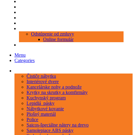
Produkty
Objednávka porezu
Kontakt
Blog
O nás
Zákaznícky servis
Odstúpenie od zmluvy
Online formulár
0 položiek
0,00 €
Menu
Categories
Kategórie
Čističe nábytku
Interiérové dvere
Kancelárske nohy a podnože
Krytky na skrutky a komfirmáty
Kuchynský program
Lepidlá_pásky
Nábytkové kovanie
Plošný materiál
Police
Saicos-špeciálne nátery na drevo
Samolepiace ABS pásky