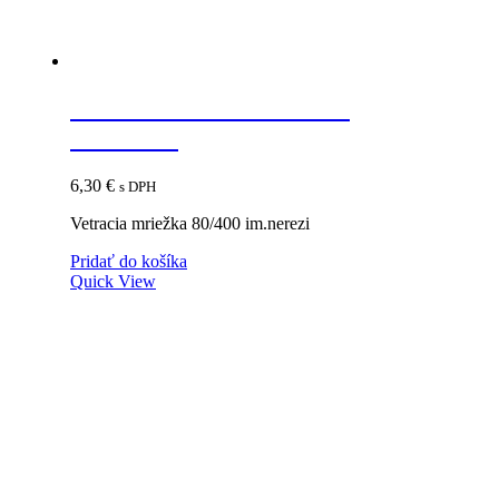
Vetracia mriežka 80/400
im.nerezi
6,30
€
s DPH
Vetracia mriežka 80/400 im.nerezi
Pridať do košíka
Quick View