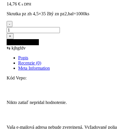
14,76
€
s DPH
Skrutka pz zh 4,5×35 žltý zn pz2,bal=1000ks
-
množstvo
Skrutka
+
PZ
Pridať do košíka
ZH
⇆
kjhgfdv
4,5x35
ŽLTÝ
Popis
ZN
Recenzie (0)
PZ2,bal=1000ks
Meta Information
Kód Vepo:
Recenzie
Nikto zatiaľ nepridal hodnotenie.
Pridajte prvú recenziu pre “Skrutka PZ ZH 4,5×35 ŽLTÝ
ZN PZ2,bal=1000ks”
Vaša e-mailová adresa nebude zverejnená.
Vyžadované polia