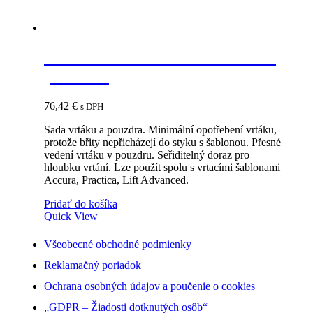
HETTICH 70268 vrták d5 mm s
puzdrom
76,42
€
s DPH
Sada vrtáku a pouzdra. Minimální opotřebení vrtáku,
protože břity nepřicházejí do styku s šablonou. Přesné
vedení vrtáku v pouzdru. Seřiditelný doraz pro
hloubku vrtání. Lze použít spolu s vrtacími šablonami
Accura, Practica, Lift Advanced.
Pridať do košíka
Quick View
Všeobecné obchodné podmienky
Reklamačný poriadok
Ochrana osobných údajov a poučenie o cookies
„GDPR – Žiadosti dotknutých osôb“