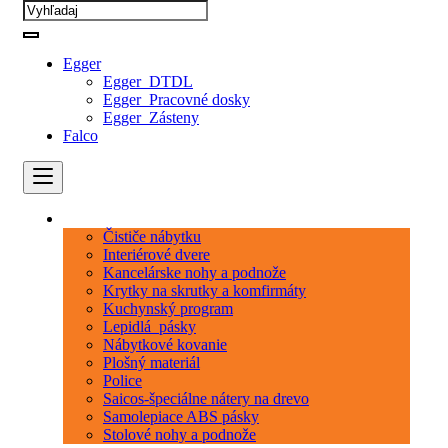
Egger
Egger_DTDL
Egger_Pracovné dosky
Egger_Zásteny
Falco
Kategórie
Čističe nábytku
Interiérové dvere
Kancelárske nohy a podnože
Krytky na skrutky a komfirmáty
Kuchynský program
Lepidlá_pásky
Nábytkové kovanie
Plošný materiál
Police
Saicos-špeciálne nátery na drevo
Samolepiace ABS pásky
Stolové nohy a podnože