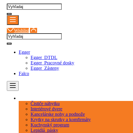
Wishlist
Egger
Egger_DTDL
Egger_Pracovné dosky
Egger_Zásteny
Falco
Kategórie
Čističe nábytku
Interiérové dvere
Kancelárske nohy a podnože
Krytky na skrutky a komfirmáty
Kuchynský program
Lepidlá_pásky