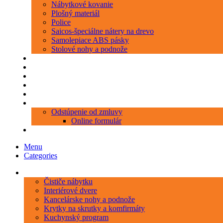
Nábytkové kovanie
Plošný materiál
Police
Saicos-špeciálne nátery na drevo
Samolepiace ABS pásky
Stolové nohy a podnože
Produkty
Objednávka porezu
Kontakt
Blog
O nás
Zákaznícky servis
Odstúpenie od zmluvy
Online formulár
0 položiek
0,00 €
Menu
Categories
Kategórie
Čističe nábytku
Interiérové dvere
Kancelárske nohy a podnože
Krytky na skrutky a komfirmáty
Kuchynský program