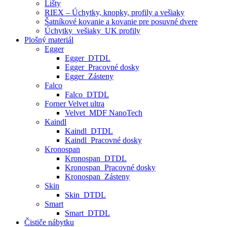
Lišty
RIEX – Úchytky, knopky, profily a vešiaky
Šatníkové kovanie a kovanie pre posuvné dvere
Úchytky_vešiaky_UK profily
Plošný materiál
Egger
Egger_DTDL
Egger_Pracovné dosky
Egger_Zásteny
Falco
Falco_DTDL
Forner Velvet ultra
Velvet_MDF NanoTech
Kaindl
Kaindl_DTDL
Kaindl_Pracovné dosky
Kronospan
Kronospan_DTDL
Kronospan_Pracovné dosky
Kronospan_Zásteny
Skin
Skin_DTDL
Smart
Smart_DTDL
Čističe nábytku