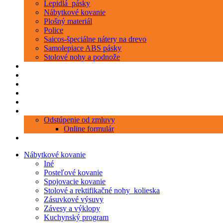
Lepidlá_pásky
Nábytkové kovanie
Plošný materiál
Police
Saicos-špeciálne nátery na drevo
Samolepiace ABS pásky
Stolové nohy a podnože
Produkty
Objednávka porezu
Kontakt
Blog
O nás
Zákaznícky servis
Odstúpenie od zmluvy
Online formulár
0 položiek
0,00 €
Nábytkové kovanie
Iné
Posteľové kovanie
Spojovacie kovanie
Stolové a rektifikačné nohy_kolieska
Zásuvkové výsuvy
Závesy a výklopy
Kuchynský program