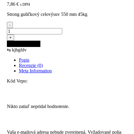
7,86
€
s DPH
Strong guličkový celovýsuv 550 mm 45kg
-
množstvo
STRONG
+
guličkový
Pridať do košíka
celovýsuv
⇆
kjhgfdv
550
mm
Popis
45kg
Recenzie (0)
Meta Information
Kód Vepo:
Recenzie
Nikto zatiaľ nepridal hodnotenie.
Pridajte prvú recenziu pre “STRONG guličkový celovýsuv
550 mm 45kg”
Vaša e-mailová adresa nebude zverejnená.
Vyžadované polia