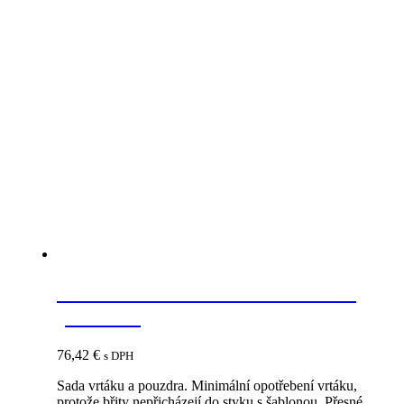
Súvisiace produkty
HETTICH 70268 vrták d5 mm s
puzdrom
76,42
€
s DPH
Sada vrtáku a pouzdra. Minimální opotřebení vrtáku,
protože břity nepřicházejí do styku s šablonou. Přesné