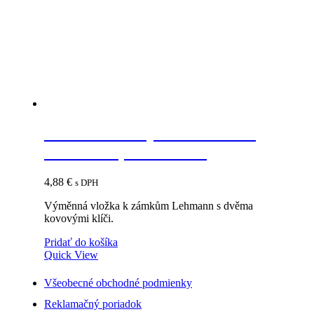
LEHMANN Výmenná vložka
Z44/P4 B1, číslo 18001
4,88
€
s DPH
Výměnná vložka k zámkům Lehmann s dvěma
kovovými klíči.
Pridať do košíka
Quick View
Všeobecné obchodné podmienky
Reklamačný poriadok