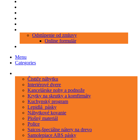
Produkty
Objednávka porezu
Kontakt
Blog
O nás
Zákaznícky servis
Odstúpenie od zmluvy
Online formulár
0 položiek
0,00 €
Menu
Categories
Kategórie
Čističe nábytku
Interiérové dvere
Kancelárske nohy a podnože
Krytky na skrutky a komfirmáty
Kuchynský program
Lepidlá_pásky
Nábytkové kovanie
Plošný materiál
Police
Saicos-špeciálne nátery na drevo
Samolepiace ABS pásky