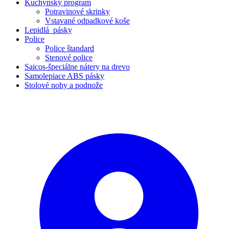
Kuchynský program
Potravinové skrinky
Vstavané odpadkové koše
Lepidlá_pásky
Police
Police štandard
Stenové police
Saicos-špeciálne nátery na drevo
Samolepiace ABS pásky
Stolové nohy a podnože