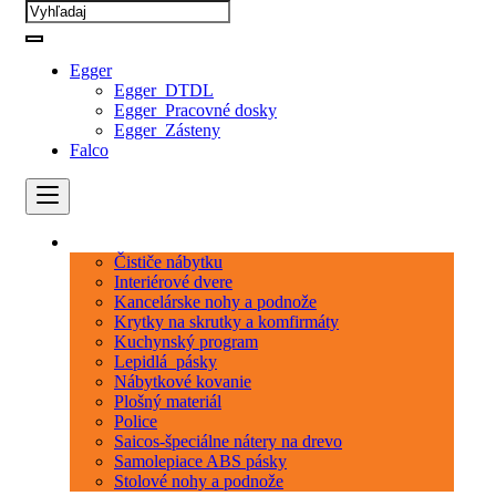
Egger
Egger_DTDL
Egger_Pracovné dosky
Egger_Zásteny
Falco
Kategórie
Čističe nábytku
Interiérové dvere
Kancelárske nohy a podnože
Krytky na skrutky a komfirmáty
Kuchynský program
Lepidlá_pásky
Nábytkové kovanie
Plošný materiál
Police
Saicos-špeciálne nátery na drevo
Samolepiace ABS pásky
Stolové nohy a podnože