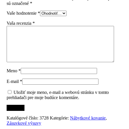
sú označené
*
Vaše hodnotenie
*
Vaša recenzia
*
Meno
*
E-mail
*
Uložiť moje meno, e-mail a webovú stránku v tomto
prehliadači pre moje budúce komentáre.
Katalógové číslo:
3728
Kategórie:
Nábytkové kovanie
,
Zásuvkové výsuvy