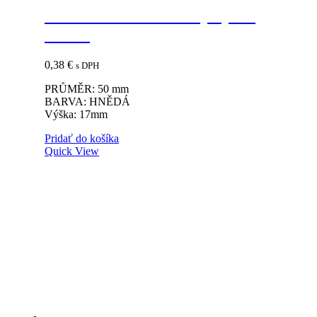
Vzdušník 50mm hnedý výška
17mm
0,38
€
s DPH
PRŮMĚR: 50 mm
BARVA: HNĚDÁ
Výška: 17mm
Pridať do košíka
Quick View