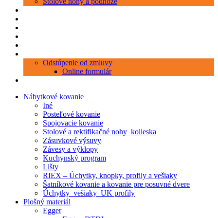
Stolové nohy a podnože
Produkty
Objednávka porezu
Kontakt
Blog
O nás
Zákaznícky servis
Odstúpenie od zmluvy
Online formulár
0 položiek
0,00 €
Nábytkové kovanie
Iné
Posteľové kovanie
Spojovacie kovanie
Stolové a rektifikačné nohy_kolieska
Zásuvkové výsuvy
Závesy a výklopy
Kuchynský program
Lišty
RIEX – Úchytky, knopky, profily a vešiaky
Šatníkové kovanie a kovanie pre posuvné dvere
Úchytky_vešiaky_UK profily
Plošný materiál
Egger