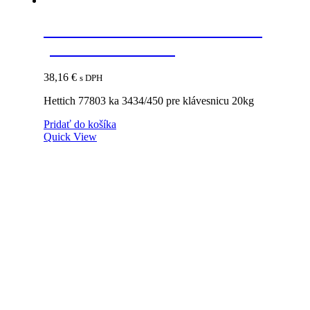
HETTICH 77803 KA 3434/450
pre klávesnicu 20kg
38,16
€
s DPH
Hettich 77803 ka 3434/450 pre klávesnicu 20kg
Pridať do košíka
Quick View