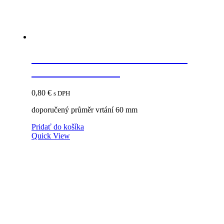
STRONG Priechodka káblová
69mm strieborná
0,80
€
s DPH
doporučený průměr vrtání 60 mm
Pridať do košíka
Quick View