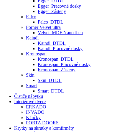
Egger_DTDL
Egger_Pracovné dosky
Egger_Zásteny
Falco
Falco_DTDL
Forner Velvet ultra
Velvet_MDF NanoTech
Kaindl
Kaindl_DTDL
Kaindl_Pracovné dosky
Kronospan
Kronospan_DTDL
Kronospan_Pracovné dosky
Kronospan_Zásteny
Skin
Skin_DTDL
Smart
Smart_DTDL
Čističe nábytku
Interiérové dvere
ERKADO
INVADO
Kľučky
PORTA DOORS
Krytky na skrutky a komfirmáty