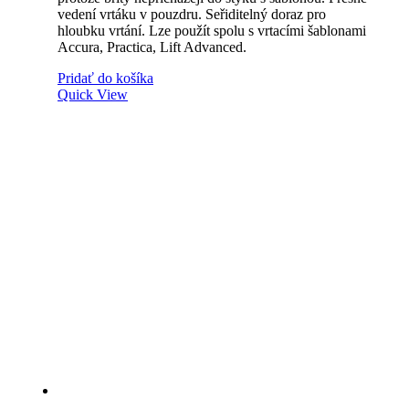
vedení vrtáku v pouzdru. Seřiditelný doraz pro
hloubku vrtání. Lze použít spolu s vrtacími šablonami
Accura, Practica, Lift Advanced.
Pridať do košíka
Quick View