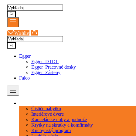
Wishlist
Egger
Egger_DTDL
Egger_Pracovné dosky
Egger_Zásteny
Falco
Kategórie
Čističe nábytku
Interiérové dvere
Kancelárske nohy a podnože
Krytky na skrutky a komfirmáty
Kuchynský program
Lepidlá_pásky