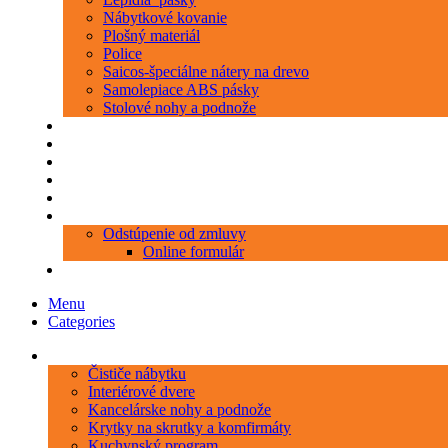
Nábytkové kovanie
Plošný materiál
Police
Saicos-špeciálne nátery na drevo
Samolepiace ABS pásky
Stolové nohy a podnože
Produkty
Objednávka porezu
Kontakt
Blog
O nás
Zákaznícky servis
Odstúpenie od zmluvy
Online formulár
0 položiek
0,00 €
Menu
Categories
Kategórie
Čističe nábytku
Interiérové dvere
Kancelárske nohy a podnože
Krytky na skrutky a komfirmáty
Kuchynský program