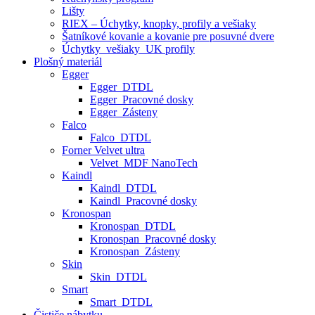
Lišty
RIEX – Úchytky, knopky, profily a vešiaky
Šatníkové kovanie a kovanie pre posuvné dvere
Úchytky_vešiaky_UK profily
Plošný materiál
Egger
Egger_DTDL
Egger_Pracovné dosky
Egger_Zásteny
Falco
Falco_DTDL
Forner Velvet ultra
Velvet_MDF NanoTech
Kaindl
Kaindl_DTDL
Kaindl_Pracovné dosky
Kronospan
Kronospan_DTDL
Kronospan_Pracovné dosky
Kronospan_Zásteny
Skin
Skin_DTDL
Smart
Smart_DTDL
Čističe nábytku