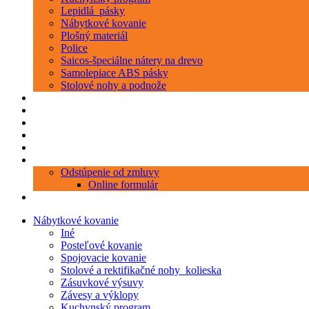
Lepidlá_pásky
Nábytkové kovanie
Plošný materiál
Police
Saicos-špeciálne nátery na drevo
Samolepiace ABS pásky
Stolové nohy a podnože
Produkty
Objednávka porezu
Kontakt
Blog
O nás
Zákaznícky servis
Odstúpenie od zmluvy
Online formulár
0 položiek
0,00 €
Nábytkové kovanie
Iné
Posteľové kovanie
Spojovacie kovanie
Stolové a rektifikačné nohy_kolieska
Zásuvkové výsuvy
Závesy a výklopy
Kuchynský program