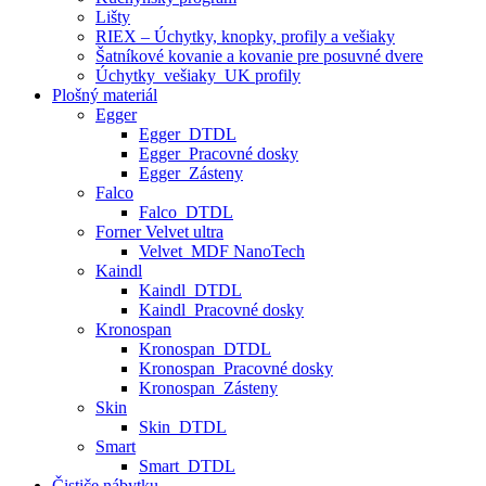
Lišty
RIEX – Úchytky, knopky, profily a vešiaky
Šatníkové kovanie a kovanie pre posuvné dvere
Úchytky_vešiaky_UK profily
Plošný materiál
Egger
Egger_DTDL
Egger_Pracovné dosky
Egger_Zásteny
Falco
Falco_DTDL
Forner Velvet ultra
Velvet_MDF NanoTech
Kaindl
Kaindl_DTDL
Kaindl_Pracovné dosky
Kronospan
Kronospan_DTDL
Kronospan_Pracovné dosky
Kronospan_Zásteny
Skin
Skin_DTDL
Smart
Smart_DTDL
Čističe nábytku