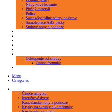
Nábytkové kovanie
Plošný materiál
Police
Saicos-špeciálne nátery na drevo
Samolepiace ABS pásky
Stolové nohy a podnože
Produkty
Objednávka porezu
Kontakt
Blog
O nás
Zákaznícky servis
Odstúpenie od zmluvy
Online formulár
0 položiek
0,00 €
Menu
Categories
Kategórie
Čističe nábytku
Interiérové dvere
Kancelárske nohy a podnože
Krytky na skrutky a komfirmáty
Kuchynský program