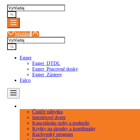
Wishlist
Egger
Egger_DTDL
Egger_Pracovné dosky
Egger_Zásteny
Falco
Kategórie
Čističe nábytku
Interiérové dvere
Kancelárske nohy a podnože
Krytky na skrutky a komfirmáty
Kuchynský program
Lepidlá_pásky