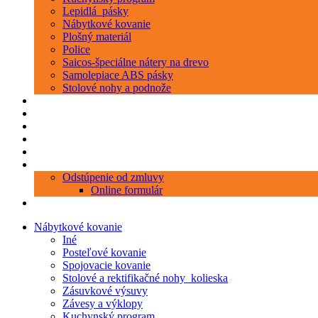
Lepidlá_pásky
Nábytkové kovanie
Plošný materiál
Police
Saicos-špeciálne nátery na drevo
Samolepiace ABS pásky
Stolové nohy a podnože
Produkty
Objednávka porezu
Kontakt
Blog
O nás
Zákaznícky servis
Odstúpenie od zmluvy
Online formulár
0 položiek
0,00 €
Nábytkové kovanie
Iné
Posteľové kovanie
Spojovacie kovanie
Stolové a rektifikačné nohy_kolieska
Zásuvkové výsuvy
Závesy a výklopy
Kuchynský program