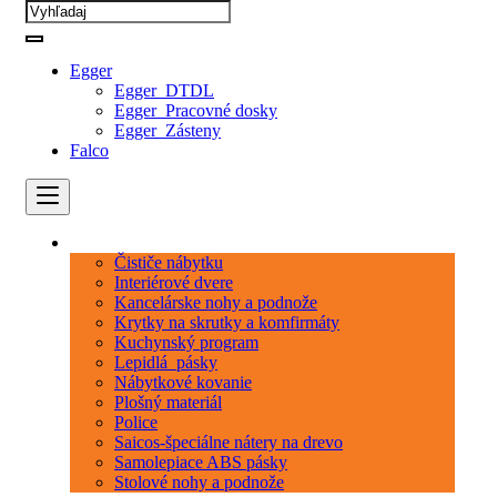
Egger
Egger_DTDL
Egger_Pracovné dosky
Egger_Zásteny
Falco
Kategórie
Čističe nábytku
Interiérové dvere
Kancelárske nohy a podnože
Krytky na skrutky a komfirmáty
Kuchynský program
Lepidlá_pásky
Nábytkové kovanie
Plošný materiál
Police
Saicos-špeciálne nátery na drevo
Samolepiace ABS pásky
Stolové nohy a podnože