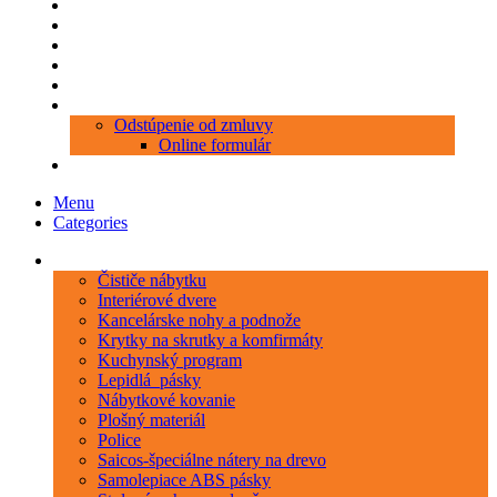
Produkty
Objednávka porezu
Kontakt
Blog
O nás
Zákaznícky servis
Odstúpenie od zmluvy
Online formulár
0 položiek
0,00 €
Menu
Categories
Kategórie
Čističe nábytku
Interiérové dvere
Kancelárske nohy a podnože
Krytky na skrutky a komfirmáty
Kuchynský program
Lepidlá_pásky
Nábytkové kovanie
Plošný materiál
Police
Saicos-špeciálne nátery na drevo
Samolepiace ABS pásky