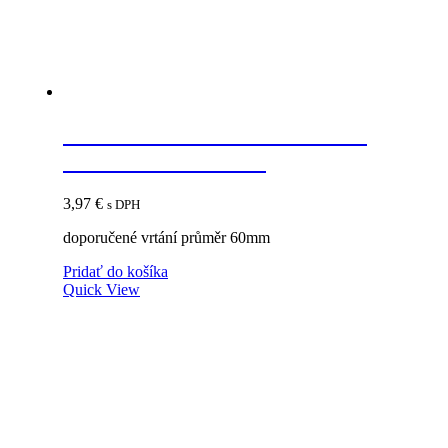
STRONG Priechodka kovová
69mm brúsená oceľ
3,97
€
s DPH
doporučené vrtání průměr 60mm
Pridať do košíka
Quick View