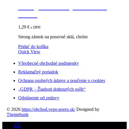
Strong zámok na posuvné sklá,
chróm
1,29
€
s DPH
Strong zámok na posuvné sklá, chróm
Pridať do košíka
Quick View
Všeobecné obchodné podmienky
Reklamačný poriadok
Ochrana osobných údajov a poučenie o cookies
„GDPR – Žiadosti dotknutých osôb“
Odstúpenie od zmluvy
© 2026
https://obchod.vepo-porez.sk/
Designed by
Themehunk