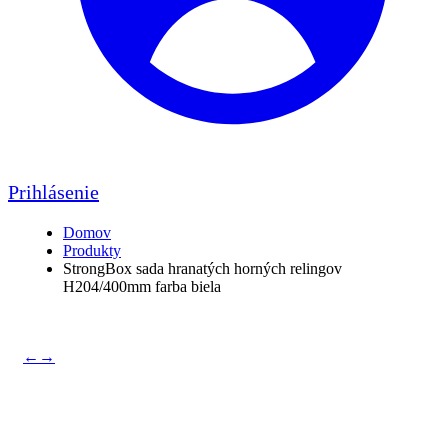
Prihlásenie
Domov
Produkty
StrongBox sada hranatých horných relingov
H204/400mm farba biela
←
→
StrongBox sada hranatých