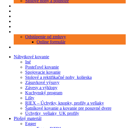
Stolové nohy a podnože
Produkty
Objednávka porezu
Kontakt
Blog
O nás
Zákaznícky servis
Odstúpenie od zmluvy
Online formulár
0 položiek
0,00 €
Nábytkové kovanie
Iné
Posteľové kovanie
Spojovacie kovanie
Stolové a rektifikačné nohy_kolieska
Zásuvkové výsuvy
Závesy a výklopy
Kuchynský program
Lišty
RIEX – Úchytky, knopky, profily a vešiaky
Šatníkové kovanie a kovanie pre posuvné dvere
Úchytky_vešiaky_UK profily
Plošný materiál
Egger