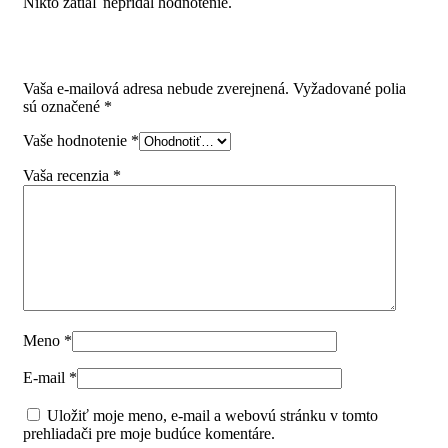
Nikto zatiaľ nepridal hodnotenie.
Pridajte prvú recenziu pre “StrongBox sada hranatých
horných relingov H204/400mm farba biela”
Vaša e-mailová adresa nebude zverejnená.
Vyžadované polia
sú označené
*
Vaše hodnotenie
*
Vaša recenzia
*
Meno
*
E-mail
*
Uložiť moje meno, e-mail a webovú stránku v tomto
prehliadači pre moje budúce komentáre.