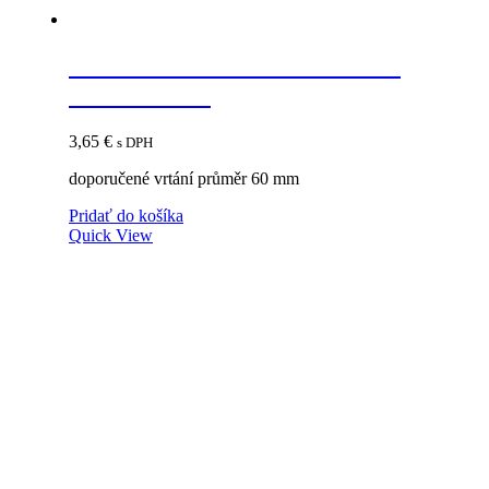
STRONG Priechodka kovová
69mm hliník
3,65
€
s DPH
doporučené vrtání průměr 60 mm
Pridať do košíka
Quick View