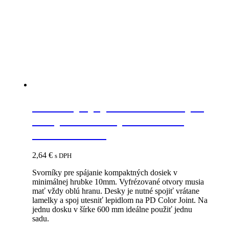
IF-K Top spojovacie kovanie pre
kompaktné dosky minimálna
hrúbka 10mm
2,64
€
s DPH
Svorníky pre spájanie kompaktných dosiek v
minimálnej hrubke 10mm. Vyfrézované otvory musia
mať vždy oblú hranu. Desky je nutné spojiť vrátane
lamelky a spoj utesniť lepidlom na PD Color Joint. Na
jednu dosku v šírke 600 mm ideálne použiť jednu
sadu.