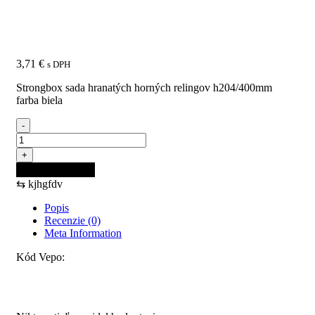
horných relingov
H204/400mm farba biela
3,71
€
s DPH
Strongbox sada hranatých horných relingov h204/400mm
farba biela
-
množstvo
StrongBox
+
sada
Pridať do košíka
hranatých
⇆
kjhgfdv
horných
relingov
Popis
H204/400mm
Recenzie (0)
farba
Meta Information
biela
Kód Vepo:
Recenzie