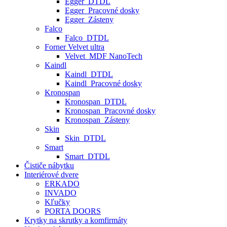
Egger_DTDL
Egger_Pracovné dosky
Egger_Zásteny
Falco
Falco_DTDL
Forner Velvet ultra
Velvet_MDF NanoTech
Kaindl
Kaindl_DTDL
Kaindl_Pracovné dosky
Kronospan
Kronospan_DTDL
Kronospan_Pracovné dosky
Kronospan_Zásteny
Skin
Skin_DTDL
Smart
Smart_DTDL
Čističe nábytku
Interiérové dvere
ERKADO
INVADO
Kľučky
PORTA DOORS
Krytky na skrutky a komfirmáty