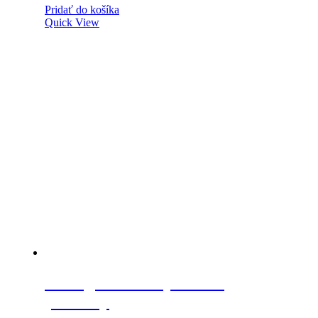
Pridať do košíka
Quick View
Strong zásuvkový zámok,
plechový