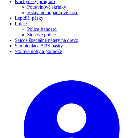
Kuchynský program
Potravinové skrinky
Vstavané odpadkové koše
Lepidlá_pásky
Police
Police štandard
Stenové police
Saicos-špeciálne nátery na drevo
Samolepiace ABS pásky
Stolové nohy a podnože