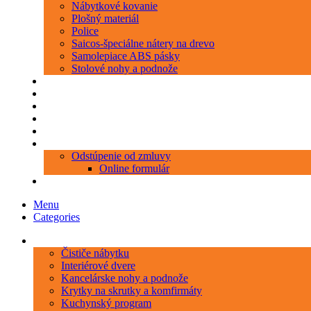
Nábytkové kovanie
Plošný materiál
Police
Saicos-špeciálne nátery na drevo
Samolepiace ABS pásky
Stolové nohy a podnože
Produkty
Objednávka porezu
Kontakt
Blog
O nás
Zákaznícky servis
Odstúpenie od zmluvy
Online formulár
0 položiek
0,00 €
Menu
Categories
Kategórie
Čističe nábytku
Interiérové dvere
Kancelárske nohy a podnože
Krytky na skrutky a komfirmáty
Kuchynský program