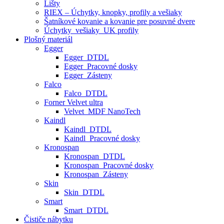
Lišty
RIEX – Úchytky, knopky, profily a vešiaky
Šatníkové kovanie a kovanie pre posuvné dvere
Úchytky_vešiaky_UK profily
Plošný materiál
Egger
Egger_DTDL
Egger_Pracovné dosky
Egger_Zásteny
Falco
Falco_DTDL
Forner Velvet ultra
Velvet_MDF NanoTech
Kaindl
Kaindl_DTDL
Kaindl_Pracovné dosky
Kronospan
Kronospan_DTDL
Kronospan_Pracovné dosky
Kronospan_Zásteny
Skin
Skin_DTDL
Smart
Smart_DTDL
Čističe nábytku