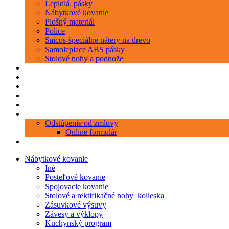
Lepidlá_pásky
Nábytkové kovanie
Plošný materiál
Police
Saicos-špeciálne nátery na drevo
Samolepiace ABS pásky
Stolové nohy a podnože
Produkty
Objednávka porezu
Kontakt
Blog
O nás
Zákaznícky servis
Odstúpenie od zmluvy
Online formulár
0 položiek
0,00 €
Nábytkové kovanie
Iné
Posteľové kovanie
Spojovacie kovanie
Stolové a rektifikačné nohy_kolieska
Zásuvkové výsuvy
Závesy a výklopy
Kuchynský program