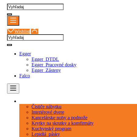
Wishlist
Egger
Egger_DTDL
Egger_Pracovné dosky
Egger_Zásteny
Falco
Kategórie
Čističe nábytku
Interiérové dvere
Kancelárske nohy a podnože
Krytky na skrutky a komfirmáty
Kuchynský program
Lepidlá_pásky