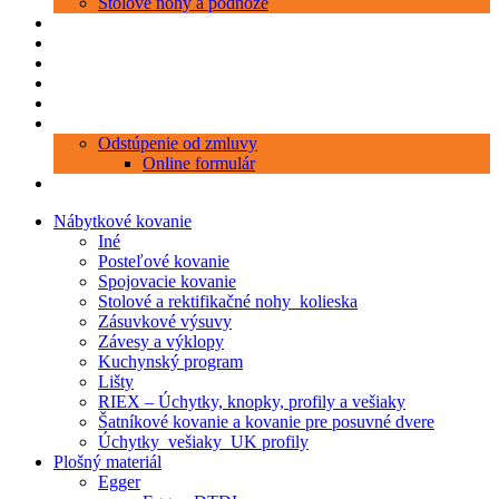
Stolové nohy a podnože
Produkty
Objednávka porezu
Kontakt
Blog
O nás
Zákaznícky servis
Odstúpenie od zmluvy
Online formulár
0 položiek
0,00 €
Nábytkové kovanie
Iné
Posteľové kovanie
Spojovacie kovanie
Stolové a rektifikačné nohy_kolieska
Zásuvkové výsuvy
Závesy a výklopy
Kuchynský program
Lišty
RIEX – Úchytky, knopky, profily a vešiaky
Šatníkové kovanie a kovanie pre posuvné dvere
Úchytky_vešiaky_UK profily
Plošný materiál
Egger