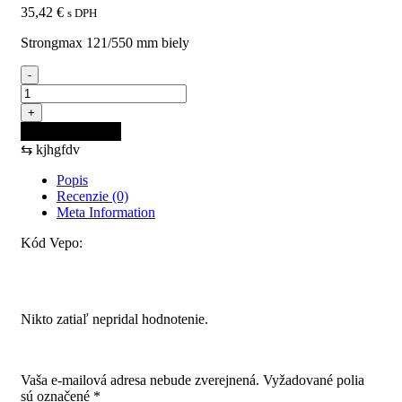
35,42
€
s DPH
Strongmax 121/550 mm biely
-
množstvo
StrongMax
+
121/550
Pridať do košíka
mm
⇆
kjhgfdv
biely
Popis
Recenzie (0)
Meta Information
Kód Vepo:
Recenzie
Nikto zatiaľ nepridal hodnotenie.
Pridajte prvú recenziu pre “StrongMax 121/550 mm biely”
Vaša e-mailová adresa nebude zverejnená.
Vyžadované polia
sú označené
*