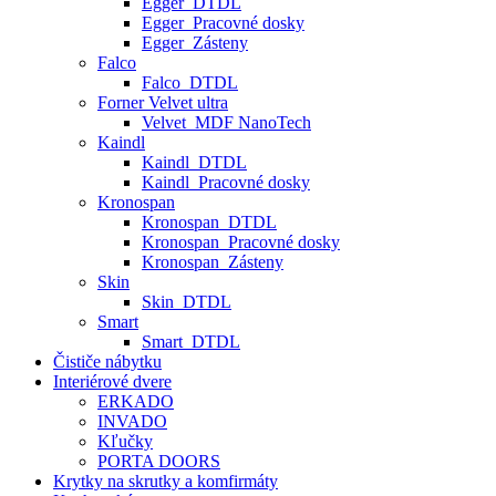
Egger_DTDL
Egger_Pracovné dosky
Egger_Zásteny
Falco
Falco_DTDL
Forner Velvet ultra
Velvet_MDF NanoTech
Kaindl
Kaindl_DTDL
Kaindl_Pracovné dosky
Kronospan
Kronospan_DTDL
Kronospan_Pracovné dosky
Kronospan_Zásteny
Skin
Skin_DTDL
Smart
Smart_DTDL
Čističe nábytku
Interiérové dvere
ERKADO
INVADO
Kľučky
PORTA DOORS
Krytky na skrutky a komfirmáty