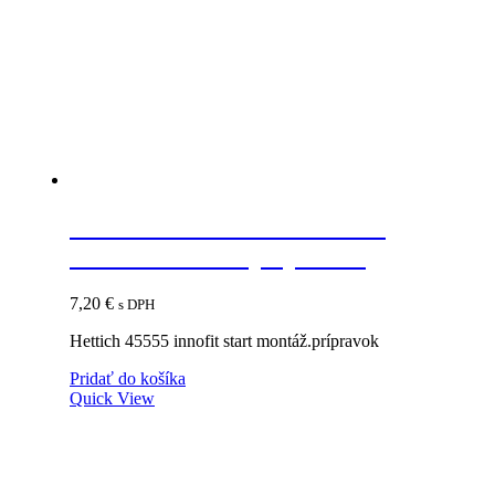
HETTICH 45555 INNOFIT
START montáž.prípravok
7,20
€
s DPH
Hettich 45555 innofit start montáž.prípravok
Pridať do košíka
Quick View