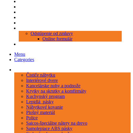
Produkty
Objednávka porezu
Kontakt
Blog
O nás
Zákaznícky servis
Odstúpenie od zmluvy
Online formulár
0 položiek
0,00 €
Menu
Categories
Kategórie
Čističe nábytku
Interiérové dvere
Kancelárske nohy a podnože
Krytky na skrutky a komfirmáty
Kuchynský program
Lepidlá_pásky
Nábytkové kovanie
Plošný materiál
Police
Saicos-špeciálne nátery na drevo
Samolepiace ABS pásky