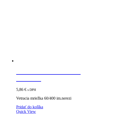
Vetracia mriežka 60/400
im.nerezi
5,86
€
s DPH
Vetracia mriežka 60/400 im.nerezi
Pridať do košíka
Quick View