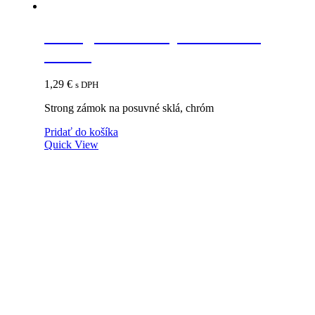
Strong zámok na posuvné sklá,
chróm
1,29
€
s DPH
Strong zámok na posuvné sklá, chróm
Pridať do košíka
Quick View