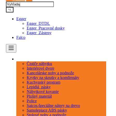
Egger
Egger_DTDL
Egger_Pracovné dosky
Egger_Zásteny
Falco
Kategórie
Čističe nábytku
Interiérové dvere
Kancelárske nohy a podnože
Krytky na skrutky a komfirmáty
Kuchynský program
Lepidlá_pásky
Nábytkové kovanie
Plošný materiál
Police
Saicos-špeciálne nátery na drevo
Samolepiace ABS pásky
Stolové nohy a podnože