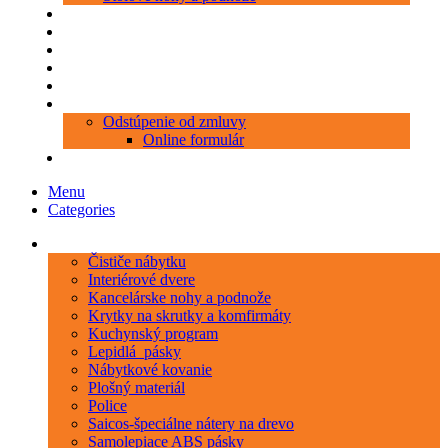
Produkty
Objednávka porezu
Kontakt
Blog
O nás
Zákaznícky servis
Odstúpenie od zmluvy
Online formulár
0 položiek
0,00 €
Menu
Categories
Kategórie
Čističe nábytku
Interiérové dvere
Kancelárske nohy a podnože
Krytky na skrutky a komfirmáty
Kuchynský program
Lepidlá_pásky
Nábytkové kovanie
Plošný materiál
Police
Saicos-špeciálne nátery na drevo
Samolepiace ABS pásky