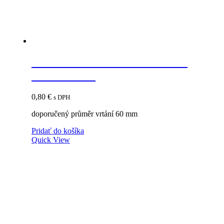
STRONG Priechodka káblová
69mm orech
0,80
€
s DPH
doporučený průměr vrtání 60 mm
Pridať do košíka
Quick View