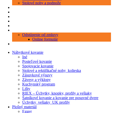
Stolové nohy a podnože
Produkty
Objednávka porezu
Kontakt
Blog
O nás
Zákaznícky servis
Odstúpenie od zmluvy
Online formulár
0 položiek
0,00 €
Nábytkové kovanie
Iné
Posteľové kovanie
Spojovacie kovanie
Stolové a rektifikačné nohy_kolieska
Zásuvkové výsuvy
Závesy a výklopy
Kuchynský program
Lišty
RIEX – Úchytky, knopky, profily a vešiaky
Šatníkové kovanie a kovanie pre posuvné dvere
Úchytky_vešiaky_UK profily
Plošný materiál
Egger