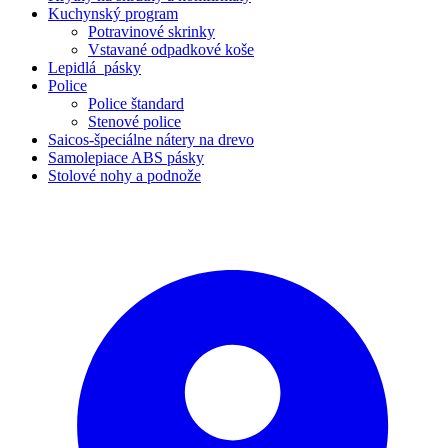
Kuchynský program
Potravinové skrinky
Vstavané odpadkové koše
Lepidlá_pásky
Police
Police štandard
Stenové police
Saicos-špeciálne nátery na drevo
Samolepiace ABS pásky
Stolové nohy a podnože