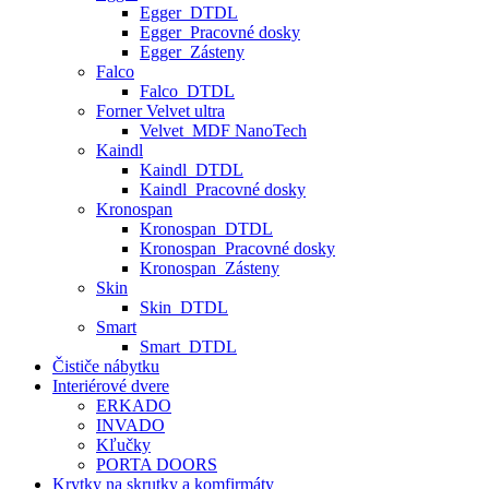
Egger_DTDL
Egger_Pracovné dosky
Egger_Zásteny
Falco
Falco_DTDL
Forner Velvet ultra
Velvet_MDF NanoTech
Kaindl
Kaindl_DTDL
Kaindl_Pracovné dosky
Kronospan
Kronospan_DTDL
Kronospan_Pracovné dosky
Kronospan_Zásteny
Skin
Skin_DTDL
Smart
Smart_DTDL
Čističe nábytku
Interiérové dvere
ERKADO
INVADO
Kľučky
PORTA DOORS
Krytky na skrutky a komfirmáty