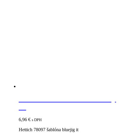
Súvisiace produkty
HETTICH 78097 šablóna Bluejig
IT
6,96
€
s DPH
Hettich 78097 šablóna bluejig it