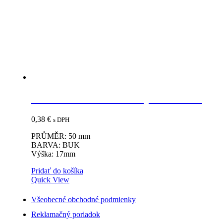
Vzdušník 50mm buk výška 17mm
0,38
€
s DPH
PRŮMĚR: 50 mm
BARVA: BUK
Výška: 17mm
Pridať do košíka
Quick View
Všeobecné obchodné podmienky
Reklamačný poriadok