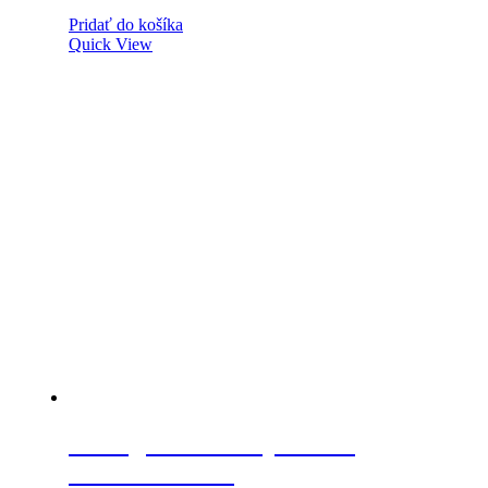
Pridať do košíka
Quick View
Strong zámok na posuvné
dvierka chróm