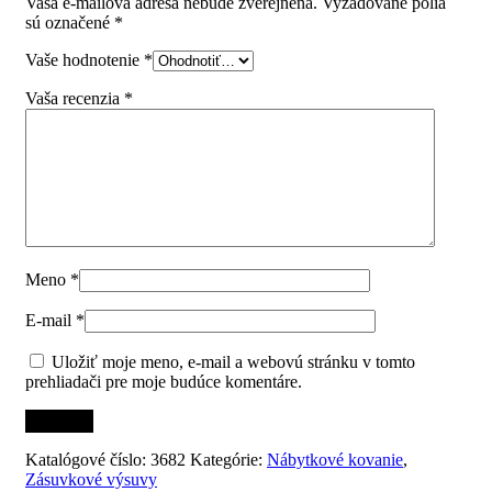
Vaša e-mailová adresa nebude zverejnená.
Vyžadované polia
sú označené
*
Vaše hodnotenie
*
Vaša recenzia
*
Meno
*
E-mail
*
Uložiť moje meno, e-mail a webovú stránku v tomto
prehliadači pre moje budúce komentáre.
Katalógové číslo:
3682
Kategórie:
Nábytkové kovanie
,
Zásuvkové výsuvy