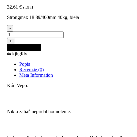
32,61
€
s DPH
Strongmax 18 89/400mm 40kg, biela
-
množstvo
StrongMax
+
18
Pridať do košíka
89/400mm
⇆
kjhgfdv
40kg,
biela
Popis
Recenzie (0)
Meta Information
Kód Vepo:
Recenzie
Nikto zatiaľ nepridal hodnotenie.
Pridajte prvú recenziu pre “StrongMax 18 89/400mm 40kg,
biela”