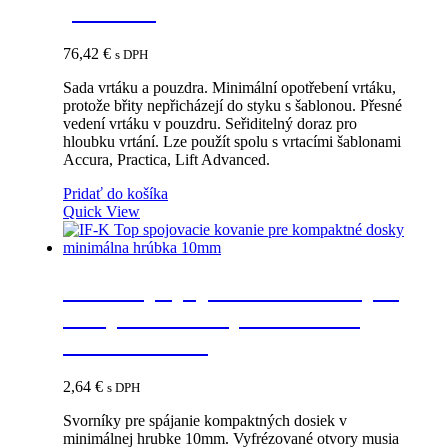
puzdrom
76,42
€
s DPH
Sada vrtáku a pouzdra. Minimální opotřebení vrtáku,
protože břity nepřicházejí do styku s šablonou. Přesné
vedení vrtáku v pouzdru. Seřiditelný doraz pro
hloubku vrtání. Lze použít spolu s vrtacími šablonami
Accura, Practica, Lift Advanced.
Pridať do košíka
Quick View
IF-K Top spojovacie kovanie pre
kompaktné dosky minimálna
hrúbka 10mm
2,64
€
s DPH
Svorníky pre spájanie kompaktných dosiek v
minimálnej hrubke 10mm. Vyfrézované otvory musia