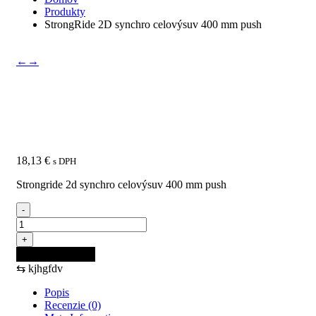
Produkty
StrongRide 2D synchro celovýsuv 400 mm push
←
→
StrongRide 2D synchro
celovýsuv 400 mm push
18,13
€
s DPH
Strongride 2d synchro celovýsuv 400 mm push
-
množstvo
StrongRide
+
2D
Pridať do košíka
synchro
⇆
kjhgfdv
celovýsuv
400
Popis
mm
Recenzie (0)
push