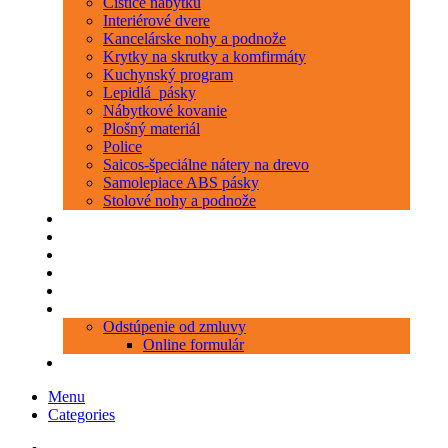
Čističe nábytku
Interiérové dvere
Kancelárske nohy a podnože
Krytky na skrutky a komfirmáty
Kuchynský program
Lepidlá_pásky
Nábytkové kovanie
Plošný materiál
Police
Saicos-špeciálne nátery na drevo
Samolepiace ABS pásky
Stolové nohy a podnože
Produkty
Objednávka porezu
Kontakt
Blog
O nás
Zákaznícky servis
Odstúpenie od zmluvy
Online formulár
0 položiek
0,00 €
Menu
Categories