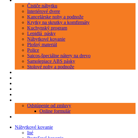
Kategórie
Čističe nábytku
Interiérové dvere
Kancelárske nohy a podnože
Krytky na skrutky a komfirmáty
Kuchynský program
Lepidlá_pásky
Nábytkové kovanie
Plošný materiál
Police
Saicos-špeciálne nátery na drevo
Samolepiace ABS pásky
Stolové nohy a podnože
Produkty
Objednávka porezu
Kontakt
Blog
O nás
Zákaznícky servis
Odstúpenie od zmluvy
Online formulár
0 položiek
0,00 €
Nábytkové kovanie
Iné