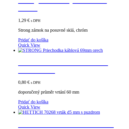
Strong zámok na posuvné sklá,
chróm
1,29
€
s DPH
Strong zámok na posuvné sklá, chróm
Pridať do košíka
Quick View
STRONG Priechodka káblová
69mm orech
0,80
€
s DPH
doporučený průměr vrtání 60 mm
Pridať do košíka
Quick View
HETTICH 70268 vrták d5 mm s