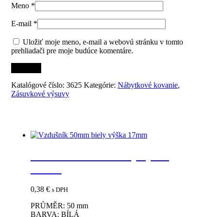
Meno
*
E-mail
*
Uložiť moje meno, e-mail a webovú stránku v tomto
prehliadači pre moje budúce komentáre.
Katalógové číslo:
3625
Kategórie:
Nábytkové kovanie
,
Zásuvkové výsuvy
Súvisiace produkty
Vzdušník 50mm biely výška
17mm
0,38
€
s DPH
PRŮMĚR: 50 mm
BARVA: BÍLÁ