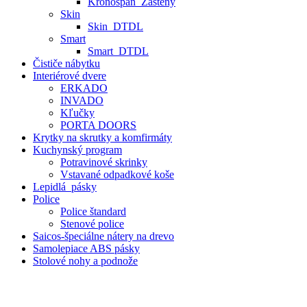
Kronospan_Zásteny
Skin
Skin_DTDL
Smart
Smart_DTDL
Čističe nábytku
Interiérové dvere
ERKADO
INVADO
Kľučky
PORTA DOORS
Krytky na skrutky a komfirmáty
Kuchynský program
Potravinové skrinky
Vstavané odpadkové koše
Lepidlá_pásky
Police
Police štandard
Stenové police
Saicos-špeciálne nátery na drevo
Samolepiace ABS pásky
Stolové nohy a podnože