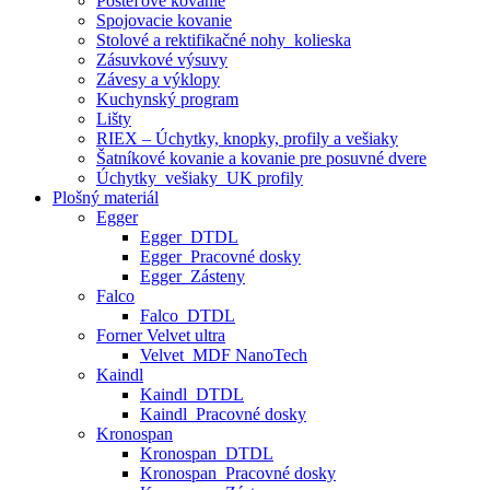
Posteľové kovanie
Spojovacie kovanie
Stolové a rektifikačné nohy_kolieska
Zásuvkové výsuvy
Závesy a výklopy
Kuchynský program
Lišty
RIEX – Úchytky, knopky, profily a vešiaky
Šatníkové kovanie a kovanie pre posuvné dvere
Úchytky_vešiaky_UK profily
Plošný materiál
Egger
Egger_DTDL
Egger_Pracovné dosky
Egger_Zásteny
Falco
Falco_DTDL
Forner Velvet ultra
Velvet_MDF NanoTech
Kaindl
Kaindl_DTDL
Kaindl_Pracovné dosky
Kronospan
Kronospan_DTDL
Kronospan_Pracovné dosky