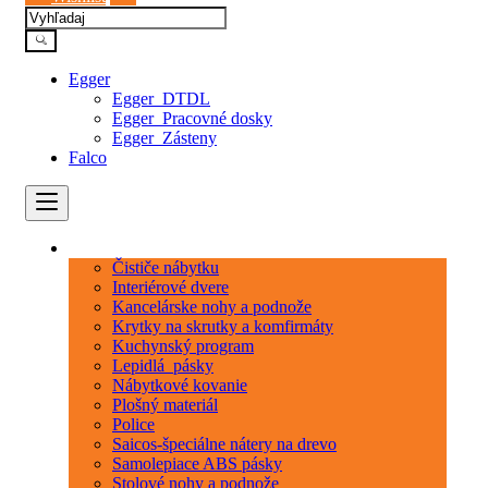
Egger
Egger_DTDL
Egger_Pracovné dosky
Egger_Zásteny
Falco
Kategórie
Čističe nábytku
Interiérové dvere
Kancelárske nohy a podnože
Krytky na skrutky a komfirmáty
Kuchynský program
Lepidlá_pásky
Nábytkové kovanie
Plošný materiál
Police
Saicos-špeciálne nátery na drevo
Samolepiace ABS pásky
Stolové nohy a podnože