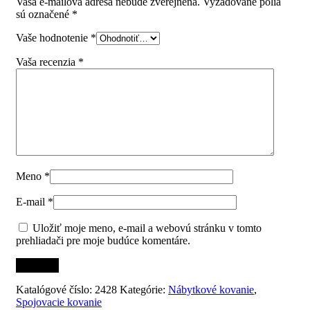
Vaša e-mailová adresa nebude zverejnená.
Vyžadované polia
sú označené
*
Vaše hodnotenie
*
Vaša recenzia
*
Meno
*
E-mail
*
Uložiť moje meno, e-mail a webovú stránku v tomto
prehliadači pre moje budúce komentáre.
Katalógové číslo:
2428
Kategórie:
Nábytkové kovanie
,
Spojovacie kovanie