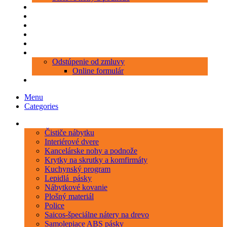
Produkty
Objednávka porezu
Kontakt
Blog
O nás
Zákaznícky servis
Odstúpenie od zmluvy
Online formulár
0 položiek
0,00 €
Menu
Categories
Kategórie
Čističe nábytku
Interiérové dvere
Kancelárske nohy a podnože
Krytky na skrutky a komfirmáty
Kuchynský program
Lepidlá_pásky
Nábytkové kovanie
Plošný materiál
Police
Saicos-špeciálne nátery na drevo
Samolepiace ABS pásky