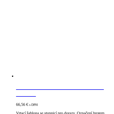
BLUM ZML.0040.01 univerzálna
šablóna
66,56
€
s DPH
Vrtací šablona se stupnicí pro dorazy. Označení hrotem