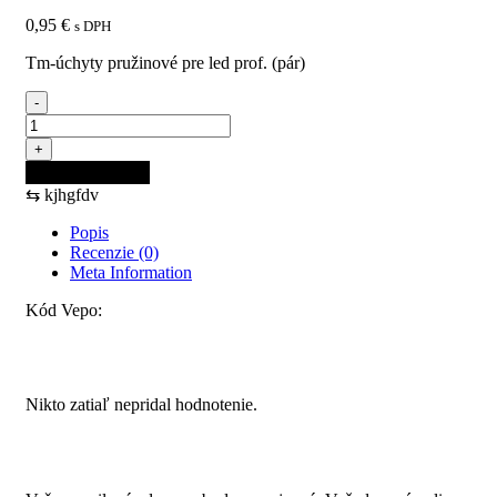
0,95
€
s DPH
Tm-úchyty pružinové pre led prof. (pár)
-
množstvo
TM-
+
úchyty
Pridať do košíka
pružinové
⇆
kjhgfdv
pre
LED
Popis
prof.
Recenzie (0)
(pár)
Meta Information
Kód Vepo:
Recenzie
Nikto zatiaľ nepridal hodnotenie.
Pridajte prvú recenziu pre “TM-úchyty pružinové pre LED
prof. (pár)”