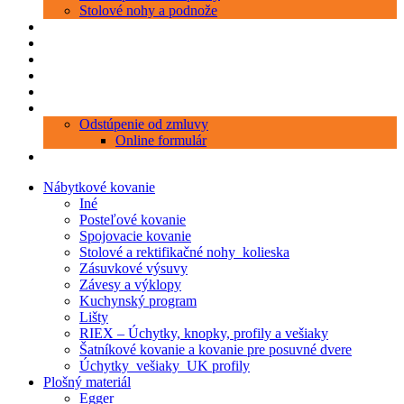
Stolové nohy a podnože
Produkty
Objednávka porezu
Kontakt
Blog
O nás
Zákaznícky servis
Odstúpenie od zmluvy
Online formulár
0 položiek
0,00 €
Nábytkové kovanie
Iné
Posteľové kovanie
Spojovacie kovanie
Stolové a rektifikačné nohy_kolieska
Zásuvkové výsuvy
Závesy a výklopy
Kuchynský program
Lišty
RIEX – Úchytky, knopky, profily a vešiaky
Šatníkové kovanie a kovanie pre posuvné dvere
Úchytky_vešiaky_UK profily
Plošný materiál
Egger