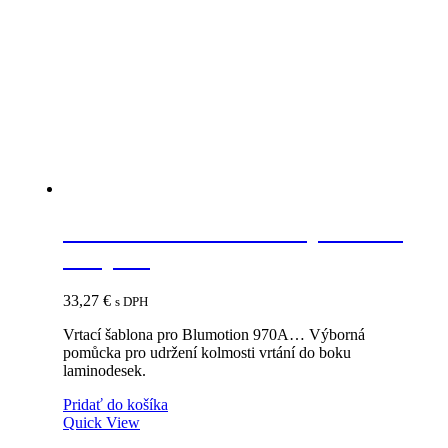
BLUM 65.5010 šablóna pre tlmič
a Tip-on
33,27
€
s DPH
Vrtací šablona pro Blumotion 970A… Výborná
pomůcka pro udržení kolmosti vrtání do boku
laminodesek.
Pridať do košíka
Quick View