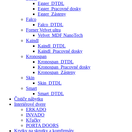
Egger_DTDL
Egger_Pracovné dosky
Egger_Zásteny
Falco
Falco_DTDL
Forner Velvet ultra
Velvet_MDF NanoTech
Kaindl
Kaindl_DTDL
Kaindl_Pracovné dosky
Kronospan
Kronospan_DTDL
Kronospan_Pracovné dosky
Kronospan_Zásteny
Skin
Skin_DTDL
Smart
Smart_DTDL
Čističe nábytku
Interiérové dvere
ERKADO
INVADO
Kľučky
PORTA DOORS
Krytky na skrutky a komfirmáty