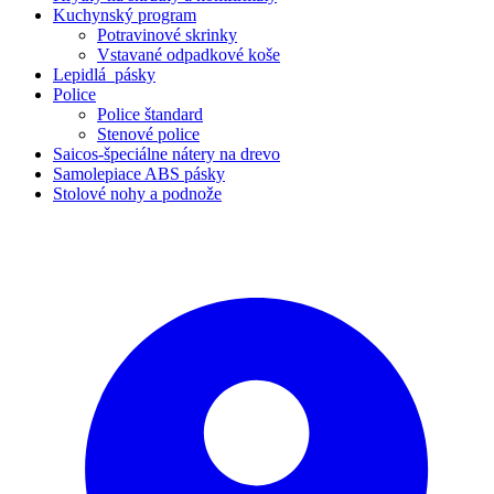
Kuchynský program
Potravinové skrinky
Vstavané odpadkové koše
Lepidlá_pásky
Police
Police štandard
Stenové police
Saicos-špeciálne nátery na drevo
Samolepiace ABS pásky
Stolové nohy a podnože