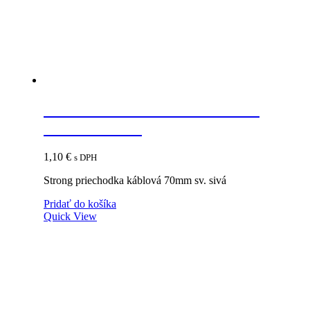
STRONG Priechodka káblová
70mm sv. sivá
1,10
€
s DPH
Strong priechodka káblová 70mm sv. sivá
Pridať do košíka
Quick View