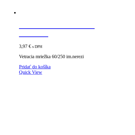
Vetracia mriežka 60/250
im.nerezi
3,97
€
s DPH
Vetracia mriežka 60/250 im.nerezi
Pridať do košíka
Quick View