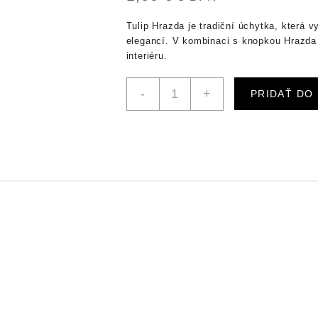
Tulip Hrazda je tradiční úchytka, která 
elegancí. V kombinaci s knopkou Hrazda
interiéru.
množstvo
-
+
PRIDAŤ DO
TULIP
úchytka
Hrazda
128/168
chróm
matný
+
skrutky