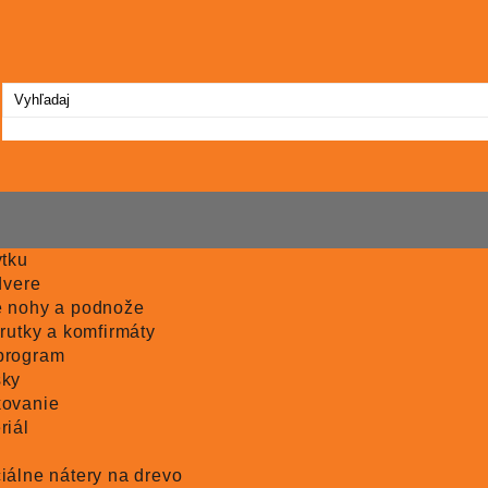
ytku
dvere
e nohy a podnože
rutky a komfirmáty
program
sky
kovanie
riál
iálne nátery na drevo