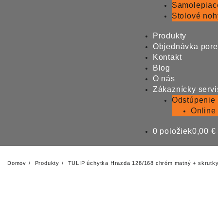
Samolepiac
Stolové noh
Produkty
Objednávka por
Kontakt
Blog
O nás
Zákaznícky servi
Odstúpenie
Online
0 položiek
0,00 €
Domov
Produkty
TULIP úchytka Hrazda 128/168 chróm matný + skrutk