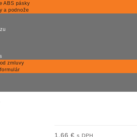
e ABS pásky
y a podnože
ezu
s
 od zmluvy
 formulár
y
TULIP úchytka Hrazda 1
1,66
€
s DPH