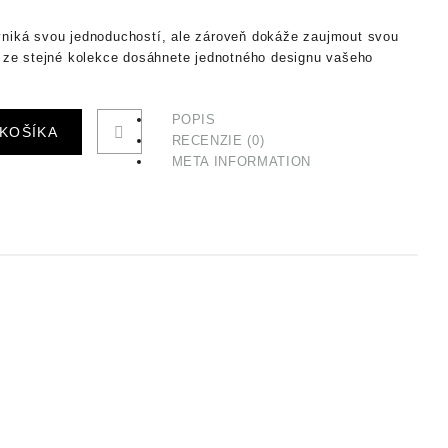
vyniká svou jednoduchostí, ale zároveň dokáže zaujmout svou
 ze stejné kolekce dosáhnete jednotného designu vašeho
POPIS
 KOŠÍKA
RECENZIE (0)
META INFORMATION