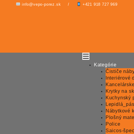
Skip
info@vepo-porez.sk /
+421 918 727 969
to
content
Kategórie
Čističe náb
Interiérové 
Kancelársk
Krytky na sk
Kuchynský 
Lepidlá_pá
Nábytkové 
Plošný mate
Police
Saicos-špec