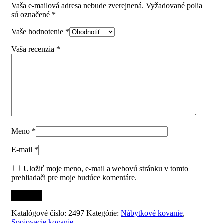
Vaša e-mailová adresa nebude zverejnená.
Vyžadované polia
sú označené
*
Vaše hodnotenie
*
Vaša recenzia
*
Meno
*
E-mail
*
Uložiť moje meno, e-mail a webovú stránku v tomto
prehliadači pre moje budúce komentáre.
Katalógové číslo:
2497
Kategórie:
Nábytkové kovanie
,
Spojovacie kovanie