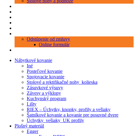
Stolové nohy a podnože
Produkty
Objednávka porezu
Kontakt
Blog
O nás
Zákaznícky servis
Odstúpenie od zmluvy
Online formulár
0 položiek
0,00 €
Nábytkové kovanie
Iné
Posteľové kovanie
Spojovacie kovanie
Stolové a rektifikačné nohy_kolieska
Zásuvkové výsuvy
Závesy a výklopy
Kuchynský program
Lišty
RIEX – Úchytky, knopky, profily a vešiaky
Šatníkové kovanie a kovanie pre posuvné dvere
Úchytky_vešiaky_UK profily
Plošný materiál
Egger