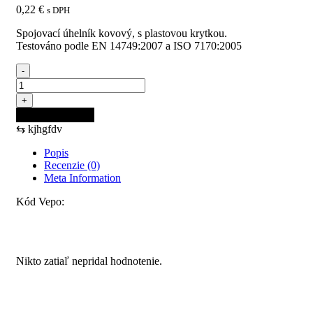
0,22
€
s DPH
Spojovací úhelník kovový, s plastovou krytkou.
Testováno podle EN 14749:2007 a ISO 7170:2005
-
množstvo
Uholník
+
spoj.
Pridať do košíka
kov
⇆
kjhgfdv
s
krytkou
Popis
hnedá
Recenzie (0)
tmavá
Meta Information
Kód Vepo:
Recenzie
Nikto zatiaľ nepridal hodnotenie.
Pridajte prvú recenziu pre “Uholník spoj. kov s krytkou
hnedá tmavá”