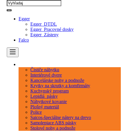
Egger
Egger_DTDL
Egger_Pracovné dosky
Egger_Zásteny
Falco
Kategórie
Čističe nábytku
Interiérové dvere
Kancelárske nohy a podnože
Krytky na skrutky a komfirmáty
Kuchynský program
Lepidlá_pásky
Nábytkové kovanie
Plošný materiál
Police
Saicos-špeciálne nátery na drevo
Samolepiace ABS pásky
Stolové nohy a podnože