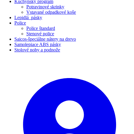
Kuchynský program
Potravinové skrinky
Vstavané odpadkové koše
Lepidlá_pásky
Police
Police štandard
Stenové police
Saicos-špeciálne nátery na drevo
Samolepiace ABS pásky
Stolové nohy a podnože