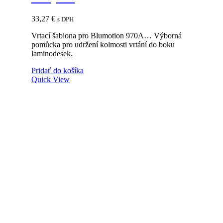
33,27
€
s DPH
Vrtací šablona pro Blumotion 970A… Výborná
pomůcka pro udržení kolmosti vrtání do boku
laminodesek.
Pridať do košíka
Quick View