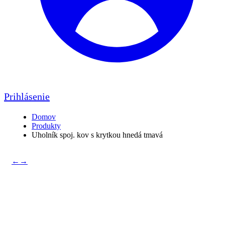
Prihlásenie
Domov
Produkty
Uholník spoj. kov s krytkou hnedá tmavá
←
→
Uholník spoj. kov s krytkou
hnedá tmavá