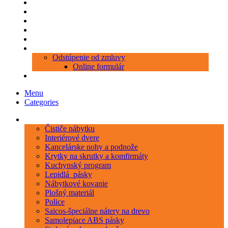
Produkty
Objednávka porezu
Kontakt
Blog
O nás
Zákaznícky servis
Odstúpenie od zmluvy
Online formulár
0 položiek
0,00 €
Menu
Categories
Kategórie
Čističe nábytku
Interiérové dvere
Kancelárske nohy a podnože
Krytky na skrutky a komfirmáty
Kuchynský program
Lepidlá_pásky
Nábytkové kovanie
Plošný materiál
Police
Saicos-špeciálne nátery na drevo
Samolepiace ABS pásky