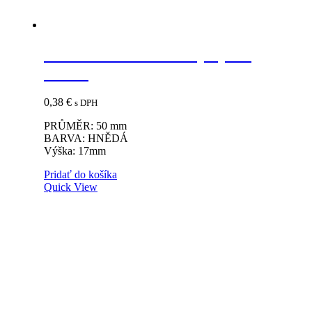
Vzdušník 50mm hnedý výška
17mm
0,38
€
s DPH
PRŮMĚR: 50 mm
BARVA: HNĚDÁ
Výška: 17mm
Pridať do košíka
Quick View