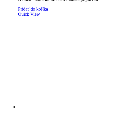
Pridať do košíka
Quick View
BLUM 65.5010 šablóna pre tlmič
a Tip-on