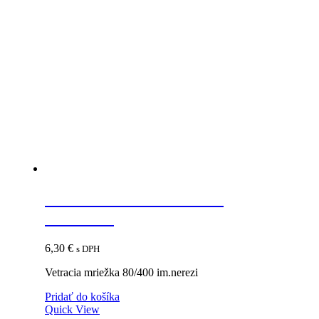
Vetracia mriežka 80/400
im.nerezi
6,30
€
s DPH
Vetracia mriežka 80/400 im.nerezi
Pridať do košíka
Quick View