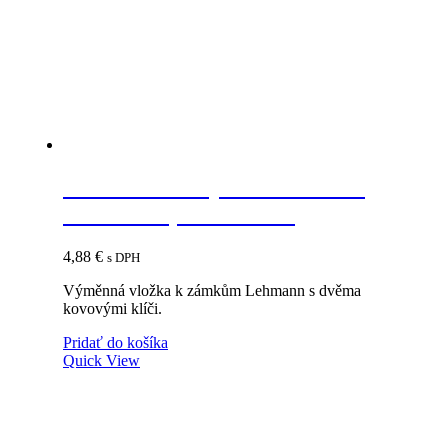
LEHMANN Výmenná vložka
Z44/P4 B1, číslo 18001
4,88
€
s DPH
Výměnná vložka k zámkům Lehmann s dvěma
kovovými klíči.
Pridať do košíka
Quick View