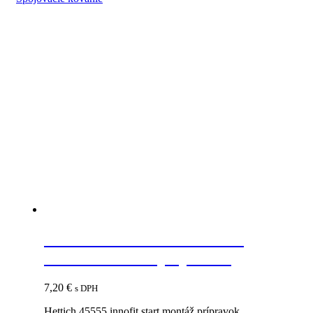
Súvisiace produkty
HETTICH 45555 INNOFIT
START montáž.prípravok
7,20
€
s DPH
Hettich 45555 innofit start montáž.prípravok