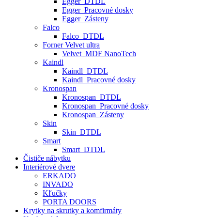
Egger_DTDL
Egger_Pracovné dosky
Egger_Zásteny
Falco
Falco_DTDL
Forner Velvet ultra
Velvet_MDF NanoTech
Kaindl
Kaindl_DTDL
Kaindl_Pracovné dosky
Kronospan
Kronospan_DTDL
Kronospan_Pracovné dosky
Kronospan_Zásteny
Skin
Skin_DTDL
Smart
Smart_DTDL
Čističe nábytku
Interiérové dvere
ERKADO
INVADO
Kľučky
PORTA DOORS
Krytky na skrutky a komfirmáty