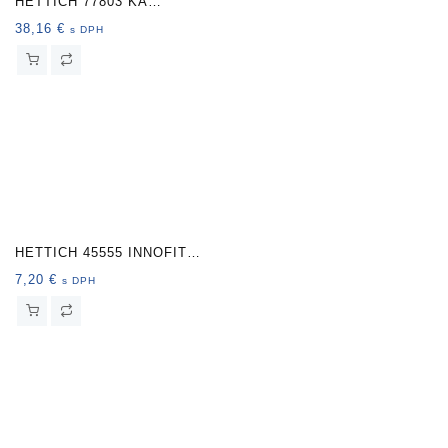
HETTICH 77803 KA
3434/450 pre klávesnicu
38,16
€
s DPH
20kg
HETTICH 45555 INNOFIT
START montáž.prípravok
7,20
€
s DPH