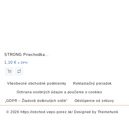
STRONG Priechodka
káblová 70mm sv. sivá
1,10
€
s DPH
Všeobecné obchodné podmienky
Reklamačný poriadok
Ochrana osobných údajov a poučenie o cookies
„GDPR – Žiadosti dotknutých osôb“
Odstúpenie od zmluvy
© 2026
https://obchod.vepo-porez.sk/
Designed by
Themehunk