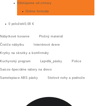
Odstúpenie od zmluvy
Online formulár
0 položiek
0,00 €
Nábytkové kovanie
Plošný materiál
Čističe nábytku
Interiérové dvere
Krytky na skrutky a komfirmáty
Kuchynský program
Lepidlá_pásky
Police
Saicos-špeciálne nátery na drevo
Samolepiace ABS pásky
Stolové nohy a podnože