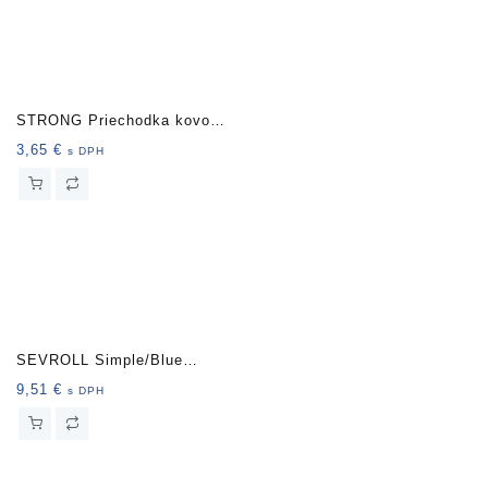
STRONG Priechodka kovová
69mm hliník
3,65
€
s DPH
SEVROLL Simple/Blue
montážny prípravok pre
9,51
€
s DPH
lamino 10/18 mm