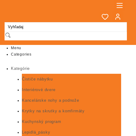
Skip
to
content
Menu
Categories
Kategórie
Čističe nábytku
Interiérové dvere
Kancelárske nohy a podnože
Krytky na skrutky a komfirmáty
Kuchynský program
Lepidlá_pásky