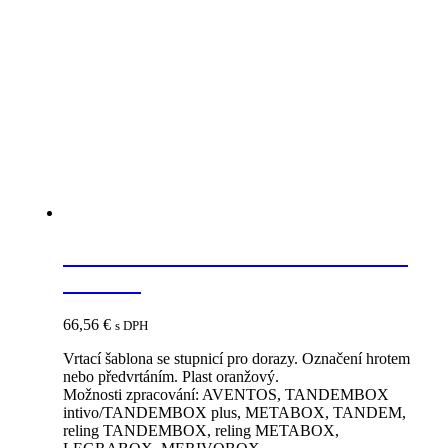
BLUM ZML.0040.01 univerzálna
šablóna
66,56
€
s DPH
Vrtací šablona se stupnicí pro dorazy. Označení hrotem
nebo předvrtáním. Plast oranžový.
Možnosti zpracování: AVENTOS, TANDEMBOX
intivo/TANDEMBOX plus, METABOX, TANDEM,
reling TANDEMBOX, reling METABOX,