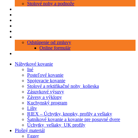
Stolové nohy a podnože
Produkty
Objednávka porezu
Kontakt
Blog
O nás
Zákaznícky servis
Odstúpenie od zmluvy
Online formulár
0 položiek
0,00 €
Nábytkové kovanie
Iné
Posteľové kovanie
Spojovacie kovanie
Stolové a rektifikačné nohy_kolieska
Zásuvkové výsuvy
Závesy a výklopy
Kuchynský program
Lišty
RIEX – Úchytky, knopky, profily a vešiaky
Šatníkové kovanie a kovanie pre posuvné dvere
Úchytky_vešiaky_UK profily
Plošný materiál
Egger