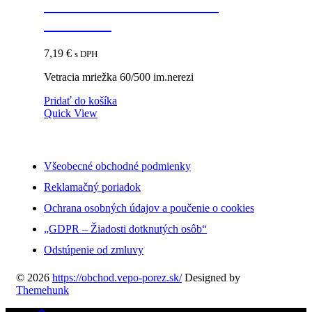
Vetracia mriežka 60/500
im.nerezi
7,19
€
s DPH
Vetracia mriežka 60/500 im.nerezi
Pridať do košíka
Quick View
Všeobecné obchodné podmienky
Reklamačný poriadok
Ochrana osobných údajov a poučenie o cookies
„GDPR – Žiadosti dotknutých osôb“
Odstúpenie od zmluvy
© 2026
https://obchod.vepo-porez.sk/
Designed by
Themehunk