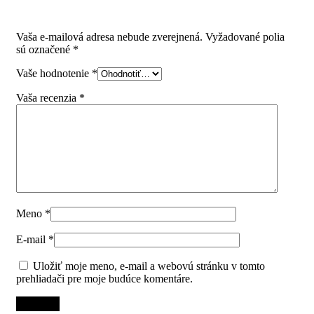
Pridajte prvú recenziu pre “Vetracia mriežka 150/400 biela
farba”
Vaša e-mailová adresa nebude zverejnená.
Vyžadované polia
sú označené
*
Vaše hodnotenie
*
Vaša recenzia
*
Meno
*
E-mail
*
Uložiť moje meno, e-mail a webovú stránku v tomto
prehliadači pre moje budúce komentáre.