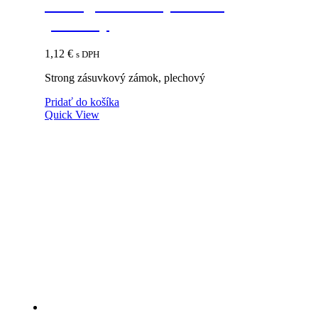
Strong zásuvkový zámok,
plechový
1,12
€
s DPH
Strong zásuvkový zámok, plechový
Pridať do košíka
Quick View