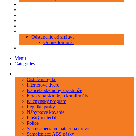
Produkty
Objednávka porezu
Kontakt
Blog
O nás
Zákaznícky servis
Odstúpenie od zmluvy
Online formulár
0 položiek
0,00 €
Menu
Categories
Kategórie
Čističe nábytku
Interiérové dvere
Kancelárske nohy a podnože
Krytky na skrutky a komfirmáty
Kuchynský program
Lepidlá_pásky
Nábytkové kovanie
Plošný materiál
Police
Saicos-špeciálne nátery na drevo
Samolepiace ABS pásky