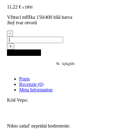
11,22
€
s DPH
Větrací mřížka 150/400 bílá barva
Jiný tvar otvorů
-
množstvo
Vetracia
+
mriežka
Pridať do košíka
150/400
biela
⇆
kjhgfdv
farba
Popis
Recenzie (0)
Meta Information
Kód Vepo:
Recenzie
Nikto zatiaľ nepridal hodnotenie.