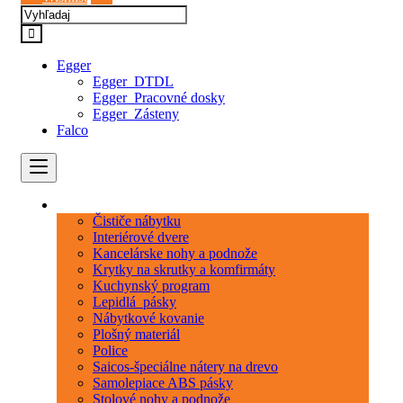
Egger
Egger_DTDL
Egger_Pracovné dosky
Egger_Zásteny
Falco
Kategórie
Čističe nábytku
Interiérové dvere
Kancelárske nohy a podnože
Krytky na skrutky a komfirmáty
Kuchynský program
Lepidlá_pásky
Nábytkové kovanie
Plošný materiál
Police
Saicos-špeciálne nátery na drevo
Samolepiace ABS pásky
Stolové nohy a podnože