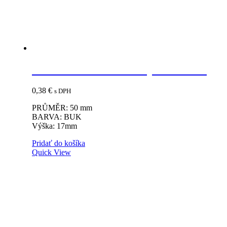
Vzdušník 50mm buk výška 17mm
0,38
€
s DPH
PRŮMĚR: 50 mm
BARVA: BUK
Výška: 17mm
Pridať do košíka
Quick View