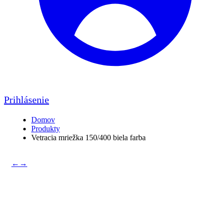
Prihlásenie
Domov
Produkty
Vetracia mriežka 150/400 biela farba
←
→
Vetracia mriežka 150/400
biela farba