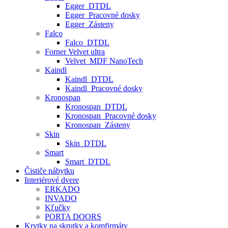
Egger_DTDL
Egger_Pracovné dosky
Egger_Zásteny
Falco
Falco_DTDL
Forner Velvet ultra
Velvet_MDF NanoTech
Kaindl
Kaindl_DTDL
Kaindl_Pracovné dosky
Kronospan
Kronospan_DTDL
Kronospan_Pracovné dosky
Kronospan_Zásteny
Skin
Skin_DTDL
Smart
Smart_DTDL
Čističe nábytku
Interiérové dvere
ERKADO
INVADO
Kľučky
PORTA DOORS
Krytky na skrutky a komfirmáty