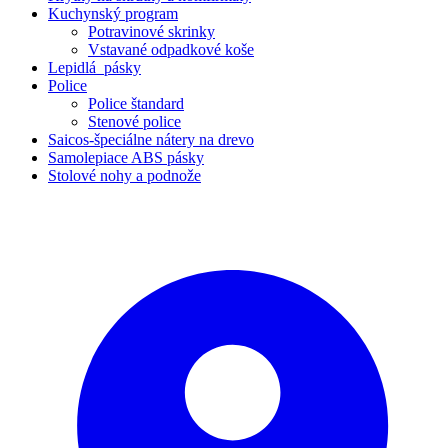
Kuchynský program
Potravinové skrinky
Vstavané odpadkové koše
Lepidlá_pásky
Police
Police štandard
Stenové police
Saicos-špeciálne nátery na drevo
Samolepiace ABS pásky
Stolové nohy a podnože