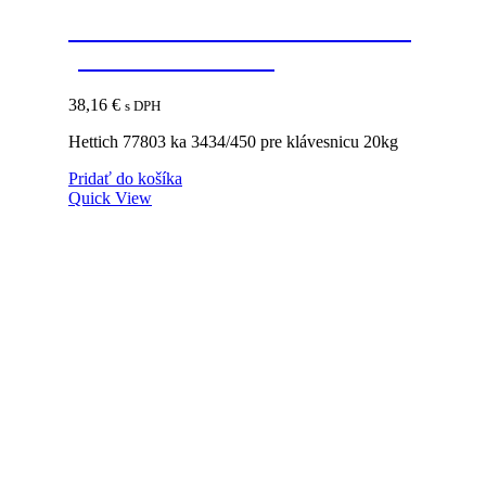
HETTICH 77803 KA 3434/450
pre klávesnicu 20kg
38,16
€
s DPH
Hettich 77803 ka 3434/450 pre klávesnicu 20kg
Pridať do košíka
Quick View