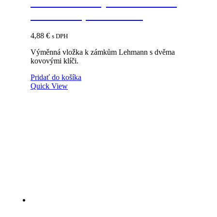
LEHMANN Výmenná vložka
Z44/P4 B1, číslo 18001
4,88
€
s DPH
Výměnná vložka k zámkům Lehmann s dvěma
kovovými klíči.
Pridať do košíka
Quick View