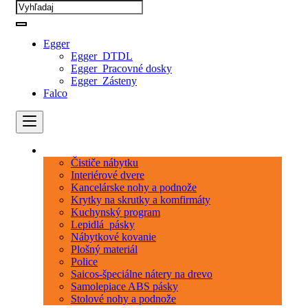
Egger
Egger_DTDL
Egger_Pracovné dosky
Egger_Zásteny
Falco
Kategórie
Čističe nábytku
Interiérové dvere
Kancelárske nohy a podnože
Krytky na skrutky a komfirmáty
Kuchynský program
Lepidlá_pásky
Nábytkové kovanie
Plošný materiál
Police
Saicos-špeciálne nátery na drevo
Samolepiace ABS pásky
Stolové nohy a podnože