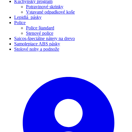
Kuchynský program
Potravinové skrinky
Vstavané odpadkové koše
Lepidlá_pásky
Police
Police štandard
Stenové police
Saicos-špeciálne nátery na drevo
Samolepiace ABS pásky
Stolové nohy a podnože