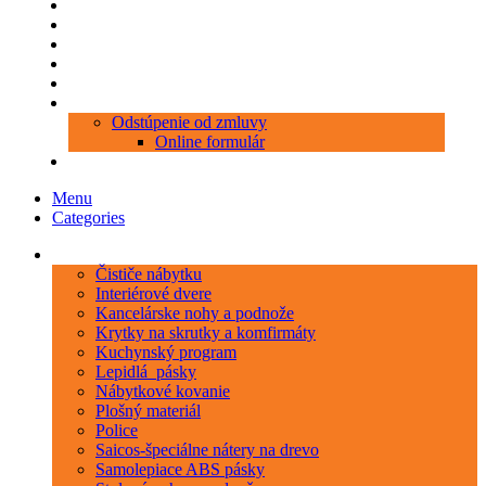
Produkty
Objednávka porezu
Kontakt
Blog
O nás
Zákaznícky servis
Odstúpenie od zmluvy
Online formulár
0 položiek
0,00 €
Menu
Categories
Kategórie
Čističe nábytku
Interiérové dvere
Kancelárske nohy a podnože
Krytky na skrutky a komfirmáty
Kuchynský program
Lepidlá_pásky
Nábytkové kovanie
Plošný materiál
Police
Saicos-špeciálne nátery na drevo
Samolepiace ABS pásky