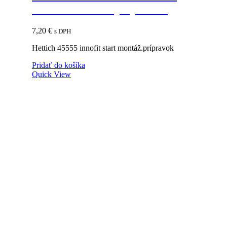
START montáž.prípravok
7,20
€
s DPH
Hettich 45555 innofit start montáž.prípravok
Pridať do košíka
Quick View