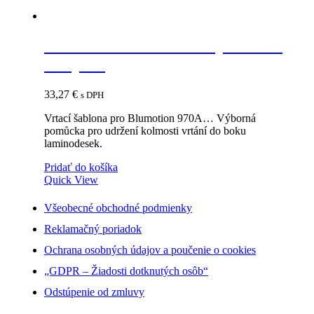
BLUM 65.5010 šablóna pre tlmič
a Tip-on
33,27
€
s DPH
Vrtací šablona pro Blumotion 970A… Výborná
pomůcka pro udržení kolmosti vrtání do boku
laminodesek.
Pridať do košíka
Quick View
Všeobecné obchodné podmienky
Reklamačný poriadok
Ochrana osobných údajov a poučenie o cookies
„GDPR – Žiadosti dotknutých osôb“
Odstúpenie od zmluvy