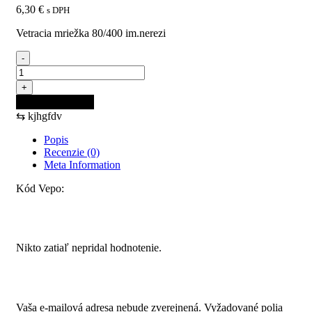
6,30
€
s DPH
Vetracia mriežka 80/400 im.nerezi
-
množstvo
Vetracia
+
mriežka
Pridať do košíka
80/400
⇆
kjhgfdv
im.nerezi
Popis
Recenzie (0)
Meta Information
Kód Vepo:
Recenzie
Nikto zatiaľ nepridal hodnotenie.
Pridajte prvú recenziu pre “Vetracia mriežka 80/400
im.nerezi”
Vaša e-mailová adresa nebude zverejnená.
Vyžadované polia