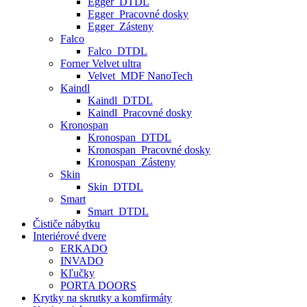
Egger_DTDL
Egger_Pracovné dosky
Egger_Zásteny
Falco
Falco_DTDL
Forner Velvet ultra
Velvet_MDF NanoTech
Kaindl
Kaindl_DTDL
Kaindl_Pracovné dosky
Kronospan
Kronospan_DTDL
Kronospan_Pracovné dosky
Kronospan_Zásteny
Skin
Skin_DTDL
Smart
Smart_DTDL
Čističe nábytku
Interiérové dvere
ERKADO
INVADO
Kľučky
PORTA DOORS
Krytky na skrutky a komfirmáty