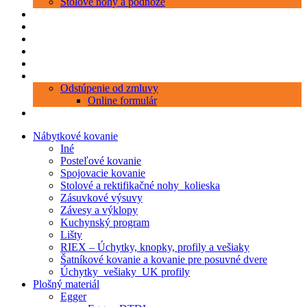
Stolové nohy a podnože
Produkty
Objednávka porezu
Kontakt
Blog
O nás
Zákaznícky servis
Odstúpenie od zmluvy
Online formulár
0 položiek
0,00 €
Nábytkové kovanie
Iné
Posteľové kovanie
Spojovacie kovanie
Stolové a rektifikačné nohy_kolieska
Zásuvkové výsuvy
Závesy a výklopy
Kuchynský program
Lišty
RIEX – Úchytky, knopky, profily a vešiaky
Šatníkové kovanie a kovanie pre posuvné dvere
Úchytky_vešiaky_UK profily
Plošný materiál
Egger