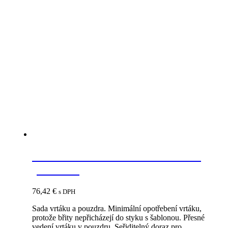
Súvisiace produkty
HETTICH 70268 vrták d5 mm s
puzdrom
76,42
€
s DPH
Sada vrtáku a pouzdra. Minimální opotřebení vrtáku,
protože břity nepřicházejí do styku s šablonou. Přesné
vedení vrtáku v pouzdru. Seřiditelný doraz pro