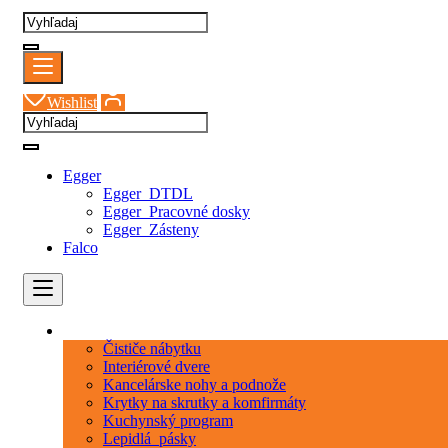
Wishlist
Egger
Egger_DTDL
Egger_Pracovné dosky
Egger_Zásteny
Falco
Kategórie
Čističe nábytku
Interiérové dvere
Kancelárske nohy a podnože
Krytky na skrutky a komfirmáty
Kuchynský program
Lepidlá_pásky