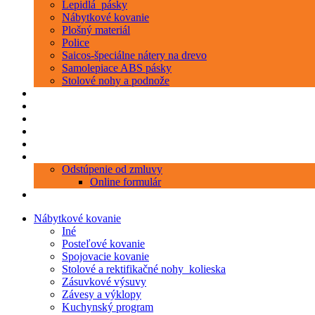
Lepidlá_pásky
Nábytkové kovanie
Plošný materiál
Police
Saicos-špeciálne nátery na drevo
Samolepiace ABS pásky
Stolové nohy a podnože
Produkty
Objednávka porezu
Kontakt
Blog
O nás
Zákaznícky servis
Odstúpenie od zmluvy
Online formulár
0 položiek
0,00 €
Nábytkové kovanie
Iné
Posteľové kovanie
Spojovacie kovanie
Stolové a rektifikačné nohy_kolieska
Zásuvkové výsuvy
Závesy a výklopy
Kuchynský program