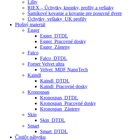
Lišty
RIEX – Úchytky, knopky, profily a vešiaky
Šatníkové kovanie a kovanie pre posuvné dvere
Úchytky_vešiaky_UK profily
Plošný materiál
Egger
Egger_DTDL
Egger_Pracovné dosky
Egger_Zásteny
Falco
Falco_DTDL
Forner Velvet ultra
Velvet_MDF NanoTech
Kaindl
Kaindl_DTDL
Kaindl_Pracovné dosky
Kronospan
Kronospan_DTDL
Kronospan_Pracovné dosky
Kronospan_Zásteny
Skin
Skin_DTDL
Smart
Smart_DTDL
Čističe nábytku