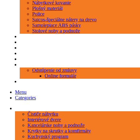
Nábytkové kovanie
Plošný materiál
Police
Saicos-špeciálne nátery na drevo
Samolepiace ABS pásky
Stolové nohy a podnože
Produkty
Objednávka porezu
Kontakt
Blog
O nás
Zákaznícky servis
Odstúpenie od zmluvy
Online formulár
0 položiek
0,00 €
Menu
Categories
Kategórie
Čističe nábytku
Interiérové dvere
Kancelárske nohy a podnože
Krytky na skrutky a komfirmáty
Kuchynský program