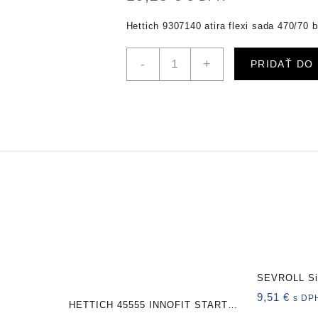
Hettich 9307140 atira flexi sada 470/70 b
množstvo
-
+
PRIDAŤ DO
HETTICH
9307140
Atira
flexi
sada
470/70
biela
SEVROLL Si
prípravok p
9,51
€
s DP
HETTICH 45555 INNOFIT START