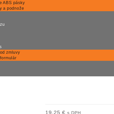
e ABS pásky
y a podnože
ezu
s
 od zmluvy
 formulár
HETTICH 9307140 Atir
19,25
€
s DPH