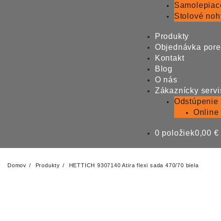
Samolepiac
Stolové noh
Produkty
Objednávka por
Kontakt
Blog
O nás
Zákaznícky servi
Odstúpenie
Online
0 položiek
0,00 €
Domov
Produkty
HETTICH 9307140 Atira flexi sada 470/70 biela