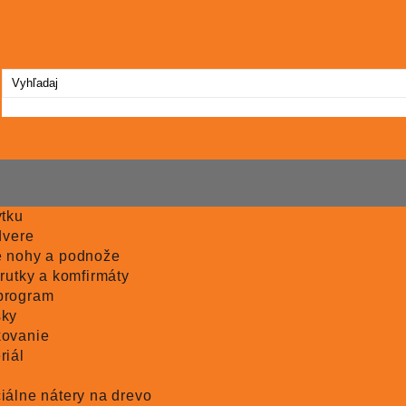
ytku
dvere
e nohy a podnože
rutky a komfirmáty
program
sky
kovanie
riál
iálne nátery na drevo