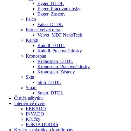
Egger_DTDL
Egger_Pracovné dosky
Egger_Zásteny
Falco
Falco_DTDL
Forner Velvet ultra
Velvet_MDF NanoTech
Kaindl
Kaindl_DTDL
Kaindl_Pracovné dosky
Kronospan
Kronospan_DTDL
Kronospan_Pracovné dosky
Kronospan_Zásteny
Skin
Skin_DTDL
Smart
Smart_DTDL
Čističe nábytku
Interiérové dvere
ERKADO
INVADO
Kľučky
PORTA DOORS
Krytky na skrutky a komfirmáty