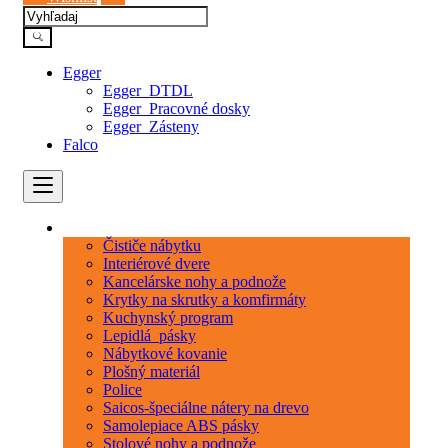
Egger
Egger_DTDL
Egger_Pracovné dosky
Egger_Zásteny
Falco
Kategórie
Čističe nábytku
Interiérové dvere
Kancelárske nohy a podnože
Krytky na skrutky a komfirmáty
Kuchynský program
Lepidlá_pásky
Nábytkové kovanie
Plošný materiál
Police
Saicos-špeciálne nátery na drevo
Samolepiace ABS pásky
Stolové nohy a podnože