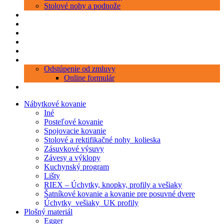
Stolové nohy a podnože
Produkty
Objednávka porezu
Kontakt
Blog
O nás
Zákaznícky servis
Odstúpenie od zmluvy
Online formulár
0 položiek
0,00 €
Nábytkové kovanie
Iné
Posteľové kovanie
Spojovacie kovanie
Stolové a rektifikačné nohy_kolieska
Zásuvkové výsuvy
Závesy a výklopy
Kuchynský program
Lišty
RIEX – Úchytky, knopky, profily a vešiaky
Šatníkové kovanie a kovanie pre posuvné dvere
Úchytky_vešiaky_UK profily
Plošný materiál
Egger