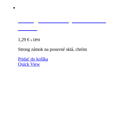
Strong zámok na posuvné sklá,
chróm
1,29
€
s DPH
Strong zámok na posuvné sklá, chróm
Pridať do košíka
Quick View