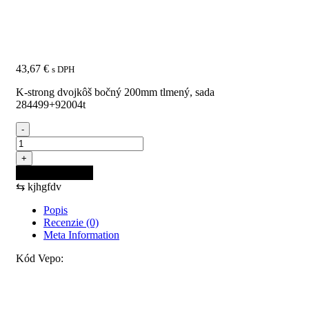
200mm tlmený, sada
284499+92004T
43,67
€
s DPH
K-strong dvojkôš bočný 200mm tlmený, sada
284499+92004t
-
množstvo
K-
+
STRONG
Pridať do košíka
dvojkôš
⇆
kjhgfdv
bočný
200mm
Popis
tlmený,
Recenzie (0)
sada
Meta Information
284499+92004T
Kód Vepo:
Recenzie