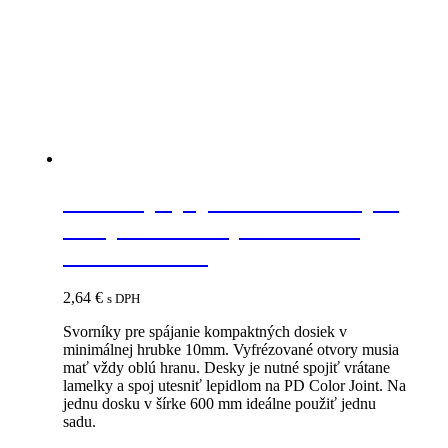
IF-K Top spojovacie kovanie pre
kompaktné dosky minimálna
hrúbka 10mm
2,64
€
s DPH
Svorníky pre spájanie kompaktných dosiek v
minimálnej hrubke 10mm. Vyfrézované otvory musia
mať vždy oblú hranu. Desky je nutné spojiť vrátane
lamelky a spoj utesniť lepidlom na PD Color Joint. Na
jednu dosku v šírke 600 mm ideálne použiť jednu
sadu.