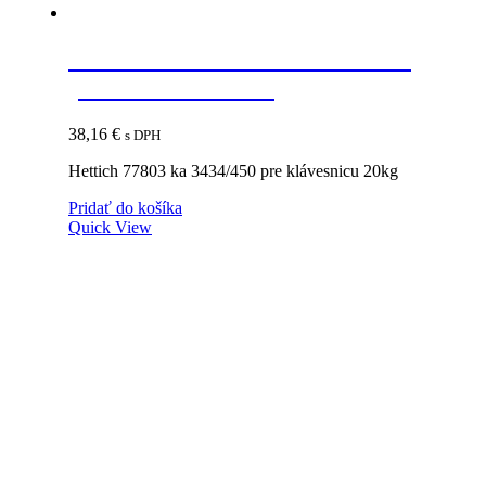
HETTICH 77803 KA 3434/450
pre klávesnicu 20kg
38,16
€
s DPH
Hettich 77803 ka 3434/450 pre klávesnicu 20kg
Pridať do košíka
Quick View