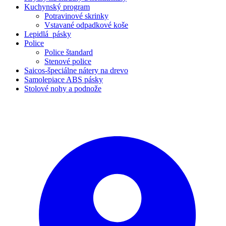
Kuchynský program
Potravinové skrinky
Vstavané odpadkové koše
Lepidlá_pásky
Police
Police štandard
Stenové police
Saicos-špeciálne nátery na drevo
Samolepiace ABS pásky
Stolové nohy a podnože