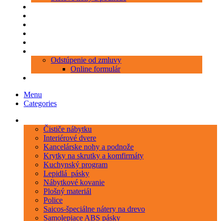
Produkty
Objednávka porezu
Kontakt
Blog
O nás
Zákaznícky servis
Odstúpenie od zmluvy
Online formulár
0 položiek
0,00 €
Menu
Categories
Kategórie
Čističe nábytku
Interiérové dvere
Kancelárske nohy a podnože
Krytky na skrutky a komfirmáty
Kuchynský program
Lepidlá_pásky
Nábytkové kovanie
Plošný materiál
Police
Saicos-špeciálne nátery na drevo
Samolepiace ABS pásky