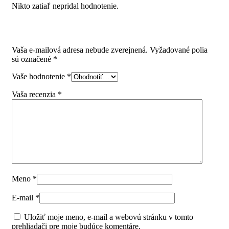
Nikto zatiaľ nepridal hodnotenie.
Pridajte prvú recenziu pre “K-STRONG dvojkôš bočný
200mm tlmený, sada 284499+92004T”
Vaša e-mailová adresa nebude zverejnená.
Vyžadované polia
sú označené
*
Vaše hodnotenie
*
Vaša recenzia
*
Meno
*
E-mail
*
Uložiť moje meno, e-mail a webovú stránku v tomto
prehliadači pre moje budúce komentáre.