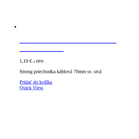
STRONG Priechodka káblová
70mm sv. sivá
1,10
€
s DPH
Strong priechodka káblová 70mm sv. sivá
Pridať do košíka
Quick View