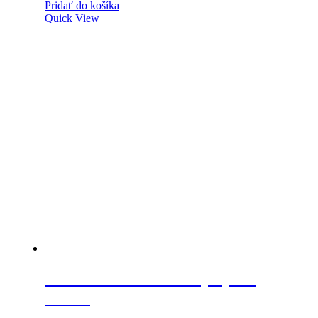
Pridať do košíka
Quick View
Vzdušník 50mm hnedý výška
17mm