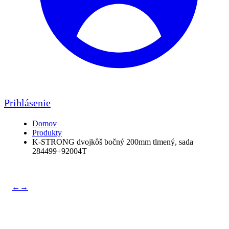
Prihlásenie
Domov
Produkty
K-STRONG dvojkôš bočný 200mm tlmený, sada
284499+92004T
←
→
K-STRONG dvojkôš bočný