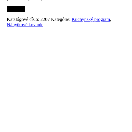
Katalógové číslo:
2207
Kategórie:
Kuchynský program
,
Nábytkové kovanie
Súvisiace produkty