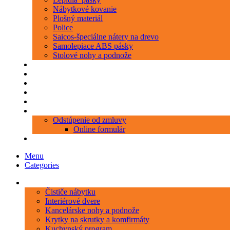
Nábytkové kovanie
Plošný materiál
Police
Saicos-špeciálne nátery na drevo
Samolepiace ABS pásky
Stolové nohy a podnože
Produkty
Objednávka porezu
Kontakt
Blog
O nás
Zákaznícky servis
Odstúpenie od zmluvy
Online formulár
0 položiek
0,00 €
Menu
Categories
Kategórie
Čističe nábytku
Interiérové dvere
Kancelárske nohy a podnože
Krytky na skrutky a komfirmáty
Kuchynský program