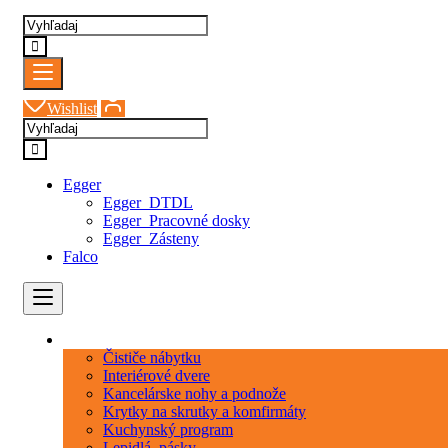
Wishlist
Egger
Egger_DTDL
Egger_Pracovné dosky
Egger_Zásteny
Falco
Kategórie
Čističe nábytku
Interiérové dvere
Kancelárske nohy a podnože
Krytky na skrutky a komfirmáty
Kuchynský program
Lepidlá_pásky