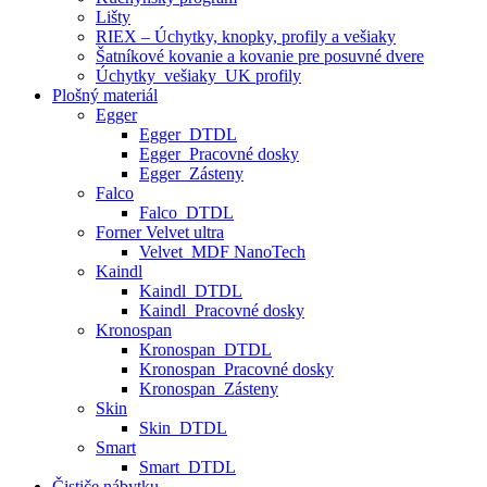
Lišty
RIEX – Úchytky, knopky, profily a vešiaky
Šatníkové kovanie a kovanie pre posuvné dvere
Úchytky_vešiaky_UK profily
Plošný materiál
Egger
Egger_DTDL
Egger_Pracovné dosky
Egger_Zásteny
Falco
Falco_DTDL
Forner Velvet ultra
Velvet_MDF NanoTech
Kaindl
Kaindl_DTDL
Kaindl_Pracovné dosky
Kronospan
Kronospan_DTDL
Kronospan_Pracovné dosky
Kronospan_Zásteny
Skin
Skin_DTDL
Smart
Smart_DTDL
Čističe nábytku