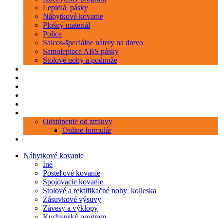
Lepidlá_pásky
Nábytkové kovanie
Plošný materiál
Police
Saicos-špeciálne nátery na drevo
Samolepiace ABS pásky
Stolové nohy a podnože
Produkty
Objednávka porezu
Kontakt
Blog
O nás
Zákaznícky servis
Odstúpenie od zmluvy
Online formulár
0 položiek
0,00 €
Nábytkové kovanie
Iné
Posteľové kovanie
Spojovacie kovanie
Stolové a rektifikačné nohy_kolieska
Zásuvkové výsuvy
Závesy a výklopy
Kuchynský program